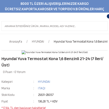
8000 TL ÜZERİ ALIŞVERİŞLERİNİZDE KARGO
ÜCRETSİZ.KAPORTA,KAROSER VE TORPİDO V.B ÜRÜNLER HARİÇ
Anasayfa
HYUNDAİ
Hyundai Yuva Termostat Kona 1,6 Benzinli 21
Hyundai Yuva Termostat Kona 1,6 Benzinli 21-24 (7 İleri/
Üst)
0 Puan - 0 Yorum
Kategori
HYUNDAİ
Marka
ITAQI
Stok Kodu
25631-2B057
Fiyat
136,28 TL + KDV
*17,64 TL den başlayan taksitlerle!