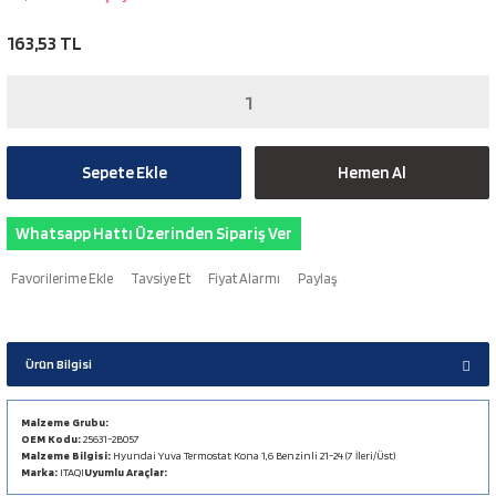
163,53 TL
Sepete Ekle
Hemen Al
Whatsapp Hattı Üzerinden Sipariş Ver
Tavsiye Et
Fiyat Alarmı
Paylaş
Ürün Bilgisi
Malzeme Grubu:
OEM Kodu:
25631-2B057
Malzeme Bilgisi:
Hyundai Yuva Termostat Kona 1,6 Benzinli 21-24 (7 İleri/Üst)
Marka:
ITAQI
Uyumlu Araçlar: