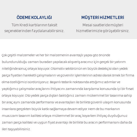
ÖDEME KOLAYLIĞI
MÜŞTERİ HİZMETLERİ
Tüm Kredi kartılarının taksit
Mesai saatleride müşteri
seçeneklerinden faydalanabilirsiniz.
hizmetlerimizle görüşebilirsiniz.
Gönder
Çok çeşitli malzemeler ve her bir malzemenin avantajlı yapısı göz önünde
bulundurulduğu zaman buradan yapılacak alışveriş aracınız için gerçek bir yatırım
niteliğinde sonuç ortaya koyuyor. Otomotiv sektörünün en büyük destekçisi olan yedek
parça fiyatları hareketli çalışmaların ve güvenilir işlemlerinin adresi olarak örnek bir firma
olma özelliğimizi sürdürüyoruz. Başarılı tedarik noktasında attığımız adımlar ve
yaptığımız çalışmalar araçlarını ihtiyacını zamanında karşılama konusunda iyi bir fırsat
ortaya koyuyor. Oto yedek parça dıştan baktığınız zaman mükemmel bir tasarıma sahip
bir araç aynı zamanda performansı ve avantajları ile birlikte güvenli ulaşım konusunda
insanlara gerçekten büyük katkı sağlamaya devam ediyor. Hem de bu markanın
muazzam tasarım kalitesi ortaya mükemmel bir araç koyarken ihtiyaç duyduğunuz
zaman parça kalitesi ve uygun fiyat avantajı ile birlikte bu aracın performansını daha da
ileri taşıyabilirsiniz.