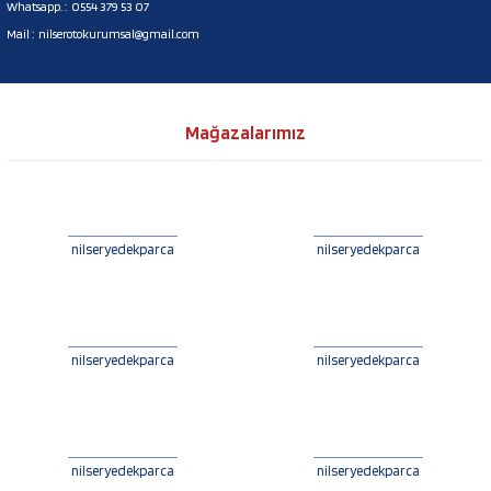
Whatsapp. :
0554 379 53 07
Mail :
nilserotokurumsal@gmail.com
Mağazalarımız
nilseryedekparca
nilseryedekparca
nilseryedekparca
nilseryedekparca
nilseryedekparca
nilseryedekparca