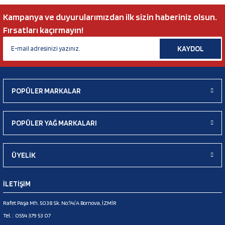
Kampanya ve duyurularımızdan ilk sizin haberiniz olsun.
Fırsatları kaçırmayın!
KAYDOL
POPÜLER MARKALAR
POPÜLER YAĞ MARKALARI
ÜYELİK
İLETİŞİM
Rafet Paşa Mh. 5038 Sk. No:14/A Bornova, İZMİR
Tel. :
0554 379 53 07