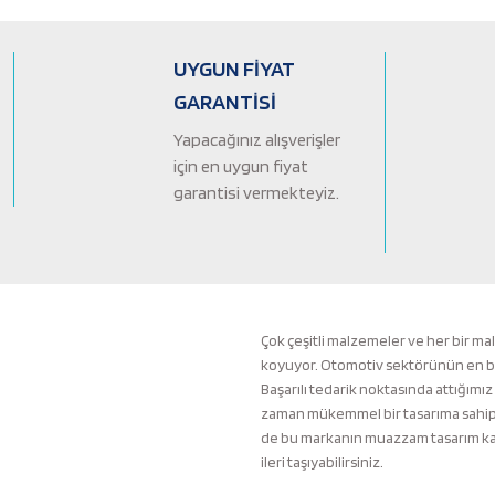
Ürün açıklamasında eksik bilgiler bulunuyor.
Ürün bilgilerinde hatalar bulunuyor.
UYGUN FİYAT
Ürün fiyatı diğer sitelerden daha pahalı.
GARANTİSİ
Bu ürüne benzer farklı alternatifler olmalı.
Yapacağınız alışverişler
için en uygun fiyat
garantisi vermekteyiz.
Çok çeşitli malzemeler ve her bir ma
koyuyor. Otomotiv sektörünün en büyü
Başarılı tedarik noktasında attığımız
zaman mükemmel bir tasarıma sahip b
de bu markanın muazzam tasarım kali
ileri taşıyabilirsiniz.