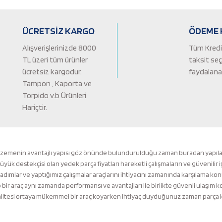
Yorum Yaz
ÜCRETSİZ KARGO
ÖDEME 
Alışverişlerinizde 8000
Tüm Kredi 
TL üzeri tüm ürünler
taksit se
ücretsiz kargodur.
faydalanab
Tampon , Kaporta ve
Torpido v.b Ürünleri
Hariçtir.
Gönder
lzemenin avantajlı yapısı göz önünde bulundurulduğu zaman buradan yapılacak 
k destekçisi olan yedek parça fiyatları hareketli çalışmaların ve güvenilir i
 adımlar ve yaptığımız çalışmalar araçlarını ihtiyacını zamanında karşılama ko
ir araç aynı zamanda performansı ve avantajları ile birlikte güvenli ulaşı
tesi ortaya mükemmel bir araç koyarken ihtiyaç duyduğunuz zaman parça kalit