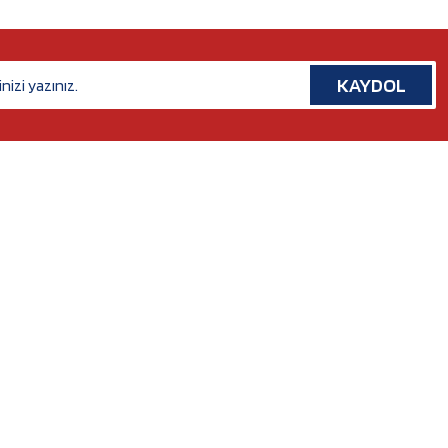
KAYDOL
İLETİŞİM
Rafet Paşa Mh. 5038 Sk. No:14/A Bornova, İZMİR
Tel. :
0554 379 53 07
Whatsapp. :
0554 379 53 07
Mail :
nilserotokurumsal@gmail.com