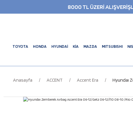
8000 TL ÜZERİ ALIŞVERİ
TOYOTA
HONDA
HYUNDAİ
KİA
MAZDA
MITSUBISHI
NI
Anasayfa
ACCENT
Accent Era
Hyundaı Z