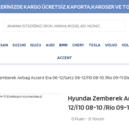
ŞLERİNİZDE KARGO ÜCRETSİZ.KAPORTA,KAROSER VE TO
SSAN
SUZUKİ
ISUZU
AUDİ
BMW
CHERY
TESLA
VOLVO
VO
ACCENT
emberek Aırbag Accent Era 06-12/Getz 06-12/İ10 08-10 /Rio 09-11 (
Hyundaı Zemberek Aı
12/İ10 08-10 /Rio 09-
0 Puan - 0 Yorum