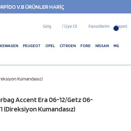
RPİDO V.B ÜRÜNLER HARİÇ
Giriş
/ Üye Ol
Favorilerim
Sepet
LKSWAGEN
PEUGEOT
OPEL
CİTROEN
FORD
NİSSAN
MG
Direksiyon Kumandasız)
rbag Accent Era 06-12/Getz 06-
11 (Direksiyon Kumandasız)