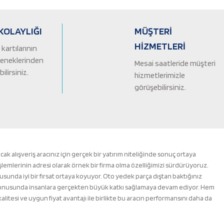
KOLAYLIĞI
MÜŞTERİ
HİZMETLERİ
kartılarının
çeneklerinden
Mesai saatleride müşteri
ilirsiniz.
hizmetlerimizle
görüşebilirsiniz.
alışveriş aracınız için gerçek bir yatırım niteliğinde sonuç ortaya
şlemlerinin adresi olarak örnek bir firma olma özelliğimizi sürdürüyoruz.
nusunda iyi bir fırsat ortaya koyuyor. Oto yedek parça dıştan baktığınız
m konusunda insanlara gerçekten büyük katkı sağlamaya devam ediyor. Hem
esi ve uygun fiyat avantajı ile birlikte bu aracın performansını daha da