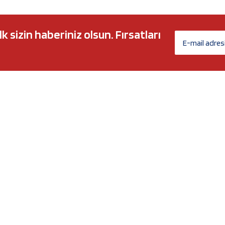
sizin haberiniz olsun. Fırsatları
AĞ MARKALARI
ÜYELİK
c 5w30
Biz Kimiz?
l-Tech
İletişim Formu
anium
İletişim Bilgileri
Nergy
Yeni Üyelik
Üye Girişi
Şifremi Unuttum