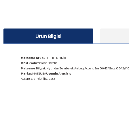
Ürün Bilgisi
Malzeme Grubu:
ELEKTRONİK
OEM Kodu:
93490-1G210
Malzeme Bilgisi:
Hyundaı Zemberek Aırbag Accent Era 06-12/Getz 06-12/İ10
Marka:
MATSUBA
Uyumlu Araçlar:
Accent Era, Rio, İ10, Getz
Bu ürünün fiyat bilgisi, resim, ürün açıklamalarında ve diğer konulard
Görüş ve önerileriniz için teşekkür ederiz.
Ürün resmi kalitesiz, bozuk veya görüntülenemiyor.