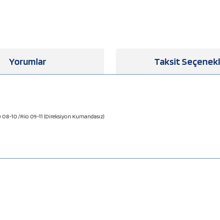
Yorumlar
Taksit Seçenekl
 08-10 /Rio 09-11 (Direksiyon Kumandasız)
a yetersiz gördüğünüz noktaları öneri formunu kullanarak tarafımıza iletebilirsiniz
Bu ürüne ilk yorumu siz yapın!