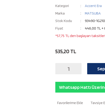
Kategori
Accent Era
Marka
MATSUBA
Stok Kodu
93490-1G21
Fiyat
446,00 TL +
*57,75 TL den başlayan taksitler
535,20 TL
Sep
Whatsapp Hattı Üzerind
Tavsiye 