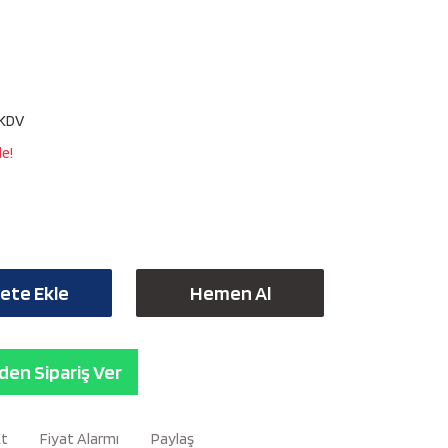
0
 KDV
le!
ete Ekle
Hemen Al
en Sipariş Ver
Et
Fiyat Alarmı
Paylaş