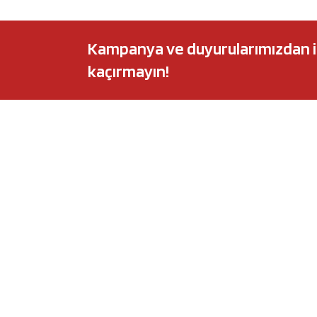
Kampanya ve duyurularımızdan ilk 
kaçırmayın!
POPÜLER MARKALAR
POPÜLER Y
Audi
Castrol Magnate
BMW
Elf Evolution Ful
Citroën
Castrol Edge Tit
Fiat
Motul 8100 Eco-
Ford
Elf Sporti TXI
Honda
Eneos Sustina