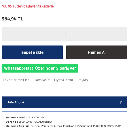
*60,95 TL den başlayan taksitlerle!
564,94 TL
Sepete Ekle
Hemen Al
Whatsapp Hattı Üzerinden Sipariş Ver
Tavsiye Et
Fiyat Alarmı
Paylaş
Ürün Bilgisi
Malzeme Grubu:
ELEKTRONİK
OEM Kodu:
93490-3S110/93490-3R110
Malzeme Bilgisi:
Hyundaı Zemberek Aırbag Elantra 11-15/Sonata 11-15/Rio 12-17/İ10 14-19/İ30