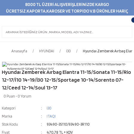
8000 TL ÜZERİ ALIŞVERİŞLERİNİZDE KARGO
ÜCRETSİZ.KAPORTA,KAROSER VE TORPİDO V.B ÜRÜNLER HARİÇ
Anasayfa
HYUNDAI
İ30
Hyundaı Zemberek Aırbag Elantra
Hyundaı Zemberek Aırbag Elantra 11-15/Sonata 11-15/Rio
12-17/İ10 14-19/İ30 12-15/Sportage 10-14/Sorento 07-
12/Ceed 12-14/Soul 13-17
0 Puan - 0 Yorum
Kategori
İ30
Marka
ITAQI
Stok Kodu
93490-3S110/93490-3R110
Fiyat
470,78 TL + KDV