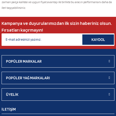
zaman parça kalitesi ve uygun fiyat avantajı ile birlikte bu aracın performansını daha da
ileri taşıyabilirsiniz.
Kampanya ve duyurularımızdan ilk sizin haberiniz olsun.
Fırsatları kaçırmayın!
KAYDOL
POPÜLER MARKALAR
POPÜLER YAĞ MARKALARI
ÜYELİK
İLETİŞİM