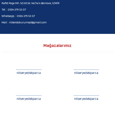
Rafet Paşa Mh. 5038 Sk. No:14/A Bornova, İZMİR
Tel. :
0554 379 53 07
Whatsapp. :
0554 379 53 07
Mail :
nilserotokurumsal@gmail.com
Mağazalarımız
nilseryedekparca
nilseryedekparca
nilseryedekparca
nilseryedekparca