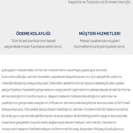
Ürün fiyatı diğer sitelerden daha pahalı.
Kaporta ve Torpido v.b Ürünleri Hariçtir.
Bu ürüne benzer farklı alternatifler olmalı.
ÖDEME KOLAYLIĞI
MÜŞTERİ HİZMETLERİ
Tüm Kredi kartılarının taksit
Mesai saatleride müşteri
seçeneklerinden faydalanabilirsiniz.
hizmetlerimizle görüşebilirsiniz.
Gönder
Çok çeşitli malzemeler ve her bir malzemenin avantajlı yapısı göz önünde
bulundurulduğu zaman buradan yapılacak alışveriş aracınız için gerçek bir yatırım
niteliğinde sonuç ortaya koyuyor. Otomotiv sektörünün en büyük destekçisi olan yedek
parça fiyatları hareketli çalışmaların ve güvenilir işlemlerinin adresi olarak örnek bir firma
olma özelliğimizi sürdürüyoruz. Başarılı tedarik noktasında attığımız adımlar ve
yaptığımız çalışmalar araçlarını ihtiyacını zamanında karşılama konusunda iyi bir fırsat
ortaya koyuyor. Oto yedek parça dıştan baktığınız zaman mükemmel bir tasarıma sahip
bir araç aynı zamanda performansı ve avantajları ile birlikte güvenli ulaşım konusunda
insanlara gerçekten büyük katkı sağlamaya devam ediyor. Hem de bu markanın
muazzam tasarım kalitesi ortaya mükemmel bir araç koyarken ihtiyaç duyduğunuz