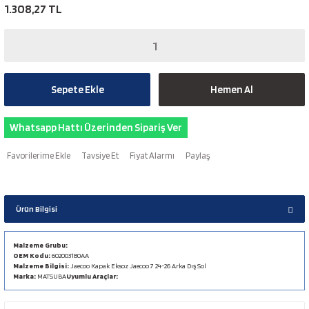
1.308,27 TL
Sepete Ekle
Hemen Al
Whatsapp Hattı Üzerinden Sipariş Ver
Tavsiye Et
Fiyat Alarmı
Paylaş
Ürün Bilgisi
Malzeme Grubu:
OEM Kodu:
602003180AA
Malzeme Bilgisi:
Jaecoo Kapak Eksoz Jaecoo 7 24-26 Arka Dış Sol
Marka:
MATSUBA
Uyumlu Araçlar: