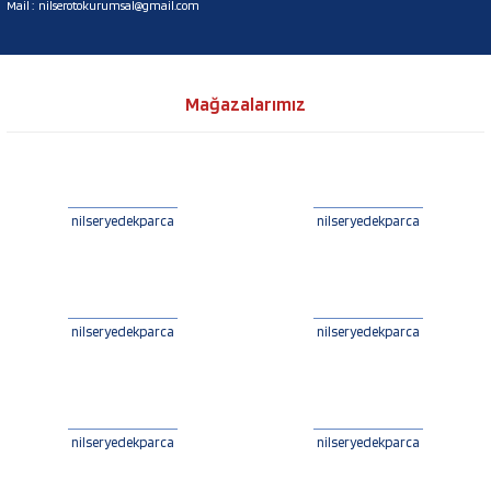
Mail :
nilserotokurumsal@gmail.com
Mağazalarımız
nilseryedekparca
nilseryedekparca
nilseryedekparca
nilseryedekparca
nilseryedekparca
nilseryedekparca