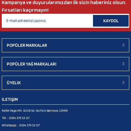
Kampanya ve duyurularımızdan ilk sizin haberiniz olsun.
Fırsatları kaçırmayın!
KAYDOL
POPÜLER MARKALAR
POPÜLER YAĞ MARKALARI
ÜYELİK
İLETİŞİM
Rafet Paşa Mh. 5038 Sk. No:14/A Bornova, İZMİR
Tel. :
0554 379 53 07
Whatsapp. :
0554 379 53 07