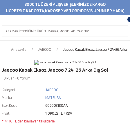
8000 TL ÜZERİ ALIŞVERİŞLERİNİZDE KARGO
ÜCRETSİZ.KAPORTA,KAROSER VE TORPİDO V.B ÜRÜNLER HARİÇ
Anasayfa
JAECOO
Jaecoo Kapak Eksoz Jaecoo 7 24-26 Arka Dı
Jaecoo Kapak Eksoz Jaecoo 7 24-26 Arka Dış Sol
0 Puan - 0 Yorum
Kategori
JAECOO
Marka
MATSUBA
Stok Kodu
602003180AA
Fiyat
1.090,23 TL + KDV
*141,16 TL den başlayan taksitlerle!