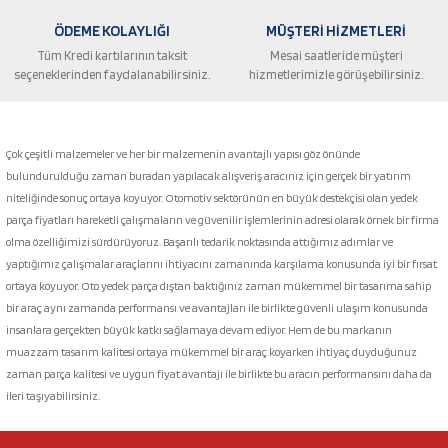
ÖDEME KOLAYLIĞI
MÜŞTERİ HİZMETLERİ
Tüm Kredi kartılarının taksit
Mesai saatleride müşteri
seçeneklerinden faydalanabilirsiniz.
hizmetlerimizle görüşebilirsiniz.
Gönder
Çok çeşitli malzemeler ve her bir malzemenin avantajlı yapısı göz önünde
bulundurulduğu zaman buradan yapılacak alışveriş aracınız için gerçek bir yatırım
niteliğinde sonuç ortaya koyuyor. Otomotiv sektörünün en büyük destekçisi olan yedek
parça fiyatları hareketli çalışmaların ve güvenilir işlemlerinin adresi olarak örnek bir firma
olma özelliğimizi sürdürüyoruz. Başarılı tedarik noktasında attığımız adımlar ve
yaptığımız çalışmalar araçlarını ihtiyacını zamanında karşılama konusunda iyi bir fırsat
ortaya koyuyor. Oto yedek parça dıştan baktığınız zaman mükemmel bir tasarıma sahip
bir araç aynı zamanda performansı ve avantajları ile birlikte güvenli ulaşım konusunda
insanlara gerçekten büyük katkı sağlamaya devam ediyor. Hem de bu markanın
muazzam tasarım kalitesi ortaya mükemmel bir araç koyarken ihtiyaç duyduğunuz
zaman parça kalitesi ve uygun fiyat avantajı ile birlikte bu aracın performansını daha da
ileri taşıyabilirsiniz.