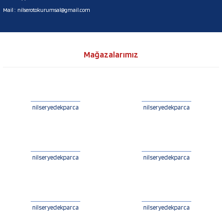
Mail :
nilserotokurumsal@gmail.com
Mağazalarımız
nilseryedekparca
nilseryedekparca
nilseryedekparca
nilseryedekparca
nilseryedekparca
nilseryedekparca