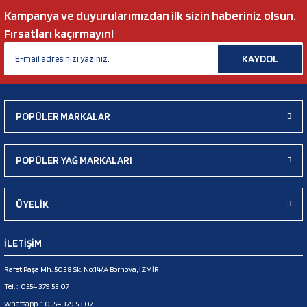
Kampanya ve duyurularımızdan ilk sizin haberiniz olsun.
Fırsatları kaçırmayın!
KAYDOL
POPÜLER MARKALAR
POPÜLER YAĞ MARKALARI
ÜYELİK
İLETİŞİM
Rafet Paşa Mh. 5038 Sk. No:14/A Bornova, İZMİR
Tel. :
0554 379 53 07
Whatsapp. :
0554 379 53 07