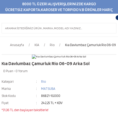
8000 TL ÜZERİ ALIŞVERİŞLERİNİZDE KARGO
ÜCRETSİZ.KAPORTA,KAROSER VE TORPİDO V.B ÜRÜNLER HARİÇ
Anasayfa
KİA
Rio
Kıa Davlumbaz Çamurluk Rio 06-09 A
Kıa Davlumbaz Çamurluk Rio 06-09 Arka Sol
0 Puan - 0 Yorum
Kategori
Rio
Marka
MATSUBA
Stok Kodu
86821-1G000
Fiyat
242,25 TL + KDV
*31,36 TL den başlayan taksitlerle!