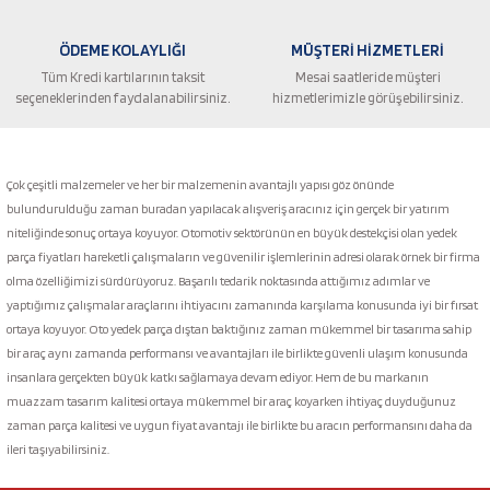
ÖDEME KOLAYLIĞI
MÜŞTERİ HİZMETLERİ
Tüm Kredi kartılarının taksit
Mesai saatleride müşteri
seçeneklerinden faydalanabilirsiniz.
hizmetlerimizle görüşebilirsiniz.
Gönder
Çok çeşitli malzemeler ve her bir malzemenin avantajlı yapısı göz önünde
bulundurulduğu zaman buradan yapılacak alışveriş aracınız için gerçek bir yatırım
niteliğinde sonuç ortaya koyuyor. Otomotiv sektörünün en büyük destekçisi olan yedek
parça fiyatları hareketli çalışmaların ve güvenilir işlemlerinin adresi olarak örnek bir firma
olma özelliğimizi sürdürüyoruz. Başarılı tedarik noktasında attığımız adımlar ve
yaptığımız çalışmalar araçlarını ihtiyacını zamanında karşılama konusunda iyi bir fırsat
ortaya koyuyor. Oto yedek parça dıştan baktığınız zaman mükemmel bir tasarıma sahip
bir araç aynı zamanda performansı ve avantajları ile birlikte güvenli ulaşım konusunda
insanlara gerçekten büyük katkı sağlamaya devam ediyor. Hem de bu markanın
muazzam tasarım kalitesi ortaya mükemmel bir araç koyarken ihtiyaç duyduğunuz
zaman parça kalitesi ve uygun fiyat avantajı ile birlikte bu aracın performansını daha da
ileri taşıyabilirsiniz.