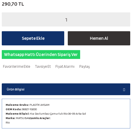
290,70 TL
Sepete Ekle
Hemen Al
Whatsapp Hattı Üzerinden Sipariş Ver
Tavsiye Et
Fiyat Alarmı
Paylaş
Ürün Bilgisi
Malzeme Grubu:
PLASTİK AKSAM
OEM Kodu:
86821-1G000
Malzeme Bilgisi:
Kıa Davlumbaz Çamurluk Rio 06-09 Arka Sol
Marka:
MATSUBA
Uyumlu Araçlar:
Rio