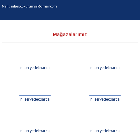
Mail :
nilserotokurumsal@gmail.com
Mağazalarımız
nilseryedekparca
nilseryedekparca
nilseryedekparca
nilseryedekparca
nilseryedekparca
nilseryedekparca