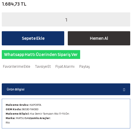
1.684,73 TL
Sepete Ekle
Hemen Al
Whatsapp Hattı Üzerinden Sipariş Ver
Tavsiye Et
Fiyat Alarmı
Paylaş
Ürün Bilgisi
Malzeme Grubu:
KAPORTA
OEM Kodu:
86530-1W000
Malzeme Bilgisi:
Kıa Demir Tampon Rio 11-15 Ön
Marka:
MATSUBA
Uyumlu Araçlar:
Rio