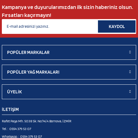
Kampanya ve duyurularımızdan ilk sizin haberiniz olsun.
Fırsatları kaçırmayın!
KAYDOL
POPÜLER MARKALAR
POPÜLER YAĞ MARKALARI
ÜYELİK
İLETİŞİM
Rafet Paşa Mh. 5038 Sk. No:14/A Bornova, İZMİR
Tel. :
0554 379 53 07
Whatsapp. :
0554 379 53 07