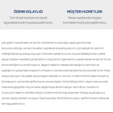
ÖDEME KOLAYLIĞI
MÜŞTERİ HİZMETLERİ
Tüm Kredi kartılarının taksit
Mesai saatleride müşteri
seçeneklerinden faydalanabilirsiniz.
hizmetlerimizle görüşebilirsiniz.
Gönder
Çok çeşitli malzemeler ve her bir malzemenin avantajlı yapısı göz önünde
bulundurulduğu zaman buradan yapılacak alışveriş aracınız için gerçek bir yatırım
niteliğinde sonuç ortaya koyuyor. Otomotiv sektörünün en büyük destekçisi olan yedek
parça fiyatları hareketli çalışmaların ve güvenilir işlemlerinin adresi olarak örnek bir firma
olma özelliğimizi sürdürüyoruz. Başarılı tedarik noktasında attığımız adımlar ve
yaptığımız çalışmalar araçlarını ihtiyacını zamanında karşılama konusunda iyi bir fırsat
ortaya koyuyor. Oto yedek parça dıştan baktığınız zaman mükemmel bir tasarıma sahip
bir araç aynı zamanda performansı ve avantajları ile birlikte güvenli ulaşım konusunda
insanlara gerçekten büyük katkı sağlamaya devam ediyor. Hem de bu markanın
muazzam tasarım kalitesi ortaya mükemmel bir araç koyarken ihtiyaç duyduğunuz
zaman parça kalitesi ve uygun fiyat avantajı ile birlikte bu aracın performansını daha da
ileri taşıyabilirsiniz.