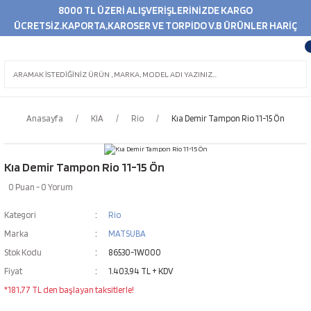
8000 TL ÜZERİ ALIŞVERİŞLERİNİZDE KARGO
ÜCRETSİZ.KAPORTA,KAROSER VE TORPİDO V.B ÜRÜNLER HARİÇ
Anasayfa
KİA
Rio
Kıa Demir Tampon Rio 11-15 Ön
Kıa Demir Tampon Rio 11-15 Ön
0 Puan - 0 Yorum
Kategori
Rio
Marka
MATSUBA
Stok Kodu
86530-1W000
Fiyat
1.403,94 TL + KDV
*181,77 TL den başlayan taksitlerle!