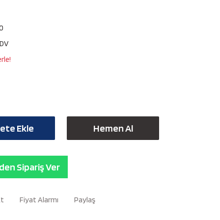
0
KDV
rle!
ete Ekle
Hemen Al
en Sipariş Ver
Et
Fiyat Alarmı
Paylaş