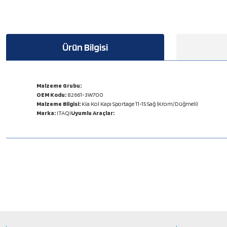
Ürün Bilgisi
Malzeme Grubu:
OEM Kodu:
82661-3W700
Malzeme Bilgisi:
Kia Kol Kapı Sportage 11-15 Sağ (Krom/Düğmeli)
Marka:
ITAQI
Uyumlu Araçlar:
Bu ürünün fiyat bilgisi, resim, ürün açıklamalarında ve diğer konulard
Görüş ve önerileriniz için teşekkür ederiz.
Ürün resmi kalitesiz, bozuk veya görüntülenemiyor.
Ürün açıklamasında eksik bilgiler bulunuyor.