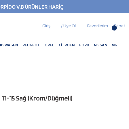
RPİDO V.B ÜRÜNLER HARİÇ
Giriş
/ Üye Ol
Favorilerim
Sepet
LKSWAGEN
PEUGEOT
OPEL
CİTROEN
FORD
NİSSAN
MG
 11-15 Sağ (Krom/Düğmeli)