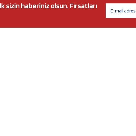
sizin haberiniz olsun. Fırsatları
AĞ MARKALARI
ÜYELİK
c 5w30
Biz Kimiz?
l-Tech
İletişim Formu
anium
İletişim Bilgileri
Nergy
Yeni Üyelik
Üye Girişi
Şifremi Unuttum
xtreme
Havale Bildirim Formu