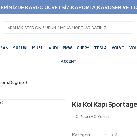
ŞLERİNİZDE KARGO ÜCRETSİZ.KAPORTA,KAROSER VE TO
SSAN
SUZUKİ
ISUZU
AUDİ
BMW
CHERY
TESLA
VOLVO
VO
ACCENT
(Krom/Düğmeli)
Kia Kol Kapı Sportage
0 Puan - 0 Yorum
Kategori
KİA