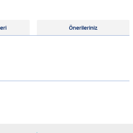
eri
Önerileriniz
.