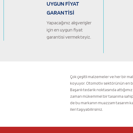
Ürün bilgilerinde hatalar bulunuyor.
UYGUN FİYAT
Ürün fiyatı diğer sitelerden daha pahalı.
GARANTİSİ
Bu ürüne benzer farklı alternatifler olmalı.
Yapacağınız alışverişler
için en uygun fiyat
garantisi vermekteyiz.
Çok çeşitli malzemeler ve her bir ma
koyuyor. Otomotiv sektörünün en büyü
Başarılı tedarik noktasında attığımız
zaman mükemmel bir tasarıma sahip b
de bu markanın muazzam tasarım kali
ileri taşıyabilirsiniz.