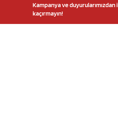
Kampanya ve duyurularımızdan ilk 
kaçırmayın!
POPÜLER MARKALAR
POPÜLER Y
Audi
Castrol Magnate
BMW
Elf Evolution Ful
Citroën
Castrol Edge Tit
Fiat
Motul 8100 Eco-
Ford
Elf Sporti TXI
Honda
Eneos Sustina
Hyundai
Uberlub Excell E