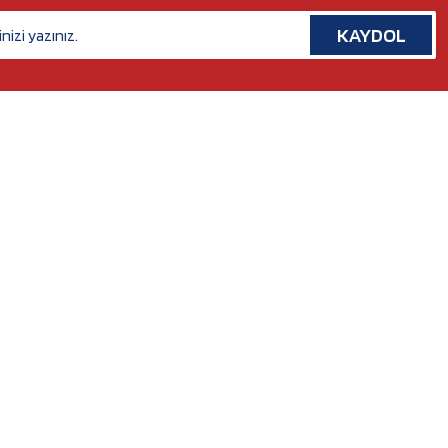
KAYDOL
İLETİŞİM
Rafet Paşa Mh. 5038 Sk. No:14/A Bornova, İZMİR
Tel. :
0554 379 53 07
Whatsapp. :
0554 379 53 07
Mail :
nilserotokurumsal@gmail.com