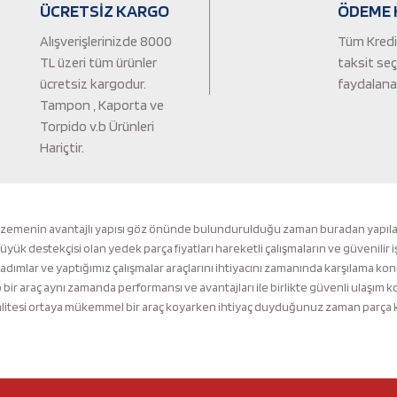
ÜCRETSİZ KARGO
ÖDEME 
Alışverişlerinizde 8000
Tüm Kredi 
TL üzeri tüm ürünler
taksit se
ücretsiz kargodur.
faydalanab
Tampon , Kaporta ve
Torpido v.b Ürünleri
Hariçtir.
Gönder
lzemenin avantajlı yapısı göz önünde bulundurulduğu zaman buradan yapılacak 
k destekçisi olan yedek parça fiyatları hareketli çalışmaların ve güvenilir i
 adımlar ve yaptığımız çalışmalar araçlarını ihtiyacını zamanında karşılama ko
ir araç aynı zamanda performansı ve avantajları ile birlikte güvenli ulaşı
tesi ortaya mükemmel bir araç koyarken ihtiyaç duyduğunuz zaman parça kalit