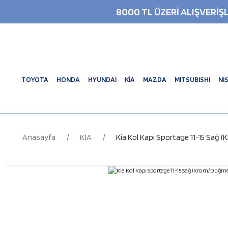
8000 TL ÜZERİ ALIŞVERİ
TOYOTA
HONDA
HYUNDAİ
KİA
MAZDA
MITSUBISHI
NI
Anasayfa
KİA
Kia Kol Kapı Sportage 11-15 Sağ 