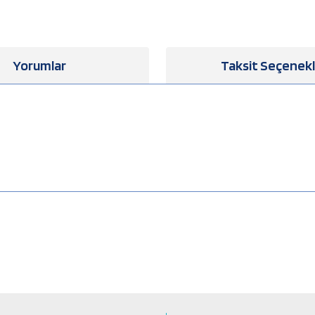
Yorumlar
Taksit Seçenekl
a yetersiz gördüğünüz noktaları öneri formunu kullanarak tarafımıza iletebilirsiniz
Bu ürüne ilk yorumu siz yapın!
Yorum Yaz