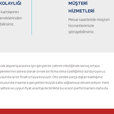
KOLAYLIĞI
MÜŞTERİ
HİZMETLERİ
kartılarının
çeneklerinden
Mesai saatleride müşteri
ilirsiniz.
hizmetlerimizle
görüşebilirsiniz.
alışveriş aracınız için gerçek bir yatırım niteliğinde sonuç ortaya
şlemlerinin adresi olarak örnek bir firma olma özelliğimizi sürdürüyoruz.
nusunda iyi bir fırsat ortaya koyuyor. Oto yedek parça dıştan baktığınız
m konusunda insanlara gerçekten büyük katkı sağlamaya devam ediyor. Hem
esi ve uygun fiyat avantajı ile birlikte bu aracın performansını daha da