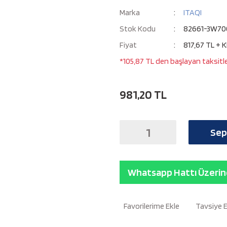
Marka
ITAQI
Stok Kodu
82661-3W70
Fiyat
817,67 TL + 
*105,87 TL den başlayan taksitle
981,20 TL
Sep
Whatsapp Hattı Üzerind
Tavsiye 