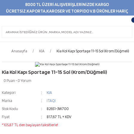
8000 TL ÜZERİ ALIŞVERİŞLERİNİZDE KARGO
ÜCRETSİZ.KAPORTA,KAROSER VE TORPİDO V.B ÜRÜNLER HARİÇ
Anasayfa
KİA
Kia Kol Kapı Sportage 11-15 Sol (Krom/Düğmeli)
Kia Kol Kapı Sportage 11-15 Sol (Krom/Düğmeli)
0 Puan - 0 Yorum
Kategori
KİA
Marka
ITAQI
Stok Kodu
82651-3W700
Fiyat
817,67 TL + KDV
*105,87 TL den başlayan taksitlerle!