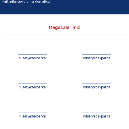
Mail :
nilserotokurumsal@gmail.com
Mağazalarımız
nilseryedekparca
nilseryedekparca
nilseryedekparca
nilseryedekparca
nilseryedekparca
nilseryedekparca