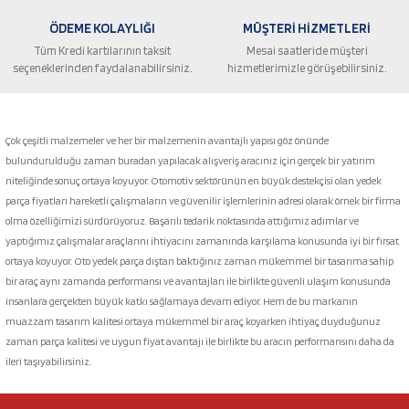
ÖDEME KOLAYLIĞI
MÜŞTERİ HİZMETLERİ
Tüm Kredi kartılarının taksit
Mesai saatleride müşteri
seçeneklerinden faydalanabilirsiniz.
hizmetlerimizle görüşebilirsiniz.
Gönder
Çok çeşitli malzemeler ve her bir malzemenin avantajlı yapısı göz önünde
bulundurulduğu zaman buradan yapılacak alışveriş aracınız için gerçek bir yatırım
niteliğinde sonuç ortaya koyuyor. Otomotiv sektörünün en büyük destekçisi olan yedek
parça fiyatları hareketli çalışmaların ve güvenilir işlemlerinin adresi olarak örnek bir firma
olma özelliğimizi sürdürüyoruz. Başarılı tedarik noktasında attığımız adımlar ve
yaptığımız çalışmalar araçlarını ihtiyacını zamanında karşılama konusunda iyi bir fırsat
ortaya koyuyor. Oto yedek parça dıştan baktığınız zaman mükemmel bir tasarıma sahip
bir araç aynı zamanda performansı ve avantajları ile birlikte güvenli ulaşım konusunda
insanlara gerçekten büyük katkı sağlamaya devam ediyor. Hem de bu markanın
muazzam tasarım kalitesi ortaya mükemmel bir araç koyarken ihtiyaç duyduğunuz
zaman parça kalitesi ve uygun fiyat avantajı ile birlikte bu aracın performansını daha da
ileri taşıyabilirsiniz.