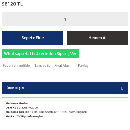
981,20 TL
Sepete Ekle
Hemen Al
Whatsapp Hattı Üzerinden Sipariş Ver
Tavsiye Et
Fiyat Alarmı
Paylaş
Ürün Bilgisi
Malzeme Grubu:
OEM Kodu:
82651-3W700
Malzeme Bilgisi:
Kia Kol Kapı Sportage 11-15 Sol (Krom/Düğmeli)
Marka:
ITAQI
Uyumlu Araçlar: