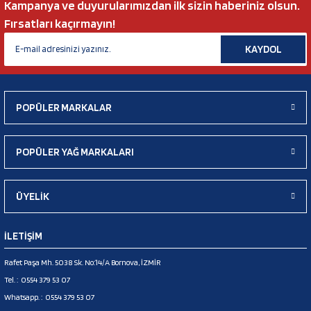
Kampanya ve duyurularımızdan ilk sizin haberiniz olsun.
Fırsatları kaçırmayın!
KAYDOL
POPÜLER MARKALAR
POPÜLER YAĞ MARKALARI
ÜYELİK
İLETİŞİM
Rafet Paşa Mh. 5038 Sk. No:14/A Bornova, İZMİR
Tel. :
0554 379 53 07
Whatsapp. :
0554 379 53 07