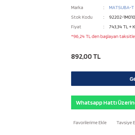
Marka
MATSUBA-T
Stok Kodu
92202-1M01
Fiyat
743,34 TL + 
*96,24 TL den başlayan taksitler
892,00 TL
Ge
Whatsapp Hattı Üzerind
Tavsiye 