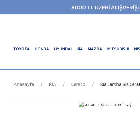
8000 TL ÜZERİ ALIŞVERİ
TOYOTA
HONDA
HYUNDAİ
KİA
MAZDA
MITSUBISHI
NI
Anasayfa
KİA
Cerato
Kıa Lamba Sis Cera