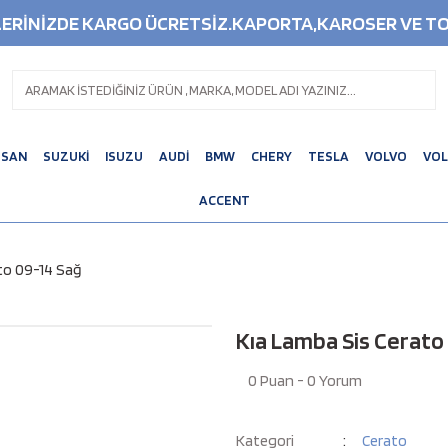
ŞLERİNİZDE KARGO ÜCRETSİZ.KAPORTA,KAROSER VE TO
SSAN
SUZUKİ
ISUZU
AUDİ
BMW
CHERY
TESLA
VOLVO
VO
ACCENT
to 09-14 Sağ
Kıa Lamba Sis Cerato
0 Puan - 0 Yorum
Kategori
Cerato