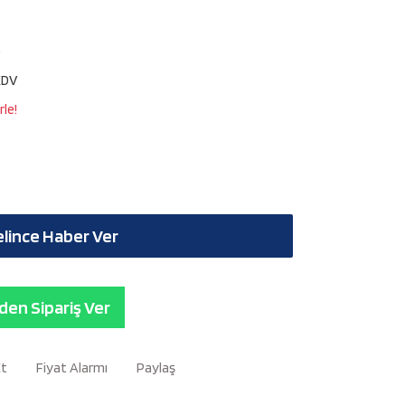
0
KDV
le!
lince Haber Ver
en Sipariş Ver
Et
Fiyat Alarmı
Paylaş