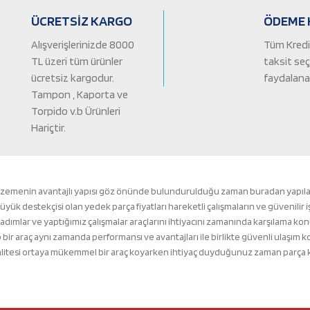
ÜCRETSİZ KARGO
ÖDEME 
Alışverişlerinizde 8000
Tüm Kredi 
TL üzeri tüm ürünler
taksit se
ücretsiz kargodur.
faydalanab
Tampon , Kaporta ve
Torpido v.b Ürünleri
Hariçtir.
Gönder
lzemenin avantajlı yapısı göz önünde bulundurulduğu zaman buradan yapılacak 
k destekçisi olan yedek parça fiyatları hareketli çalışmaların ve güvenilir i
 adımlar ve yaptığımız çalışmalar araçlarını ihtiyacını zamanında karşılama ko
ir araç aynı zamanda performansı ve avantajları ile birlikte güvenli ulaşı
tesi ortaya mükemmel bir araç koyarken ihtiyaç duyduğunuz zaman parça kalit