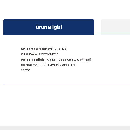
Ürün Bilgisi
Malzeme Grubu:
AYDINLATMA
OEM Kodu:
92202-1M010
Malzeme Bilgisi:
Kıa Lamba Sis Cerato 09-14 Sağ
Marka:
MATSUBA-T
Uyumlu Araçlar:
Cerato
Bu ürünün fiyat bilgisi, resim, ürün açıklamalarında ve diğer konulard
Görüş ve önerileriniz için teşekkür ederiz.
Ürün resmi kalitesiz, bozuk veya görüntülenemiyor.
Ürün açıklamasında eksik bilgiler bulunuyor.