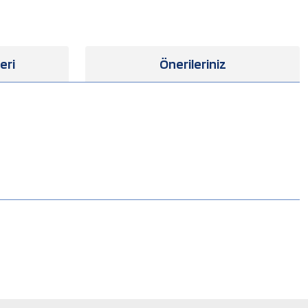
eri
Önerileriniz
.