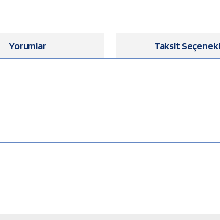
Yorumlar
Taksit Seçenekl
a yetersiz gördüğünüz noktaları öneri formunu kullanarak tarafımıza iletebilirsiniz
Bu ürüne ilk yorumu siz yapın!
Yorum Yaz