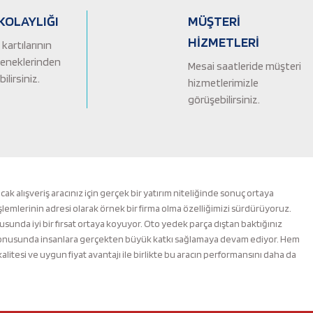
KOLAYLIĞI
MÜŞTERİ
HİZMETLERİ
kartılarının
çeneklerinden
Mesai saatleride müşteri
ilirsiniz.
hizmetlerimizle
görüşebilirsiniz.
alışveriş aracınız için gerçek bir yatırım niteliğinde sonuç ortaya
şlemlerinin adresi olarak örnek bir firma olma özelliğimizi sürdürüyoruz.
nusunda iyi bir fırsat ortaya koyuyor. Oto yedek parça dıştan baktığınız
m konusunda insanlara gerçekten büyük katkı sağlamaya devam ediyor. Hem
esi ve uygun fiyat avantajı ile birlikte bu aracın performansını daha da