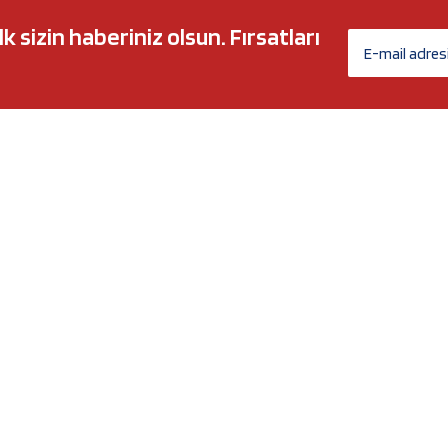
sizin haberiniz olsun. Fırsatları
AĞ MARKALARI
ÜYELİK
c 5w30
Biz Kimiz?
l-Tech
İletişim Formu
anium
İletişim Bilgileri
Nergy
Yeni Üyelik
Üye Girişi
Şifremi Unuttum
xtreme
Havale Bildirim Formu