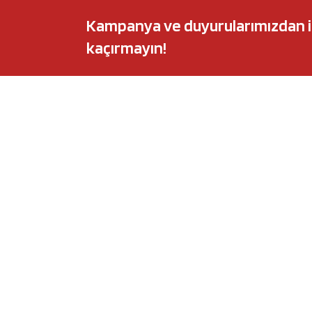
Kampanya ve duyurularımızdan ilk 
kaçırmayın!
POPÜLER MARKALAR
POPÜLER Y
Audi
Castrol Magnate
BMW
Elf Evolution Ful
Citroën
Castrol Edge Tit
Fiat
Motul 8100 Eco-
Ford
Elf Sporti TXI
Honda
Eneos Sustina
Hyundai
Uberlub Excell E