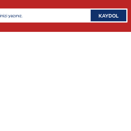
KAYDOL
İLETİŞİM
Rafet Paşa Mh. 5038 Sk. No:14/A Bornova, İZMİR
Tel. :
0554 379 53 07
Whatsapp. :
0554 379 53 07
Mail :
nilserotokurumsal@gmail.com