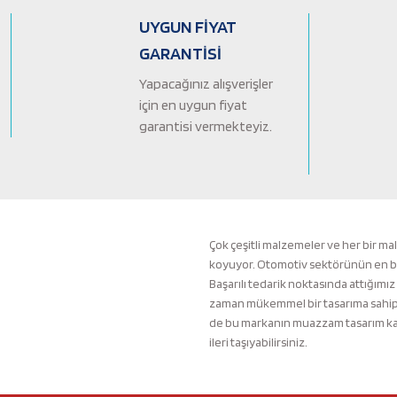
Ürün bilgilerinde hatalar bulunuyor.
UYGUN FİYAT
Ürün fiyatı diğer sitelerden daha pahalı.
GARANTİSİ
Bu ürüne benzer farklı alternatifler olmalı.
Yapacağınız alışverişler
için en uygun fiyat
garantisi vermekteyiz.
Çok çeşitli malzemeler ve her bir ma
koyuyor. Otomotiv sektörünün en büyü
Başarılı tedarik noktasında attığımız
zaman mükemmel bir tasarıma sahip b
de bu markanın muazzam tasarım kali
ileri taşıyabilirsiniz.