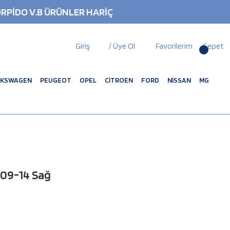
RPİDO V.B ÜRÜNLER HARİÇ
Giriş
/ Üye Ol
Favorilerim
Sepet
LKSWAGEN
PEUGEOT
OPEL
CİTROEN
FORD
NİSSAN
MG
 09-14 Sağ