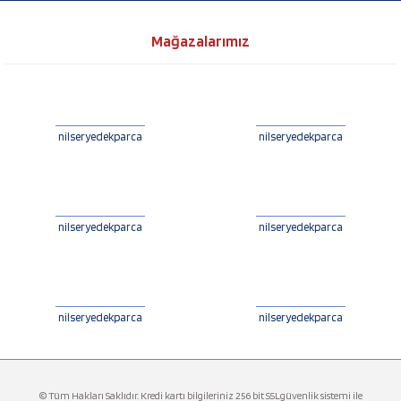
Mağazalarımız
nilseryedekparca
nilseryedekparca
nilseryedekparca
nilseryedekparca
nilseryedekparca
nilseryedekparca
© Tüm Hakları Saklıdır. Kredi kartı bilgileriniz 256 bit SSLgüvenlik sistemi ile