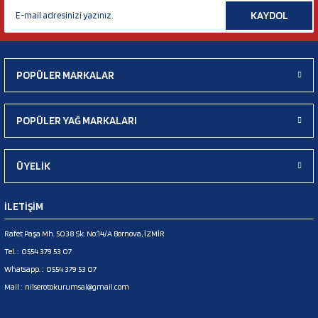
KAYDOL
POPÜLER MARKALAR
POPÜLER YAĞ MARKALARI
ÜYELİK
İLETİŞİM
Rafet Paşa Mh. 5038 Sk. No:14/A Bornova, İZMİR
Tel. :
0554 379 53 07
Whatsapp. :
0554 379 53 07
Mail :
nilserotokurumsal@gmail.com