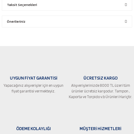
Taksit Seçenekleri
Bu ürüne ilk yorumu siz yapın!
Önerileriniz
Yorum Yaz
Bu ürünün fiyat bilgisi, resim, ürün açıklamalarında ve diğer konularda
yetersiz gördüğünüz noktaları öneri formunu kullanarak tarafımıza
iletebilirsiniz.
Görüş ve önerileriniz için teşekkür ederiz.
Ürün resmi kalitesiz, bozuk veya görüntülenemiyor.
UYGUN FİYAT GARANTİSİ
ÜCRETSİZ KARGO
Ürün açıklamasında eksik bilgiler bulunuyor.
Yapacağınız alışverişler için en uygun
Alışverişlerinizde 8000 TL üzeri tüm
Ürün bilgilerinde hatalar bulunuyor.
fiyat garantisi vermekteyiz.
ürünler ücretsiz kargodur. Tampon ,
Ürün fiyatı diğer sitelerden daha pahalı.
Kaporta ve Torpido v.b Ürünleri Hariçtir.
Bu ürüne benzer farklı alternatifler olmalı.
ÖDEME KOLAYLIĞI
MÜŞTERİ HİZMETLERİ