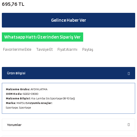
695,76 TL
Gelince Haber Ver
Whatsapp Hattı Üzerinden Sipariş Ver
Tavsiye Et
Fiyat Alarmı
Paylaş
Ürün Bilgisi
Malzeme Grubu:
AYDINLATMA
OEM Kodu:
92202-03000
Malzeme Bilgisi:
Kıa Lamba Sis Sportage 08-10 Sağ
Marka:
MATSUBA
Uyumlu Araçlar:
Sportage, Sportage
Yorumlar