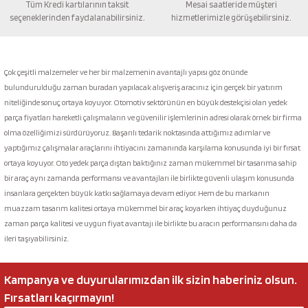
Tüm Kredi kartılarının taksit
Mesai saatleride müşteri
seçeneklerinden faydalanabilirsiniz.
hizmetlerimizle görüşebilirsiniz.
Gönder
Çok çeşitli malzemeler ve her bir malzemenin avantajlı yapısı göz önünde
bulundurulduğu zaman buradan yapılacak alışveriş aracınız için gerçek bir yatırım
niteliğinde sonuç ortaya koyuyor. Otomotiv sektörünün en büyük destekçisi olan yedek
parça fiyatları hareketli çalışmaların ve güvenilir işlemlerinin adresi olarak örnek bir firma
olma özelliğimizi sürdürüyoruz. Başarılı tedarik noktasında attığımız adımlar ve
yaptığımız çalışmalar araçlarını ihtiyacını zamanında karşılama konusunda iyi bir fırsat
ortaya koyuyor. Oto yedek parça dıştan baktığınız zaman mükemmel bir tasarıma sahip
bir araç aynı zamanda performansı ve avantajları ile birlikte güvenli ulaşım konusunda
insanlara gerçekten büyük katkı sağlamaya devam ediyor. Hem de bu markanın
muazzam tasarım kalitesi ortaya mükemmel bir araç koyarken ihtiyaç duyduğunuz
zaman parça kalitesi ve uygun fiyat avantajı ile birlikte bu aracın performansını daha da
ileri taşıyabilirsiniz.
Kampanya ve duyurularımızdan ilk sizin haberiniz olsun.
Fırsatları kaçırmayın!