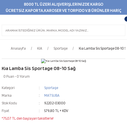
8000 TL ÜZERİ ALIŞVERİŞLERİNİZDE KARGO
ÜCRETSİZ.KAPORTA,KAROSER VE TORPİDO V.B ÜRÜNLER HARİÇ
Anasayfa
KİA
Sportage
Kıa Lamba Sis Sportage 08-10 S
Kıa Lamba Sis Sportage 08-10 Sağ
0 Puan - 0 Yorum
Kategori
Sportage
Marka
MATSUBA
Stok Kodu
92202-03000
Fiyat
579,80 TL + KDV
*75,07 TL den başlayan taksitlerle!