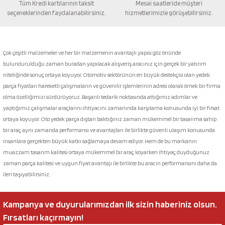
Tüm Kredi kartılarının taksit
Mesai saatleride müşteri
seçeneklerinden faydalanabilirsiniz.
hizmetlerimizle görüşebilirsiniz.
Gönder
Çok çeşitli malzemeler ve her bir malzemenin avantajlı yapısı göz önünde
bulundurulduğu zaman buradan yapılacak alışveriş aracınız için gerçek bir yatırım
niteliğinde sonuç ortaya koyuyor. Otomotiv sektörünün en büyük destekçisi olan yedek
parça fiyatları hareketli çalışmaların ve güvenilir işlemlerinin adresi olarak örnek bir firma
olma özelliğimizi sürdürüyoruz. Başarılı tedarik noktasında attığımız adımlar ve
yaptığımız çalışmalar araçlarını ihtiyacını zamanında karşılama konusunda iyi bir fırsat
ortaya koyuyor. Oto yedek parça dıştan baktığınız zaman mükemmel bir tasarıma sahip
bir araç aynı zamanda performansı ve avantajları ile birlikte güvenli ulaşım konusunda
insanlara gerçekten büyük katkı sağlamaya devam ediyor. Hem de bu markanın
muazzam tasarım kalitesi ortaya mükemmel bir araç koyarken ihtiyaç duyduğunuz
zaman parça kalitesi ve uygun fiyat avantajı ile birlikte bu aracın performansını daha da
ileri taşıyabilirsiniz.
Kampanya ve duyurularımızdan ilk sizin haberiniz olsun.
Fırsatları kaçırmayın!