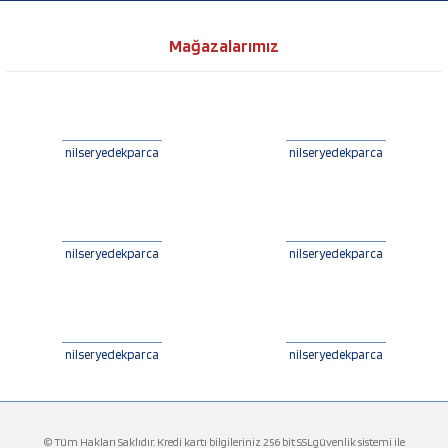
Mağazalarımız
nilseryedekparca
nilseryedekparca
nilseryedekparca
nilseryedekparca
nilseryedekparca
nilseryedekparca
© Tüm Hakları Saklıdır. Kredi kartı bilgileriniz 256 bit SSLgüvenlik sistemi ile