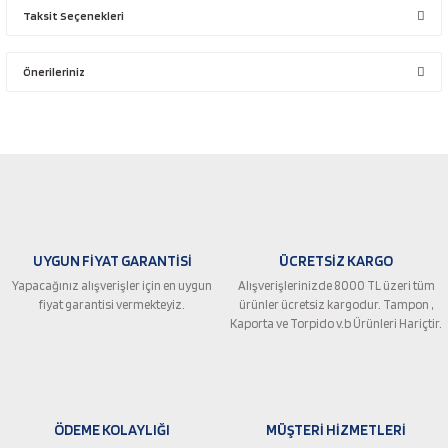
Taksit Seçenekleri
Bu ürüne ilk yorumu siz yapın!
Önerileriniz
Yorum Yaz
Bu ürünün fiyat bilgisi, resim, ürün açıklamalarında ve diğer konularda
yetersiz gördüğünüz noktaları öneri formunu kullanarak tarafımıza
iletebilirsiniz.
Görüş ve önerileriniz için teşekkür ederiz.
Ürün resmi kalitesiz, bozuk veya görüntülenemiyor.
UYGUN FİYAT GARANTİSİ
ÜCRETSİZ KARGO
Ürün açıklamasında eksik bilgiler bulunuyor.
Yapacağınız alışverişler için en uygun
Alışverişlerinizde 8000 TL üzeri tüm
Ürün bilgilerinde hatalar bulunuyor.
fiyat garantisi vermekteyiz.
ürünler ücretsiz kargodur. Tampon ,
Ürün fiyatı diğer sitelerden daha pahalı.
Kaporta ve Torpido v.b Ürünleri Hariçtir.
Bu ürüne benzer farklı alternatifler olmalı.
ÖDEME KOLAYLIĞI
MÜŞTERİ HİZMETLERİ