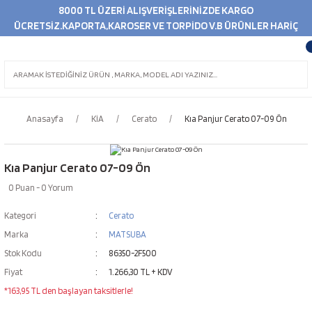
8000 TL ÜZERİ ALIŞVERİŞLERİNİZDE KARGO
ÜCRETSİZ.KAPORTA,KAROSER VE TORPİDO V.B ÜRÜNLER HARİÇ
Anasayfa
KİA
Cerato
Kıa Panjur Cerato 07-09 Ön
Kıa Panjur Cerato 07-09 Ön
0 Puan - 0 Yorum
Kategori
Cerato
Marka
MATSUBA
Stok Kodu
86350-2F500
Fiyat
1.266,30 TL + KDV
*163,95 TL den başlayan taksitlerle!