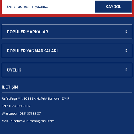
KAYDOL
POPÜLER MARKALAR
POPÜLER YAĞ MARKALARI
ÜYELİK
İLETİŞİM
Rafet Paşa Mh. 5038 Sk. No:14/A Bornova, İZMİR
Tel. :
0554 379 53 07
Whatsapp. :
0554 379 53 07
Mail :
nilserotokurumsal@gmail.com