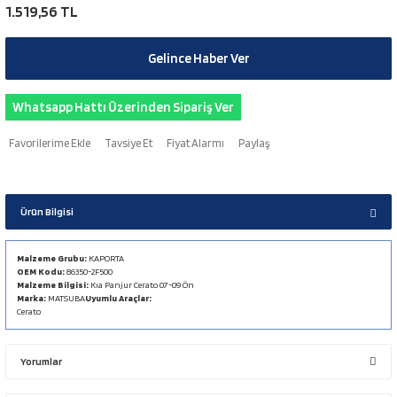
1.519,56 TL
Gelince Haber Ver
Whatsapp Hattı Üzerinden Sipariş Ver
Tavsiye Et
Fiyat Alarmı
Paylaş
Ürün Bilgisi
Malzeme Grubu:
KAPORTA
OEM Kodu:
86350-2F500
Malzeme Bilgisi:
Kıa Panjur Cerato 07-09 Ön
Marka:
MATSUBA
Uyumlu Araçlar:
Cerato
Yorumlar