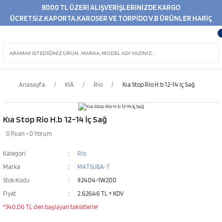
8000 TL ÜZERİ ALIŞVERİŞLERİNİZDE KARGO
ÜCRETSİZ.KAPORTA,KAROSER VE TORPİDO V.B ÜRÜNLER HARİÇ
Anasayfa
KİA
Rio
Kıa Stop Rio H.b 12-14 İç Sağ
Kıa Stop Rio H.b 12-14 İç Sağ
0 Puan - 0 Yorum
Kategori
Rio
Marka
MATSUBA-T
Stok Kodu
92404-1W200
Fiyat
2.626,46 TL + KDV
*340,06 TL den başlayan taksitlerle!