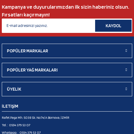
Kampanya ve duyurularımızdan ilk sizin haberiniz olsun.
Fırsatları kaçırmayın!
KAYDOL
POPÜLER MARKALAR
POPÜLER YAĞ MARKALARI
ÜYELİK
İLETİŞİM
Rafet Paşa Mh. 5038 Sk. No:14/A Bornova, İZMİR
Tel. :
0554 379 53 07
Whatsapp. :
0554 379 53 07