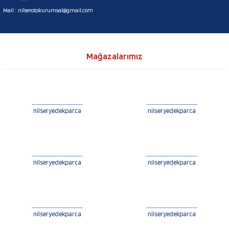
Mail :
nilserotokurumsal@gmail.com
Mağazalarımız
nilseryedekparca
nilseryedekparca
nilseryedekparca
nilseryedekparca
nilseryedekparca
nilseryedekparca