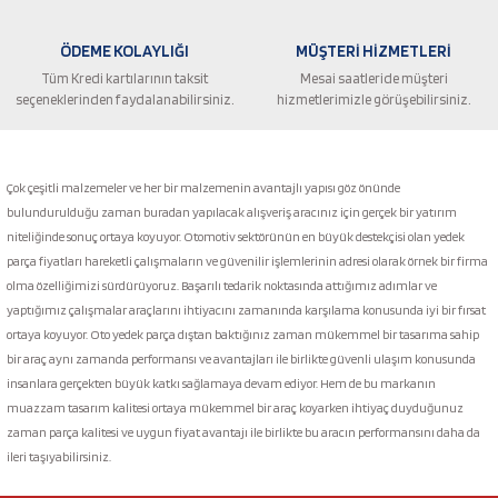
ÖDEME KOLAYLIĞI
MÜŞTERİ HİZMETLERİ
Tüm Kredi kartılarının taksit
Mesai saatleride müşteri
seçeneklerinden faydalanabilirsiniz.
hizmetlerimizle görüşebilirsiniz.
Gönder
Çok çeşitli malzemeler ve her bir malzemenin avantajlı yapısı göz önünde
bulundurulduğu zaman buradan yapılacak alışveriş aracınız için gerçek bir yatırım
niteliğinde sonuç ortaya koyuyor. Otomotiv sektörünün en büyük destekçisi olan yedek
parça fiyatları hareketli çalışmaların ve güvenilir işlemlerinin adresi olarak örnek bir firma
olma özelliğimizi sürdürüyoruz. Başarılı tedarik noktasında attığımız adımlar ve
yaptığımız çalışmalar araçlarını ihtiyacını zamanında karşılama konusunda iyi bir fırsat
ortaya koyuyor. Oto yedek parça dıştan baktığınız zaman mükemmel bir tasarıma sahip
bir araç aynı zamanda performansı ve avantajları ile birlikte güvenli ulaşım konusunda
insanlara gerçekten büyük katkı sağlamaya devam ediyor. Hem de bu markanın
muazzam tasarım kalitesi ortaya mükemmel bir araç koyarken ihtiyaç duyduğunuz
zaman parça kalitesi ve uygun fiyat avantajı ile birlikte bu aracın performansını daha da
ileri taşıyabilirsiniz.