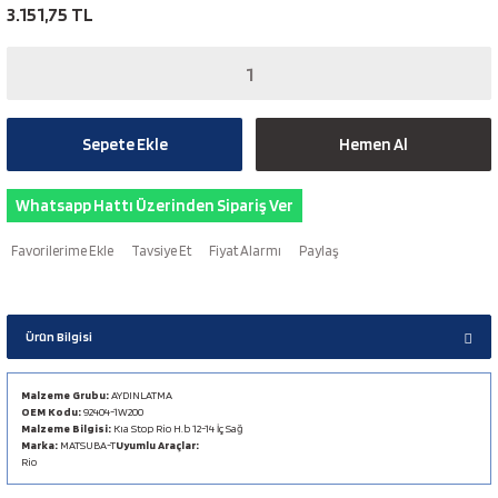
3.151,75 TL
Sepete Ekle
Hemen Al
Whatsapp Hattı Üzerinden Sipariş Ver
Tavsiye Et
Fiyat Alarmı
Paylaş
Ürün Bilgisi
Malzeme Grubu:
AYDINLATMA
OEM Kodu:
92404-1W200
Malzeme Bilgisi:
Kıa Stop Rio H.b 12-14 İç Sağ
Marka:
MATSUBA-T
Uyumlu Araçlar:
Rio