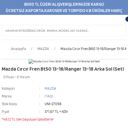
8000 TL ÜZERİ ALIŞVERİŞLERİNİZDE KARGO
ÜCRETSİZ.KAPORTA,KAROSER VE TORPİDO V.B ÜRÜNLER HARİÇ
Anasayfa
MAZDA
Mazda Cırcır Fren Bt50 13-18/Ranger 13-18 Ark
Mazda Cırcır Fren Bt50 13-18/Ranger 13-18 Arka Sol (Set)
0 Puan - 0 Yorum
Kategori
MAZDA
Marka
ITAQI
Stok Kodu
UNI-27098
Fiyat
371,67 TL + KDV
*48,12 TL den başlayan taksitlerle!