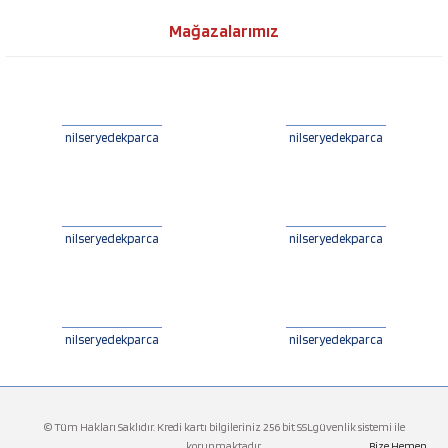
Mağazalarımız
nilseryedekparca
nilseryedekparca
nilseryedekparca
nilseryedekparca
nilseryedekparca
nilseryedekparca
© Tüm Hakları Saklıdır. Kredi kartı bilgileriniz 256 bit SSLgüvenlik sistemi ile
korunmaktadır.
Bize Hemen