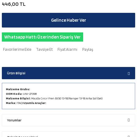
446,00 TL
Gelince Haber Ver
Whatsapp Hattı Üzerinden Sipariş Ver
Tavsiye Et
Fiyat Alarmı
Paylaş
Ürün Bilgisi
Malzeme Grubu:
OEM Kodu:
UNI-27098
Malzeme Bilgisi:
Mazda Cırcır Fren Bt50 13-18/Ranger 13-18 Arka Sol (Set)
Marka:
ITAQI
Uyumlu Araçlar:
Yorumlar