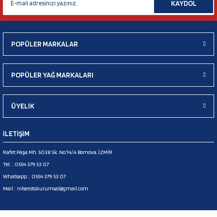
KAYDOL
POPÜLER MARKALAR
POPÜLER YAĞ MARKALARI
ÜYELİK
İLETİŞİM
Rafet Paşa Mh. 5038 Sk. No:14/A Bornova, İZMİR
Tel. :
0554 379 53 07
Whatsapp. :
0554 379 53 07
Mail :
nilserotokurumsal@gmail.com