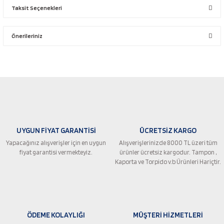
Taksit Seçenekleri
Bu ürüne ilk yorumu siz yapın!
Önerileriniz
Yorum Yaz
Bu ürünün fiyat bilgisi, resim, ürün açıklamalarında ve diğer konularda
yetersiz gördüğünüz noktaları öneri formunu kullanarak tarafımıza
iletebilirsiniz.
Görüş ve önerileriniz için teşekkür ederiz.
Ürün resmi kalitesiz, bozuk veya görüntülenemiyor.
UYGUN FİYAT GARANTİSİ
ÜCRETSİZ KARGO
Ürün açıklamasında eksik bilgiler bulunuyor.
Yapacağınız alışverişler için en uygun
Alışverişlerinizde 8000 TL üzeri tüm
Ürün bilgilerinde hatalar bulunuyor.
fiyat garantisi vermekteyiz.
ürünler ücretsiz kargodur. Tampon ,
Ürün fiyatı diğer sitelerden daha pahalı.
Kaporta ve Torpido v.b Ürünleri Hariçtir.
Bu ürüne benzer farklı alternatifler olmalı.
ÖDEME KOLAYLIĞI
MÜŞTERİ HİZMETLERİ