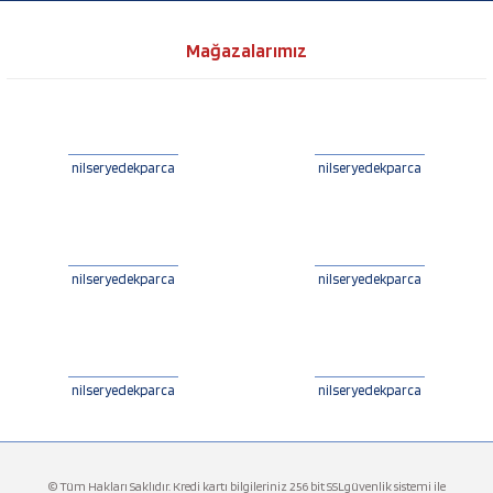
Mağazalarımız
nilseryedekparca
nilseryedekparca
nilseryedekparca
nilseryedekparca
nilseryedekparca
nilseryedekparca
© Tüm Hakları Saklıdır. Kredi kartı bilgileriniz 256 bit SSLgüvenlik sistemi ile