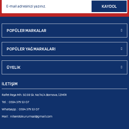
KAYDOL
POPÜLER MARKALAR
POPÜLER YAĞ MARKALARI
ÜYELİK
İLETİŞİM
Rafet Paşa Mh. 5038 Sk. No:14/A Bornova, İZMİR
Tel. :
0554 379 53 07
Whatsapp. :
0554 379 53 07
Mail :
nilserotokurumsal@gmail.com