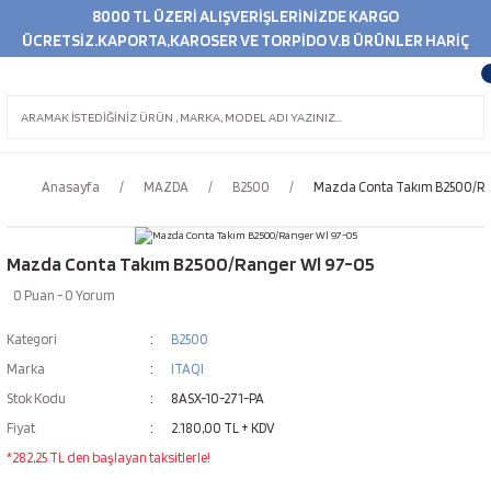
8000 TL ÜZERİ ALIŞVERİŞLERİNİZDE KARGO
ÜCRETSİZ.KAPORTA,KAROSER VE TORPİDO V.B ÜRÜNLER HARİÇ
Anasayfa
MAZDA
B2500
Mazda Conta Takım B2500/Ra
Mazda Conta Takım B2500/Ranger Wl 97-05
0 Puan - 0 Yorum
Kategori
B2500
Marka
ITAQI
Stok Kodu
8ASX-10-271-PA
Fiyat
2.180,00 TL + KDV
*282,25 TL den başlayan taksitlerle!