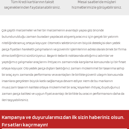
Tüm Kredi kartılarının taksit
Mesai saatleride müşteri
seçeneklerinden faydalanabilirsiniz.
hizmetlerimizle görüşebilirsiniz.
Gönder
Çok çeşitli malzemeler ve her bir malzemenin avantajlı yapısı göz önünde
bulundurulduğu zaman buradan yapılacak alışveriş aracınız için gerçek bir yatırım
niteliğinde sonuç ortaya koyuyor. Otomotiv sektörünün en büyük destekçisi olan yedek
parça fiyatları hareketli çalışmaların ve güvenilir işlemlerinin adresi olarak örnek bir firma
olma özelliğimizi sürdürüyoruz. Başarılı tedarik noktasında attığımız adımlar ve
yaptığımız çalışmalar araçlarını ihtiyacını zamanında karşılama konusunda iyi bir fırsat
ortaya koyuyor. Oto yedek parça dıştan baktığınız zaman mükemmel bir tasarıma sahip
bir araç aynı zamanda performansı ve avantajları ile birlikte güvenli ulaşım konusunda
insanlara gerçekten büyük katkı sağlamaya devam ediyor. Hem de bu markanın
muazzam tasarım kalitesi ortaya mükemmel bir araç koyarken ihtiyaç duyduğunuz
zaman parça kalitesi ve uygun fiyat avantajı ile birlikte bu aracın performansını daha da
ileri taşıyabilirsiniz.
Kampanya ve duyurularımızdan ilk sizin haberiniz olsun.
Fırsatları kaçırmayın!