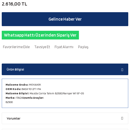
2.616,00 TL
Gelince Haber Ver
Whatsapp Hattı Üzerinden Sipariş Ver
Tavsiye Et
Fiyat Alarmı
Paylaş
Ürün Bilgisi
Malzeme Grubu:
MEKANİK
OEM Kodu:
8ASX-10-271-PA
Malzeme Bilgisi:
Mazda Conta Takım B2500/Ranger Wl 97-05
Marka:
ITAQI
Uyumlu Araçlar:
B2500
Yorumlar