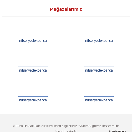
Mağazalarımız
nilseryedekparca
nilseryedekparca
nilseryedekparca
nilseryedekparca
nilseryedekparca
nilseryedekparca
© Tüm Hakları Saklıdır. Kredi kartı bilgileriniz 256 bit SSLgüvenlik sistemi ile
korunmaktadır.
Bize Hemen