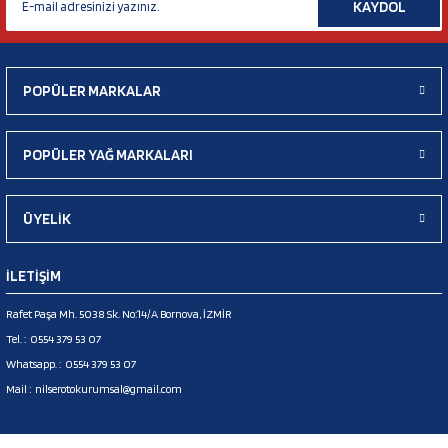
KAYDOL
POPÜLER MARKALAR
POPÜLER YAĞ MARKALARI
ÜYELİK
İLETİŞİM
Rafet Paşa Mh. 5038 Sk. No:14/A Bornova, İZMİR
Tel. :
0554 379 53 07
Whatsapp. :
0554 379 53 07
Mail :
nilserotokurumsal@gmail.com