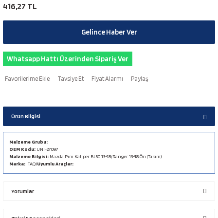
416,27 TL
Gelince Haber Ver
Whatsapp Hattı Üzerinden Sipariş Ver
Tavsiye Et
Fiyat Alarmı
Paylaş
Ürün Bilgisi
Malzeme Grubu:
OEM Kodu:
UNI-27097
Malzeme Bilgisi:
Mazda Pim Kaliper Bt50 13-18/Ranger 13-18 Ön (Takım)
Marka:
ITAQI
Uyumlu Araçlar:
Yorumlar