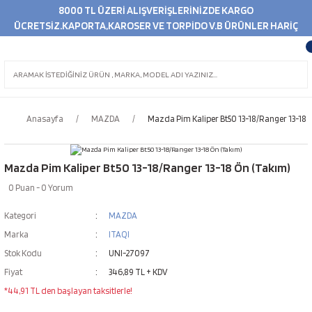
8000 TL ÜZERİ ALIŞVERİŞLERİNİZDE KARGO
ÜCRETSİZ.KAPORTA,KAROSER VE TORPİDO V.B ÜRÜNLER HARİÇ
Anasayfa
MAZDA
Mazda Pim Kaliper Bt50 13-18/Ranger 13-18 
Mazda Pim Kaliper Bt50 13-18/Ranger 13-18 Ön (Takım)
0 Puan - 0 Yorum
Kategori
MAZDA
Marka
ITAQI
Stok Kodu
UNI-27097
Fiyat
346,89 TL + KDV
*44,91 TL den başlayan taksitlerle!