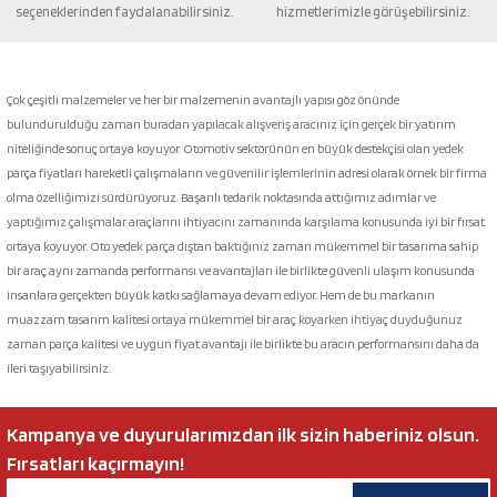
seçeneklerinden faydalanabilirsiniz.
hizmetlerimizle görüşebilirsiniz.
Gönder
Çok çeşitli malzemeler ve her bir malzemenin avantajlı yapısı göz önünde
bulundurulduğu zaman buradan yapılacak alışveriş aracınız için gerçek bir yatırım
niteliğinde sonuç ortaya koyuyor. Otomotiv sektörünün en büyük destekçisi olan yedek
parça fiyatları hareketli çalışmaların ve güvenilir işlemlerinin adresi olarak örnek bir firma
olma özelliğimizi sürdürüyoruz. Başarılı tedarik noktasında attığımız adımlar ve
yaptığımız çalışmalar araçlarını ihtiyacını zamanında karşılama konusunda iyi bir fırsat
ortaya koyuyor. Oto yedek parça dıştan baktığınız zaman mükemmel bir tasarıma sahip
bir araç aynı zamanda performansı ve avantajları ile birlikte güvenli ulaşım konusunda
insanlara gerçekten büyük katkı sağlamaya devam ediyor. Hem de bu markanın
muazzam tasarım kalitesi ortaya mükemmel bir araç koyarken ihtiyaç duyduğunuz
zaman parça kalitesi ve uygun fiyat avantajı ile birlikte bu aracın performansını daha da
ileri taşıyabilirsiniz.
Kampanya ve duyurularımızdan ilk sizin haberiniz olsun.
Fırsatları kaçırmayın!