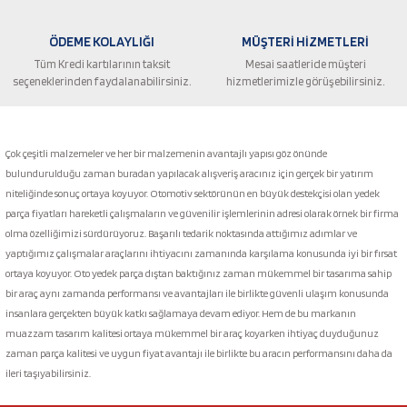
ÖDEME KOLAYLIĞI
MÜŞTERİ HİZMETLERİ
Tüm Kredi kartılarının taksit
Mesai saatleride müşteri
seçeneklerinden faydalanabilirsiniz.
hizmetlerimizle görüşebilirsiniz.
Gönder
Çok çeşitli malzemeler ve her bir malzemenin avantajlı yapısı göz önünde
bulundurulduğu zaman buradan yapılacak alışveriş aracınız için gerçek bir yatırım
niteliğinde sonuç ortaya koyuyor. Otomotiv sektörünün en büyük destekçisi olan yedek
parça fiyatları hareketli çalışmaların ve güvenilir işlemlerinin adresi olarak örnek bir firma
olma özelliğimizi sürdürüyoruz. Başarılı tedarik noktasında attığımız adımlar ve
yaptığımız çalışmalar araçlarını ihtiyacını zamanında karşılama konusunda iyi bir fırsat
ortaya koyuyor. Oto yedek parça dıştan baktığınız zaman mükemmel bir tasarıma sahip
bir araç aynı zamanda performansı ve avantajları ile birlikte güvenli ulaşım konusunda
insanlara gerçekten büyük katkı sağlamaya devam ediyor. Hem de bu markanın
muazzam tasarım kalitesi ortaya mükemmel bir araç koyarken ihtiyaç duyduğunuz
zaman parça kalitesi ve uygun fiyat avantajı ile birlikte bu aracın performansını daha da
ileri taşıyabilirsiniz.