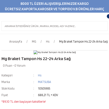
8000 TL ÜZERİ ALIŞVERİŞLERİNİZDE KARGO
ÜCRETSİZ.KAPORTA,KAROSER VE TORPİDO V.B ÜRÜNLER HARİÇ
Anasayfa
MG
Hs
Mg Braket Tampon Hs 22-24 Arka Sağ
Mg Braket Tampon Hs 22-24 Arka Sağ
0 Puan - 0 Yorum
Kategori
Hs
Marka
MATSUBA
Stok Kodu
10505985
Fiyat
688,21 TL + KDV
*89,10 TL den başlayan taksitlerle!