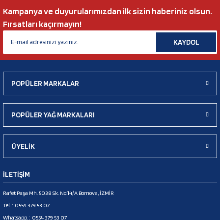
Kampanya ve duyurularımızdan ilk sizin haberiniz olsun.
Fırsatları kaçırmayın!
KAYDOL
POPÜLER MARKALAR
POPÜLER YAĞ MARKALARI
ÜYELİK
İLETİŞİM
Rafet Paşa Mh. 5038 Sk. No:14/A Bornova, İZMİR
Tel. :
0554 379 53 07
Whatsapp. :
0554 379 53 07