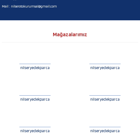
Mail :
nilserotokurumsal@gmail.com
Mağazalarımız
nilseryedekparca
nilseryedekparca
nilseryedekparca
nilseryedekparca
nilseryedekparca
nilseryedekparca