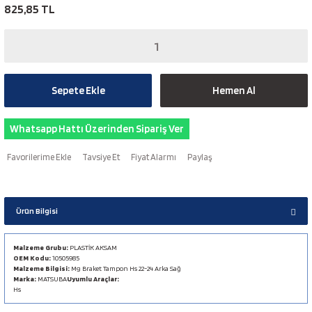
825,85 TL
Sepete Ekle
Hemen Al
Whatsapp Hattı Üzerinden Sipariş Ver
Tavsiye Et
Fiyat Alarmı
Paylaş
Ürün Bilgisi
Malzeme Grubu:
PLASTİK AKSAM
OEM Kodu:
10505985
Malzeme Bilgisi:
Mg Braket Tampon Hs 22-24 Arka Sağ
Marka:
MATSUBA
Uyumlu Araçlar:
Hs