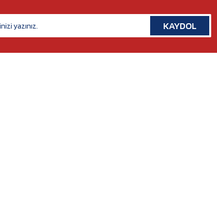
KAYDOL
İLETİŞİM
Rafet Paşa Mh. 5038 Sk. No:14/A Bornova, İZMİR
Tel. :
0554 379 53 07
Whatsapp. :
0554 379 53 07
Mail :
nilserotokurumsal@gmail.com