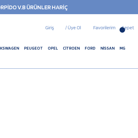
RPİDO V.B ÜRÜNLER HARİÇ
Giriş
/ Üye Ol
Favorilerim
Sepet
LKSWAGEN
PEUGEOT
OPEL
CİTROEN
FORD
NİSSAN
MG