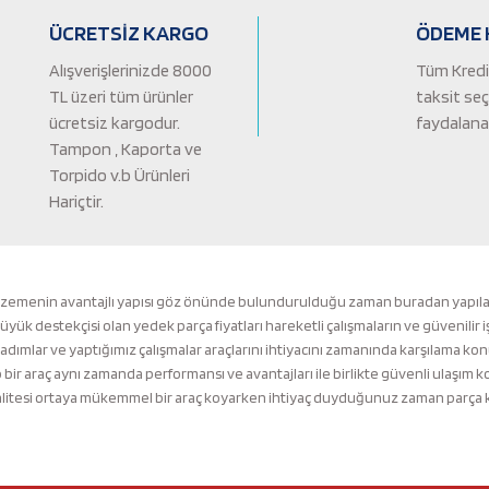
ÜCRETSİZ KARGO
ÖDEME 
Alışverişlerinizde 8000
Tüm Kredi 
TL üzeri tüm ürünler
taksit se
ücretsiz kargodur.
faydalanab
Tampon , Kaporta ve
Torpido v.b Ürünleri
Hariçtir.
Gönder
lzemenin avantajlı yapısı göz önünde bulundurulduğu zaman buradan yapılacak 
k destekçisi olan yedek parça fiyatları hareketli çalışmaların ve güvenilir i
 adımlar ve yaptığımız çalışmalar araçlarını ihtiyacını zamanında karşılama ko
ir araç aynı zamanda performansı ve avantajları ile birlikte güvenli ulaşı
tesi ortaya mükemmel bir araç koyarken ihtiyaç duyduğunuz zaman parça kalit