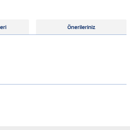
eri
Önerileriniz
.