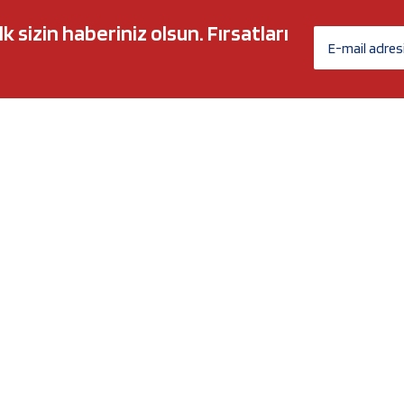
sizin haberiniz olsun. Fırsatları
AĞ MARKALARI
ÜYELİK
c 5w30
Biz Kimiz?
l-Tech
İletişim Formu
anium
İletişim Bilgileri
Nergy
Yeni Üyelik
Üye Girişi
Şifremi Unuttum
xtreme
Havale Bildirim Formu