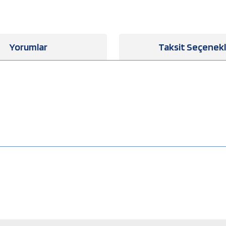
Yorumlar
Taksit Seçenekl
a yetersiz gördüğünüz noktaları öneri formunu kullanarak tarafımıza iletebilirsiniz
Bu ürüne ilk yorumu siz yapın!
Yorum Yaz