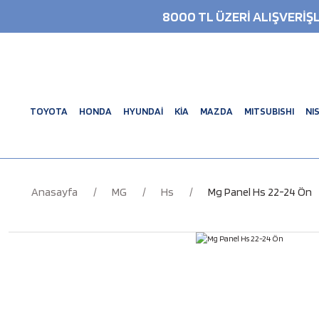
8000 TL ÜZERİ ALIŞVERİ
TOYOTA
HONDA
HYUNDAİ
KİA
MAZDA
MITSUBISHI
NI
Anasayfa
MG
Hs
Mg Panel Hs 22-24 Ön