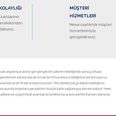
KOLAYLIĞI
MÜŞTERİ
HİZMETLERİ
kartılarının
çeneklerinden
Mesai saatleride müşteri
ilirsiniz.
hizmetlerimizle
görüşebilirsiniz.
alışveriş aracınız için gerçek bir yatırım niteliğinde sonuç ortaya
şlemlerinin adresi olarak örnek bir firma olma özelliğimizi sürdürüyoruz.
nusunda iyi bir fırsat ortaya koyuyor. Oto yedek parça dıştan baktığınız
m konusunda insanlara gerçekten büyük katkı sağlamaya devam ediyor. Hem
esi ve uygun fiyat avantajı ile birlikte bu aracın performansını daha da