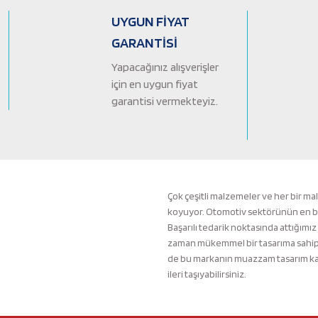
Ürün bilgilerinde hatalar bulunuyor.
UYGUN FİYAT
Ürün fiyatı diğer sitelerden daha pahalı.
GARANTİSİ
Bu ürüne benzer farklı alternatifler olmalı.
Yapacağınız alışverişler
için en uygun fiyat
garantisi vermekteyiz.
Çok çeşitli malzemeler ve her bir ma
koyuyor. Otomotiv sektörünün en büyü
Başarılı tedarik noktasında attığımız
zaman mükemmel bir tasarıma sahip b
de bu markanın muazzam tasarım kali
ileri taşıyabilirsiniz.