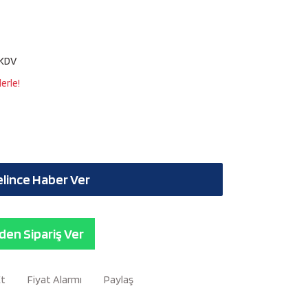
 KDV
erle!
lince Haber Ver
en Sipariş Ver
Et
Fiyat Alarmı
Paylaş