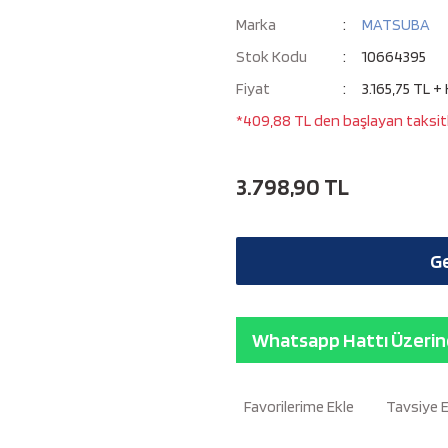
Marka
MATSUBA
Stok Kodu
10664395
Fiyat
3.165,75 TL +
*409,88 TL den başlayan taksitl
3.798,90 TL
Ge
Whatsapp Hattı Üzerind
Tavsiye 