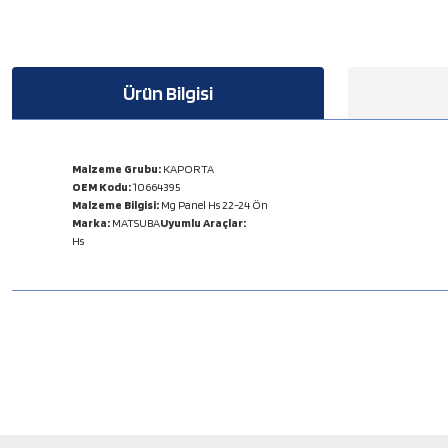
Ürün Bilgisi
Malzeme Grubu:
KAPORTA
OEM Kodu:
10664395
Malzeme Bilgisi:
Mg Panel Hs 22-24 Ön
Marka:
MATSUBA
Uyumlu Araçlar:
Hs
Bu ürünün fiyat bilgisi, resim, ürün açıklamalarında ve diğer konulard
Görüş ve önerileriniz için teşekkür ederiz.
Ürün resmi kalitesiz, bozuk veya görüntülenemiyor.
Ürün açıklamasında eksik bilgiler bulunuyor.