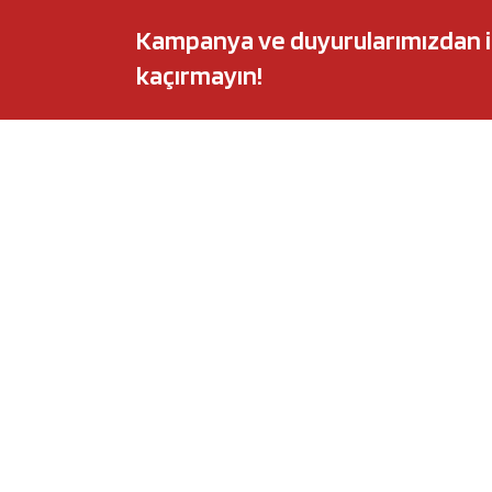
Kampanya ve duyurularımızdan ilk 
kaçırmayın!
POPÜLER MARKALAR
POPÜLER Y
Audi
Castrol Magnate
BMW
Elf Evolution Ful
Citroën
Castrol Edge Tit
Fiat
Motul 8100 Eco-
Ford
Elf Sporti TXI
Honda
Eneos Sustina
Hyundai
Uberlub Excell E