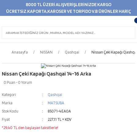
8000 TL ÜZERİ ALIŞVERİŞLERİNİZDE KARGO
ÜCRETSİZ.KAPORTA,KAROSER VE TORPİDO V.B ÜRÜNLER HARİÇ
Anasayfa
NİSSAN
Qashqai
Nissan Çeki Kapağı Qashqai
Nissan Çeki Kapağı Qashqai 14-16 Arka
0 Puan - 0 Yorum
Kategori
Qashqai
Marka
MATSUBA
Stok Kodu
85071-4EA0A
Fiyat
227,11 TL + KDV
*29,40 TL den başlayan taksitlerle!