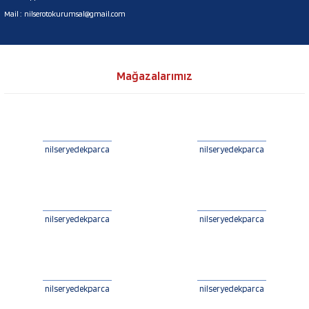
Mail :
nilserotokurumsal@gmail.com
Mağazalarımız
nilseryedekparca
nilseryedekparca
nilseryedekparca
nilseryedekparca
nilseryedekparca
nilseryedekparca