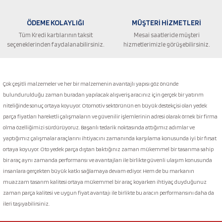
ÖDEME KOLAYLIĞI
MÜŞTERİ HİZMETLERİ
Tüm Kredi kartılarının taksit
Mesai saatleride müşteri
seçeneklerinden faydalanabilirsiniz.
hizmetlerimizle görüşebilirsiniz.
Gönder
Çok çeşitli malzemeler ve her bir malzemenin avantajlı yapısı göz önünde
bulundurulduğu zaman buradan yapılacak alışveriş aracınız için gerçek bir yatırım
niteliğinde sonuç ortaya koyuyor. Otomotiv sektörünün en büyük destekçisi olan yedek
parça fiyatları hareketli çalışmaların ve güvenilir işlemlerinin adresi olarak örnek bir firma
olma özelliğimizi sürdürüyoruz. Başarılı tedarik noktasında attığımız adımlar ve
yaptığımız çalışmalar araçlarını ihtiyacını zamanında karşılama konusunda iyi bir fırsat
ortaya koyuyor. Oto yedek parça dıştan baktığınız zaman mükemmel bir tasarıma sahip
bir araç aynı zamanda performansı ve avantajları ile birlikte güvenli ulaşım konusunda
insanlara gerçekten büyük katkı sağlamaya devam ediyor. Hem de bu markanın
muazzam tasarım kalitesi ortaya mükemmel bir araç koyarken ihtiyaç duyduğunuz
zaman parça kalitesi ve uygun fiyat avantajı ile birlikte bu aracın performansını daha da
ileri taşıyabilirsiniz.