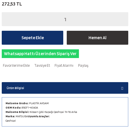
272,53 TL
Sepete Ekle
Hemen Al
Whatsapp Hattı Üzerinden Sipariş Ver
Tavsiye Et
Fiyat Alarmı
Paylaş
Ürün Bilgisi
Malzeme Grubu:
PLASTİK AKSAM
OEM Kodu:
85071-4EA0A
Malzeme Bilgisi:
Nissan Çeki Kapağı Qashqai 14-16 Arka
Marka:
MATSUBA
Uyumlu Araçlar:
Qashqai