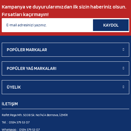
Kampanya ve duyurularımızdan ilk sizin haberiniz olsun.
Fırsatları kaçırmayın!
KAYDOL
POPÜLER MARKALAR
POPÜLER YAĞ MARKALARI
ÜYELİK
İLETİŞİM
Rafet Paşa Mh. 5038 Sk. No:14/A Bornova, İZMİR
Tel. :
0554 379 53 07
Whatsapp. :
0554 379 53 07