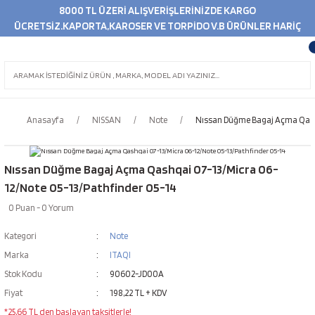
8000 TL ÜZERİ ALIŞVERİŞLERİNİZDE KARGO
ÜCRETSİZ.KAPORTA,KAROSER VE TORPİDO V.B ÜRÜNLER HARİÇ
Anasayfa
NISSAN
Note
Nıssan Düğme Bagaj Açma Qashq
Nıssan Düğme Bagaj Açma Qashqai 07-13/Micra 06-
12/Note 05-13/Pathfinder 05-14
0 Puan - 0 Yorum
Kategori
Note
Marka
ITAQI
Stok Kodu
90602-JD00A
Fiyat
198,22 TL + KDV
*25,66 TL den başlayan taksitlerle!