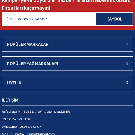
Fırsatları kaçırmayın!
KAYDOL
POPÜLER MARKALAR
POPÜLER YAĞ MARKALARI
ÜYELİK
İLETİŞİM
Rafet Paşa Mh. 5038 Sk. No:14/A Bornova, İZMİR
Tel. :
0554 379 53 07
Whatsapp. :
0554 379 53 07
Mail :
nilserotokurumsal@gmail.com