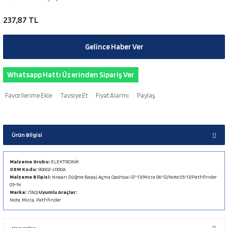
237,87 TL
Gelince Haber Ver
Whatsapp Hattı Üzerinden Sipariş Ver
Tavsiye Et
Fiyat Alarmı
Paylaş
Ürün Bilgisi
Malzeme Grubu:
ELEKTRONİK
OEM Kodu:
90602-JD00A
Malzeme Bilgisi:
Nıssan Düğme Bagaj Açma Qashqai 07-13/Micra 06-12/Note 05-13/Pathfinder
05-14
Marka:
ITAQI
Uyumlu Araçlar:
Note, Micra, Pathfinder