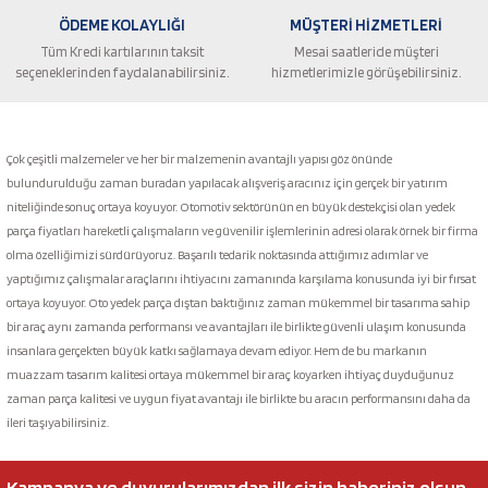
ÖDEME KOLAYLIĞI
MÜŞTERİ HİZMETLERİ
Tüm Kredi kartılarının taksit
Mesai saatleride müşteri
seçeneklerinden faydalanabilirsiniz.
hizmetlerimizle görüşebilirsiniz.
Gönder
Çok çeşitli malzemeler ve her bir malzemenin avantajlı yapısı göz önünde
bulundurulduğu zaman buradan yapılacak alışveriş aracınız için gerçek bir yatırım
niteliğinde sonuç ortaya koyuyor. Otomotiv sektörünün en büyük destekçisi olan yedek
parça fiyatları hareketli çalışmaların ve güvenilir işlemlerinin adresi olarak örnek bir firma
olma özelliğimizi sürdürüyoruz. Başarılı tedarik noktasında attığımız adımlar ve
yaptığımız çalışmalar araçlarını ihtiyacını zamanında karşılama konusunda iyi bir fırsat
ortaya koyuyor. Oto yedek parça dıştan baktığınız zaman mükemmel bir tasarıma sahip
bir araç aynı zamanda performansı ve avantajları ile birlikte güvenli ulaşım konusunda
insanlara gerçekten büyük katkı sağlamaya devam ediyor. Hem de bu markanın
muazzam tasarım kalitesi ortaya mükemmel bir araç koyarken ihtiyaç duyduğunuz
zaman parça kalitesi ve uygun fiyat avantajı ile birlikte bu aracın performansını daha da
ileri taşıyabilirsiniz.
Kampanya ve duyurularımızdan ilk sizin haberiniz olsun.