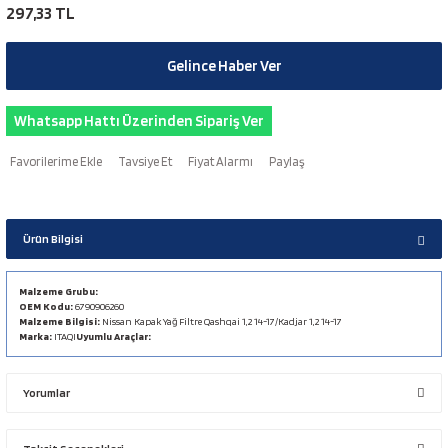
297,33 TL
Gelince Haber Ver
Whatsapp Hattı Üzerinden Sipariş Ver
Tavsiye Et
Fiyat Alarmı
Paylaş
Ürün Bilgisi
Malzeme Grubu:
OEM Kodu:
6790906260
Malzeme Bilgisi:
Nissan Kapak Yağ Filtre Qashqai 1,2 14-17/Kadjar 1,2 14-17
Marka:
ITAQI
Uyumlu Araçlar:
Yorumlar