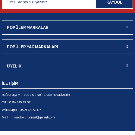
KAYDOL
POPÜLER MARKALAR
POPÜLER YAĞ MARKALARI
ÜYELİK
İLETİŞİM
Rafet Paşa Mh. 5038 Sk. No:14/A Bornova, İZMİR
Tel. :
0554 379 53 07
Whatsapp. :
0554 379 53 07
Mail :
nilserotokurumsal@gmail.com