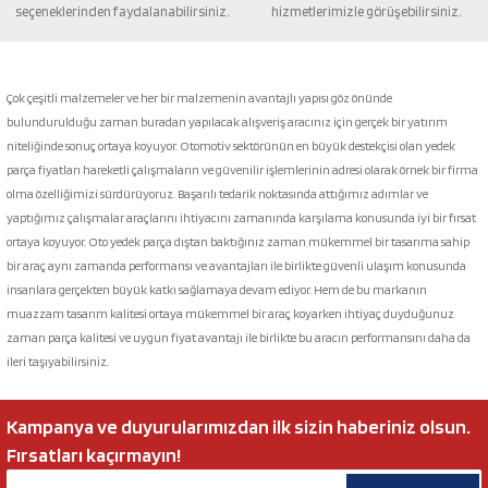
seçeneklerinden faydalanabilirsiniz.
hizmetlerimizle görüşebilirsiniz.
Gönder
Çok çeşitli malzemeler ve her bir malzemenin avantajlı yapısı göz önünde
bulundurulduğu zaman buradan yapılacak alışveriş aracınız için gerçek bir yatırım
niteliğinde sonuç ortaya koyuyor. Otomotiv sektörünün en büyük destekçisi olan yedek
parça fiyatları hareketli çalışmaların ve güvenilir işlemlerinin adresi olarak örnek bir firma
olma özelliğimizi sürdürüyoruz. Başarılı tedarik noktasında attığımız adımlar ve
yaptığımız çalışmalar araçlarını ihtiyacını zamanında karşılama konusunda iyi bir fırsat
ortaya koyuyor. Oto yedek parça dıştan baktığınız zaman mükemmel bir tasarıma sahip
bir araç aynı zamanda performansı ve avantajları ile birlikte güvenli ulaşım konusunda
insanlara gerçekten büyük katkı sağlamaya devam ediyor. Hem de bu markanın
muazzam tasarım kalitesi ortaya mükemmel bir araç koyarken ihtiyaç duyduğunuz
zaman parça kalitesi ve uygun fiyat avantajı ile birlikte bu aracın performansını daha da
ileri taşıyabilirsiniz.
Kampanya ve duyurularımızdan ilk sizin haberiniz olsun.
Fırsatları kaçırmayın!