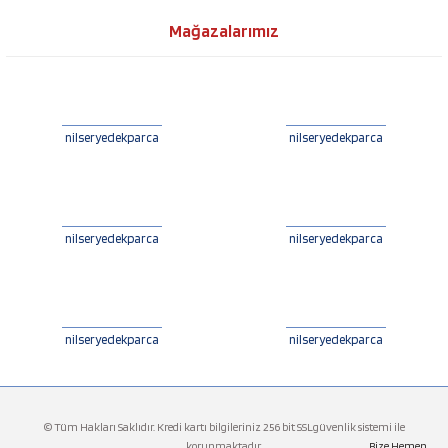
Mağazalarımız
nilseryedekparca
nilseryedekparca
nilseryedekparca
nilseryedekparca
nilseryedekparca
nilseryedekparca
© Tüm Hakları Saklıdır. Kredi kartı bilgileriniz 256 bit SSLgüvenlik sistemi ile
korunmaktadır.
Bize Hemen