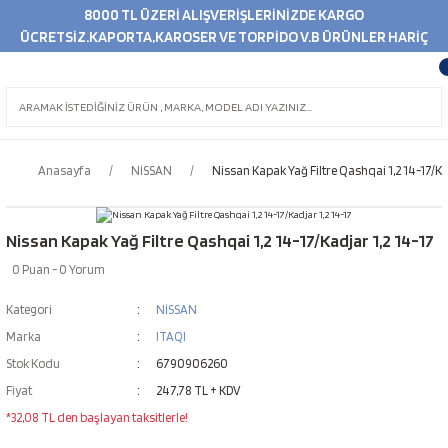
8000 TL ÜZERİ ALIŞVERİŞLERİNİZDE KARGO
ÜCRETSİZ.KAPORTA,KAROSER VE TORPİDO V.B ÜRÜNLER HARİÇ
Anasayfa
NİSSAN
Nissan Kapak Yağ Filtre Qashqai 1,2 14-17/Ka
Nissan Kapak Yağ Filtre Qashqai 1,2 14-17/Kadjar 1,2 14-17
0 Puan - 0 Yorum
Kategori
NİSSAN
Marka
ITAQI
Stok Kodu
6790906260
Fiyat
247,78 TL + KDV
*32,08 TL den başlayan taksitlerle!