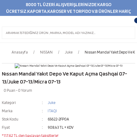
8000 TL ÜZERİ ALIŞVERİŞLERİNİZDE KARGO
ÜCRETSİZ.KAPORTA,KAROSER VE TORPİDO V.B ÜRÜNLER HARİÇ
Anasayfa
NİSSAN
Juke
Nıssan Mandal Yakıt Depo Ve Ka
Nıssan Mandal Yakıt Depo Ve Kaput Açma Qashqai 07-
13/Juke 07-13/Micra 07-13
0 Puan - 0 Yorum
Kategori
Juke
Marka
ITAQI
Stok Kodu
65622-2FP0A
Fiyat
908,43 TL + KDV
*117,62 TL den başlayan taksitlerle!