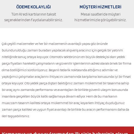
ÖDEME KOLAYLIĞI
MÜŞTERİ HİZMETLERİ
Tüm Kredi kartılarının taksit
Mesai saatleride müşteri
seçeneklerinden faydalanabilirsiniz.
hizmetlerimizle görüşebilirsiniz.
Gönder
Çok çeşitli malzemeler ve her bir malzemenin avantajlı yapısı göz önünde
bulundurulduğu zaman buradan yapılacak alışveriş aracınız için gerçek bir yatırım
niteliğinde sonuç ortaya koyuyor. Otomotiv sektörünün en büyük destekçisi olan yedek
parça fiyatları hareketli çalışmaların ve güvenilir işlemlerinin adresi olarak örnek bir firma
olma özelliğimizi sürdürüyoruz. Başarılı tedarik noktasında attığımız adımlar ve
yaptığımız çalışmalar araçlarını ihtiyacını zamanında karşılama konusunda iyi bir fırsat
ortaya koyuyor. Oto yedek parça dıştan baktığınız zaman mükemmel bir tasarıma sahip
bir araç aynı zamanda performansı ve avantajları ile birlikte güvenli ulaşım konusunda
insanlara gerçekten büyük katkı sağlamaya devam ediyor. Hem de bu markanın
muazzam tasarım kalitesi ortaya mükemmel bir araç koyarken ihtiyaç duyduğunuz
zaman parça kalitesi ve uygun fiyat avantajı ile birlikte bu aracın performansını daha da
ileri taşıyabilirsiniz.
Kampanya ve duyurularımızdan ilk sizin haberiniz olsun.