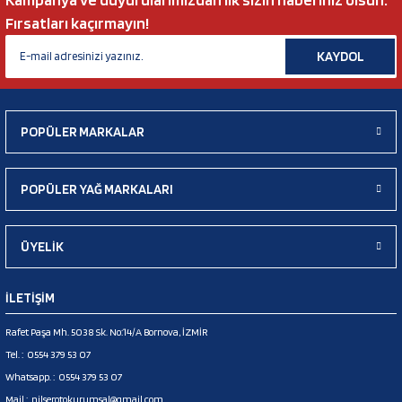
Fırsatları kaçırmayın!
KAYDOL
POPÜLER MARKALAR
POPÜLER YAĞ MARKALARI
ÜYELİK
İLETİŞİM
Rafet Paşa Mh. 5038 Sk. No:14/A Bornova, İZMİR
Tel. :
0554 379 53 07
Whatsapp. :
0554 379 53 07
Mail :
nilserotokurumsal@gmail.com