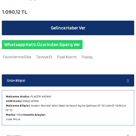
1.090,12 TL
Gelince Haber Ver
Whatsapp Hattı Üzerinden Sipariş Ver
Tavsiye Et
Fiyat Alarmı
Paylaş
Ürün Bilgisi
Malzeme Grubu:
PLASTİK AKSAM
OEM Kodu:
65622-2FP0A
Malzeme Bilgisi:
Nıssan Mandal Yakıt Depo Ve Kaput Açma Qashqai 07-13/Juke 07-13/Micra
07-13
Marka:
ITAQI
Uyumlu Araçlar:
Juke, Micra