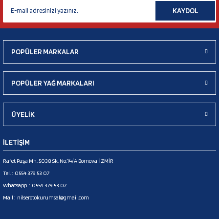
KAYDOL
POPÜLER MARKALAR
POPÜLER YAĞ MARKALARI
ÜYELİK
İLETİŞİM
Rafet Paşa Mh. 5038 Sk. No:14/A Bornova, İZMİR
Tel. :
0554 379 53 07
Whatsapp. :
0554 379 53 07
Mail :
nilserotokurumsal@gmail.com