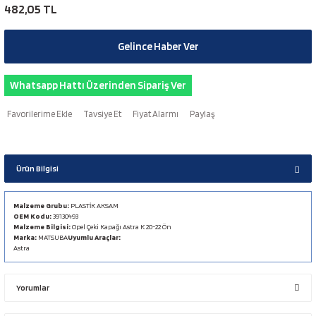
482,05 TL
Gelince Haber Ver
Whatsapp Hattı Üzerinden Sipariş Ver
Tavsiye Et
Fiyat Alarmı
Paylaş
Ürün Bilgisi
Malzeme Grubu:
PLASTİK AKSAM
OEM Kodu:
39130493
Malzeme Bilgisi:
Opel Çeki Kapağı Astra K 20-22 Ön
Marka:
MATSUBA
Uyumlu Araçlar:
Astra
Yorumlar