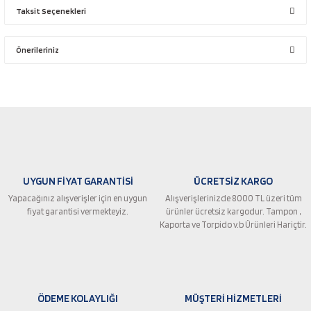
Taksit Seçenekleri
Bu ürüne ilk yorumu siz yapın!
Önerileriniz
Yorum Yaz
Bu ürünün fiyat bilgisi, resim, ürün açıklamalarında ve diğer konularda
yetersiz gördüğünüz noktaları öneri formunu kullanarak tarafımıza
iletebilirsiniz.
Görüş ve önerileriniz için teşekkür ederiz.
Ürün resmi kalitesiz, bozuk veya görüntülenemiyor.
UYGUN FİYAT GARANTİSİ
ÜCRETSİZ KARGO
Ürün açıklamasında eksik bilgiler bulunuyor.
Yapacağınız alışverişler için en uygun
Alışverişlerinizde 8000 TL üzeri tüm
Ürün bilgilerinde hatalar bulunuyor.
fiyat garantisi vermekteyiz.
ürünler ücretsiz kargodur. Tampon ,
Ürün fiyatı diğer sitelerden daha pahalı.
Kaporta ve Torpido v.b Ürünleri Hariçtir.
Bu ürüne benzer farklı alternatifler olmalı.
ÖDEME KOLAYLIĞI
MÜŞTERİ HİZMETLERİ