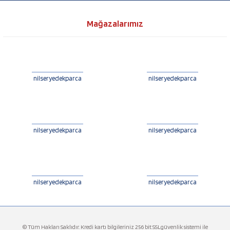
Mağazalarımız
nilseryedekparca
nilseryedekparca
nilseryedekparca
nilseryedekparca
nilseryedekparca
nilseryedekparca
© Tüm Hakları Saklıdır. Kredi kartı bilgileriniz 256 bit SSLgüvenlik sistemi ile