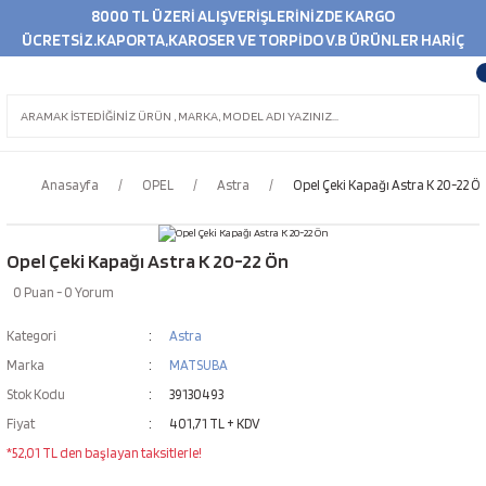
8000 TL ÜZERİ ALIŞVERİŞLERİNİZDE KARGO
ÜCRETSİZ.KAPORTA,KAROSER VE TORPİDO V.B ÜRÜNLER HARİÇ
Anasayfa
OPEL
Astra
Opel Çeki Kapağı Astra K 20-22 Ö
Opel Çeki Kapağı Astra K 20-22 Ön
0 Puan - 0 Yorum
Kategori
Astra
Marka
MATSUBA
Stok Kodu
39130493
Fiyat
401,71 TL + KDV
*52,01 TL den başlayan taksitlerle!