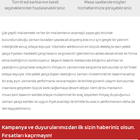
Tüm Kredi kartılarının taksit
Mesai saatleride müşteri
seçeneklerinden faydalanabilirsiniz.
hizmetlerimizle görüşebilirsiniz.
Gönder
Çok çeşitli malzemeler ve her bir malzemenin avantajlı yapısı göz önünde
bulundurulduğu zaman buradan yapılacak alışveriş aracınız için gerçek bir yatırım
niteliğinde sonuç ortaya koyuyor. Otomotiv sektörünün en büyük destekçisi olan yedek
parça fiyatları hareketli çalışmaların ve güvenilir işlemlerinin adresi olarak örnek bir firma
olma özelliğimizi sürdürüyoruz. Başarılı tedarik noktasında attığımız adımlar ve
yaptığımız çalışmalar araçlarını ihtiyacını zamanında karşılama konusunda iyi bir fırsat
ortaya koyuyor. Oto yedek parça dıştan baktığınız zaman mükemmel bir tasarıma sahip
bir araç aynı zamanda performansı ve avantajları ile birlikte güvenli ulaşım konusunda
insanlara gerçekten büyük katkı sağlamaya devam ediyor. Hem de bu markanın
muazzam tasarım kalitesi ortaya mükemmel bir araç koyarken ihtiyaç duyduğunuz
zaman parça kalitesi ve uygun fiyat avantajı ile birlikte bu aracın performansını daha da
ileri taşıyabilirsiniz.
Kampanya ve duyurularımızdan ilk sizin haberiniz olsun.
Fırsatları kaçırmayın!