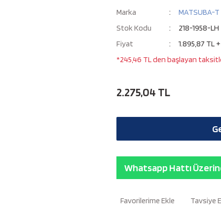
Marka
MATSUBA-T
Stok Kodu
218-1958-LH
Fiyat
1.895,87 TL 
*245,46 TL den başlayan taksitle
2.275,04 TL
Ge
Whatsapp Hattı Üzerind
Tavsiye 