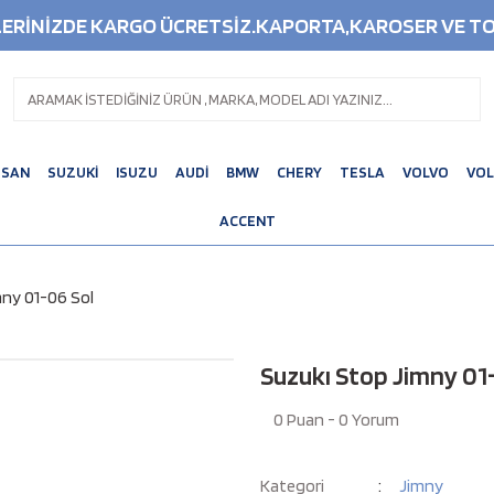
ŞLERİNİZDE KARGO ÜCRETSİZ.KAPORTA,KAROSER VE TO
SSAN
SUZUKİ
ISUZU
AUDİ
BMW
CHERY
TESLA
VOLVO
VO
ACCENT
mny 01-06 Sol
Suzukı Stop Jimny 01
0 Puan - 0 Yorum
Kategori
Jimny