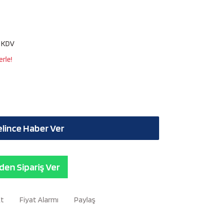
+ KDV
rle!
lince Haber Ver
en Sipariş Ver
Et
Fiyat Alarmı
Paylaş