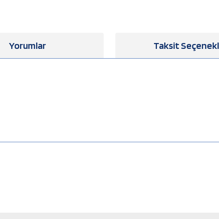
Yorumlar
Taksit Seçenekl
a yetersiz gördüğünüz noktaları öneri formunu kullanarak tarafımıza iletebilirsiniz
Bu ürüne ilk yorumu siz yapın!
Yorum Yaz