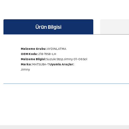
Ürün Bilgisi
Malzeme Grubu:
AYDINLATMA
OEM Kodu:
218-1958-LH
Malzeme Bilgisi:
Suzukı Stop Jimny 01-06 Sol
Marka:
MATSUBA-T
Uyumlu Araçlar:
Jimny
Bu ürünün fiyat bilgisi, resim, ürün açıklamalarında ve diğer konulard
Görüş ve önerileriniz için teşekkür ederiz.
Ürün resmi kalitesiz, bozuk veya görüntülenemiyor.
Ürün açıklamasında eksik bilgiler bulunuyor.