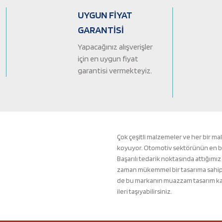
Ürün bilgilerinde hatalar bulunuyor.
UYGUN FİYAT
Ürün fiyatı diğer sitelerden daha pahalı.
GARANTİSİ
Bu ürüne benzer farklı alternatifler olmalı.
Yapacağınız alışverişler
için en uygun fiyat
garantisi vermekteyiz.
Çok çeşitli malzemeler ve her bir ma
koyuyor. Otomotiv sektörünün en büyü
Başarılı tedarik noktasında attığımız
zaman mükemmel bir tasarıma sahip b
de bu markanın muazzam tasarım kali
ileri taşıyabilirsiniz.