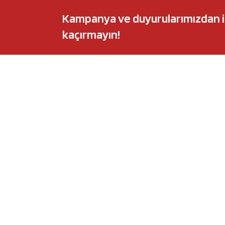
Kampanya ve duyurularımızdan ilk 
kaçırmayın!
POPÜLER MARKALAR
POPÜLER Y
Audi
Castrol Magnate
BMW
Elf Evolution Ful
Citroën
Castrol Edge Tit
Fiat
Motul 8100 Eco-
Ford
Elf Sporti TXI
Honda
Eneos Sustina
Hyundai
Uberlub Excell E