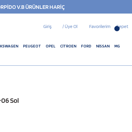
RPİDO V.B ÜRÜNLER HARİÇ
Giriş
/ Üye Ol
Favorilerim
Sepet
LKSWAGEN
PEUGEOT
OPEL
CİTROEN
FORD
NİSSAN
MG
-06 Sol