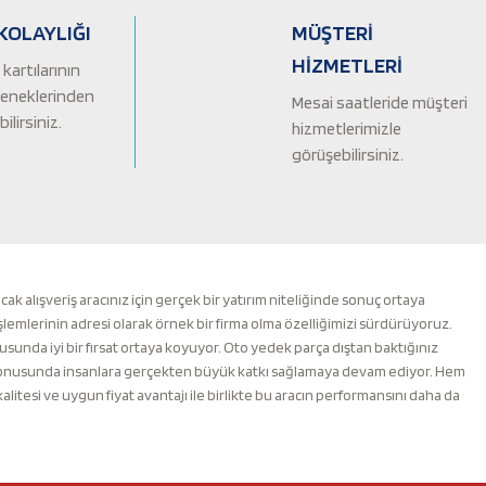
KOLAYLIĞI
MÜŞTERİ
HİZMETLERİ
kartılarının
çeneklerinden
Mesai saatleride müşteri
ilirsiniz.
hizmetlerimizle
görüşebilirsiniz.
alışveriş aracınız için gerçek bir yatırım niteliğinde sonuç ortaya
şlemlerinin adresi olarak örnek bir firma olma özelliğimizi sürdürüyoruz.
nusunda iyi bir fırsat ortaya koyuyor. Oto yedek parça dıştan baktığınız
m konusunda insanlara gerçekten büyük katkı sağlamaya devam ediyor. Hem
esi ve uygun fiyat avantajı ile birlikte bu aracın performansını daha da