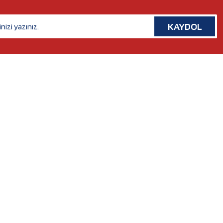
KAYDOL
İLETİŞİM
Rafet Paşa Mh. 5038 Sk. No:14/A Bornova, İZMİR
Tel. :
0554 379 53 07
Whatsapp. :
0554 379 53 07
Mail :
nilserotokurumsal@gmail.com