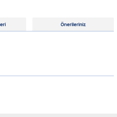
eri
Önerileriniz
.