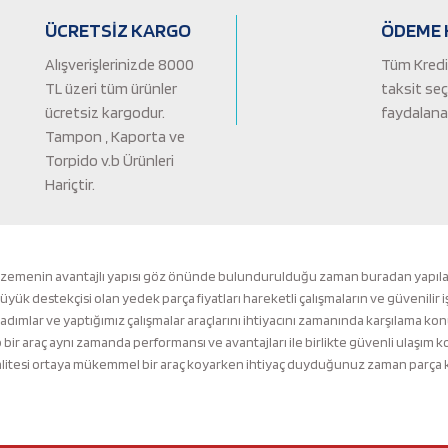
ÜCRETSİZ KARGO
ÖDEME 
Alışverişlerinizde 8000
Tüm Kredi 
TL üzeri tüm ürünler
taksit se
ücretsiz kargodur.
faydalanab
Tampon , Kaporta ve
Torpido v.b Ürünleri
Hariçtir.
Gönder
lzemenin avantajlı yapısı göz önünde bulundurulduğu zaman buradan yapılacak 
k destekçisi olan yedek parça fiyatları hareketli çalışmaların ve güvenilir i
 adımlar ve yaptığımız çalışmalar araçlarını ihtiyacını zamanında karşılama ko
ir araç aynı zamanda performansı ve avantajları ile birlikte güvenli ulaşı
tesi ortaya mükemmel bir araç koyarken ihtiyaç duyduğunuz zaman parça kalit