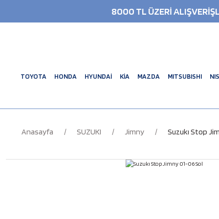
8000 TL ÜZERİ ALIŞVERİ
TOYOTA
HONDA
HYUNDAİ
KİA
MAZDA
MITSUBISHI
NI
Anasayfa
SUZUKI
Jimny
Suzukı Stop Ji