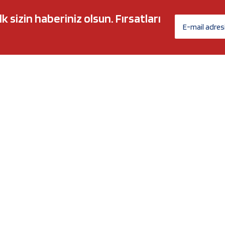
sizin haberiniz olsun. Fırsatları
AĞ MARKALARI
ÜYELİK
c 5w30
Biz Kimiz?
l-Tech
İletişim Formu
anium
İletişim Bilgileri
Nergy
Yeni Üyelik
Üye Girişi
Şifremi Unuttum
xtreme
Havale Bildirim Formu