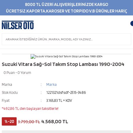
8000 TL ÜZERİ ALIŞVERİŞLERİNİZDE KARGO
ÜCRETSİZ.KAPORTA,KAROSER VE TORPİDO V.B ÜRÜNLER HARİÇ
Suzuki Vitara Sağ-Sol Takım Stop Lambası 1990-2004
0 Puan - 0 Yorum
Marka
Marka
Stok Kodu
1221321dsfsdf-2515-3486
Fiyat
3.165,83 TL + KDV
*492,86 TL den başlayan taksitlerle!
4.568,00 TL
%-20
3.799,00 TL