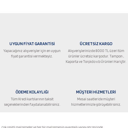
Bu ürünün fiyat bilgisi, resim, ürün açıklamalarında ve diğer konularda
yetersiz gördüğünüz noktaları öneri formunu kullanarak tarafımıza
iletebilirsiniz.
Görüş ve önerileriniz için teşekkür ederiz.
Ürün resmi kalitesiz, bozuk veya görüntülenemiyor.
UYGUN FİYAT GARANTİSİ
ÜCRETSİZ KARGO
Ürün açıklamasında eksik bilgiler bulunuyor.
Yapacağınız alışverişler için en uygun
Alışverişlerinizde 8000 TL üzeri tüm
Ürün bilgilerinde hatalar bulunuyor.
fiyat garantisi vermekteyiz.
ürünler ücretsiz kargodur. Tampon ,
Ürün fiyatı diğer sitelerden daha pahalı.
Kaporta ve Torpido v.b Ürünleri Hariçtir.
Bu ürüne benzer farklı alternatifler olmalı.
ÖDEME KOLAYLIĞI
MÜŞTERİ HİZMETLERİ
Tüm Kredi kartılarının taksit
Mesai saatleride müşteri
seçeneklerinden faydalanabilirsiniz.
hizmetlerimizle görüşebilirsiniz.
Gönder
Çok çeşitli malzemeler ve her bir malzemenin avantajlı yapısı göz önünde