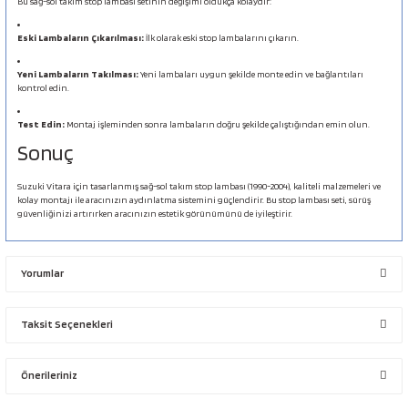
Bu sağ-sol takım stop lambası setinin değişimi oldukça kolaydır:
Eski Lambaların Çıkarılması:
İlk olarak eski stop lambalarını çıkarın.
Yeni Lambaların Takılması:
Yeni lambaları uygun şekilde monte edin ve bağlantıları
kontrol edin.
Test Edin:
Montaj işleminden sonra lambaların doğru şekilde çalıştığından emin olun.
Sonuç
Suzuki Vitara için tasarlanmış sağ-sol takım stop lambası (1990-2004), kaliteli malzemeleri ve
kolay montajı ile aracınızın aydınlatma sistemini güçlendirir. Bu stop lambası seti, sürüş
güvenliğinizi artırırken aracınızın estetik görünümünü de iyileştirir.
Yorumlar
Taksit Seçenekleri
Bu ürüne ilk yorumu siz yapın!
Önerileriniz
Yorum Yaz