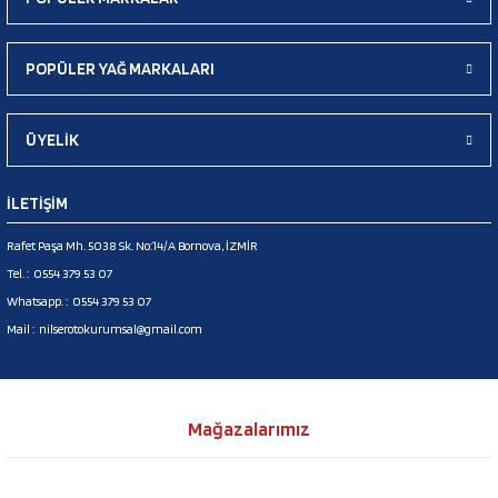
POPÜLER YAĞ MARKALARI
ÜYELİK
İLETİŞİM
Rafet Paşa Mh. 5038 Sk. No:14/A Bornova, İZMİR
Tel. :
0554 379 53 07
Whatsapp. :
0554 379 53 07
Mail :
nilserotokurumsal@gmail.com
Mağazalarımız