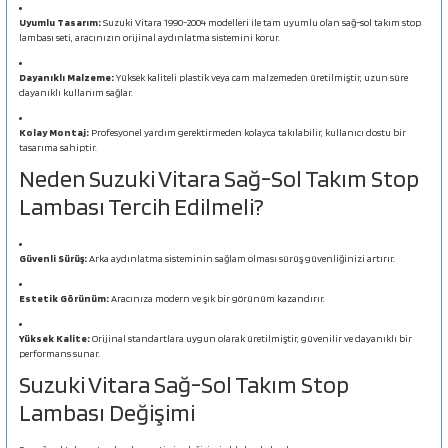
Uyumlu Tasarım:
Suzuki Vitara 1990-2004 modelleri ile tam uyumlu olan sağ-sol takım stop
lambası seti, aracınızın orijinal aydınlatma sistemini korur.
Dayanıklı Malzeme:
Yüksek kaliteli plastik veya cam malzemeden üretilmiştir, uzun süre
dayanıklı kullanım sağlar.
Kolay Montaj:
Profesyonel yardım gerektirmeden kolayca takılabilir, kullanıcı dostu bir
tasarıma sahiptir.
Neden Suzuki Vitara Sağ-Sol Takım Stop
Lambası Tercih Edilmeli?
Güvenli Sürüş:
Arka aydınlatma sisteminin sağlam olması sürüş güvenliğinizi artırır.
Estetik Görünüm:
Aracınıza modern ve şık bir görünüm kazandırır.
Yüksek Kalite:
Orijinal standartlara uygun olarak üretilmiştir, güvenilir ve dayanıklı bir
performans sunar.
Suzuki Vitara Sağ-Sol Takım Stop
Lambası Değişimi