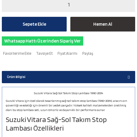
Sepete Ekle
Hemen Al
Whatsapp Hattı Üzerinden Sipariş Ver
Tavsiye Et
Fiyat Alarmı
Paylaş
Ürün Bilgisi
Suzuki Vitara Sağ-Sol Takım Stop Lambası 1990-2004
Suzuki Vitara için özel olarak tasarlanmış sağ-sol takım stop lambası (1990-2004), aracınızın
güvenliği ve estetiği için önemli bir yedek parçadır. Yüksek kaliteli malzemelerden üretilmiş
olan bu stop lambası seti, uzun ömürlü ve dayanıklı bir performans sunar.
Suzuki Vitara Sağ-Sol Takım Stop
Lambası Özellikleri