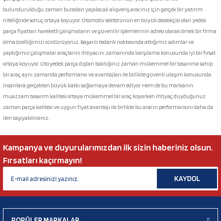
bulundurulduğu zaman buradan yapılacak alışveriş aracınız için gerçek bir yatırım
niteliğinde sonuç ortaya koyuyor. Otomotiv sektörünün en büyük destekçisi olan yedek
parça fiyatları hareketli çalışmaların ve güvenilir işlemlerinin adresi olarak örnek bir firma
olma özelliğimizi sürdürüyoruz. Başarılı tedarik noktasında attığımız adımlar ve
yaptığımız çalışmalar araçlarını ihtiyacını zamanında karşılama konusunda iyi bir fırsat
ortaya koyuyor. Oto yedek parça dıştan baktığınız zaman mükemmel bir tasarıma sahip
bir araç aynı zamanda performansı ve avantajları ile birlikte güvenli ulaşım konusunda
insanlara gerçekten büyük katkı sağlamaya devam ediyor. Hem de bu markanın
muazzam tasarım kalitesi ortaya mükemmel bir araç koyarken ihtiyaç duyduğunuz
zaman parça kalitesi ve uygun fiyat avantajı ile birlikte bu aracın performansını daha da
ileri taşıyabilirsiniz.
Kampanya ve duyurularımızdan ilk sizin haberiniz olsun.
Fırsatları kaçırmayın!
KAYDOL
POPÜLER MARKALAR