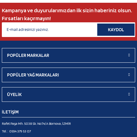
Kampanya ve duyurularımızdan ilk sizin haberiniz olsun.
Fırsatları kaçırmayın!
KAYDOL
POPÜLER MARKALAR
POPÜLER YAĞ MARKALARI
ÜYELİK
İLETİŞİM
Rafet Paşa Mh. 5038 Sk. No:14/A Bornova, İZMİR
Tel. :
0554 379 53 07