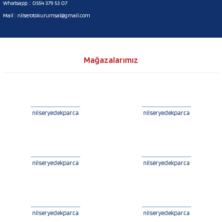
Whatsapp. :
0554 379 53 07
Mail :
nilserotokurumsal@gmail.com
Mağazalarımız
nilseryedekparca
nilseryedekparca
nilseryedekparca
nilseryedekparca
nilseryedekparca
nilseryedekparca