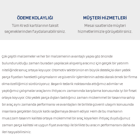
ÖDEME KOLAYLIĞI
MÜŞTERİ HİZMETLERİ
Tüm Kredi kartılarının taksit
Mesai saatleride müşteri
seçeneklerinden faydalanabilirsiniz.
hizmetlerimizle görüşebilirsiniz.
Gönder
Çok çeşitli malzemeler ve her bir malzemenin avantajlı yapısı göz önünde
bulundurulduğu zaman buradan yapılacak alışveriş aracınız için gerçek bir yatırım
niteliğinde sonuç ortaya koyuyor. Otomotiv sektörünün en büyük destekçisi olan yedek
parça fiyatları hareketli çalışmaların ve güvenilir işlemlerinin adresi olarak örnek bir firma
olma özelliğimizi sürdürüyoruz. Başarılı tedarik noktasında attığımız adımlar ve
yaptığımız çalışmalar araçlarını ihtiyacını zamanında karşılama konusunda iyi bir fırsat
ortaya koyuyor. Oto yedek parça dıştan baktığınız zaman mükemmel bir tasarıma sahip
bir araç aynı zamanda performansı ve avantajları ile birlikte güvenli ulaşım konusunda
insanlara gerçekten büyük katkı sağlamaya devam ediyor. Hem de bu markanın
muazzam tasarım kalitesi ortaya mükemmel bir araç koyarken ihtiyaç duyduğunuz
zaman parça kalitesi ve uygun fiyat avantajı ile birlikte bu aracın performansını daha da
ileri taşıyabilirsiniz.