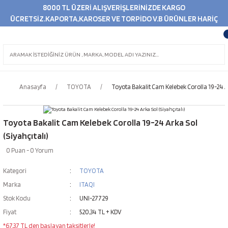
8000 TL ÜZERİ ALIŞVERİŞLERİNİZDE KARGO
ÜCRETSİZ.KAPORTA,KAROSER VE TORPİDO V.B ÜRÜNLER HARİÇ
Anasayfa
TOYOTA
Toyota Bakalit Cam Kelebek Corolla 19-24 Ar
Toyota Bakalit Cam Kelebek Corolla 19-24 Arka Sol
(Siyahçıtalı)
0 Puan - 0 Yorum
Kategori
TOYOTA
Marka
ITAQI
Stok Kodu
UNI-27729
Fiyat
520,34 TL + KDV
*67,37 TL den başlayan taksitlerle!