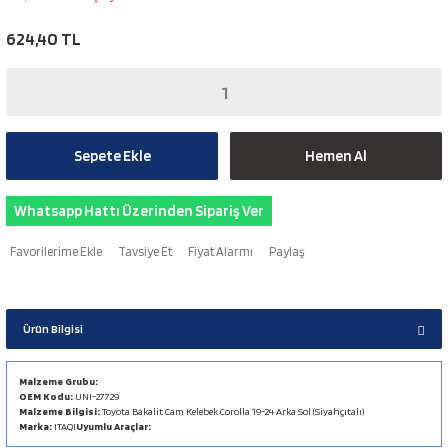
624,40 TL
Sepete Ekle
Hemen Al
Whatsapp Hattı Üzerinden Sipariş Ver
Tavsiye Et
Fiyat Alarmı
Paylaş
Ürün Bilgisi
Malzeme Grubu:
OEM Kodu:
UNI-27729
Malzeme Bilgisi:
Toyota Bakalit Cam Kelebek Corolla 19-24 Arka Sol (Siyahçıtalı)
Marka:
ITAQI
Uyumlu Araçlar: