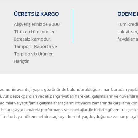
Yorum Yaz
ÜCRETSİZ KARGO
ÖDEME 
Alışverişlerinizde 8000
Tüm Kredi 
TL üzeri tüm ürünler
taksit se
ücretsiz kargodur.
faydalanab
Tampon , Kaporta ve
Torpido v.b Ürünleri
Hariçtir.
Gönder
lzemenin avantajlı yapısı göz önünde bulundurulduğu zaman buradan yapılacak 
k destekçisi olan yedek parça fiyatları hareketli çalışmaların ve güvenilir i
 adımlar ve yaptığımız çalışmalar araçlarını ihtiyacını zamanında karşılama ko
ir araç aynı zamanda performansı ve avantajları ile birlikte güvenli ulaşı
tesi ortaya mükemmel bir araç koyarken ihtiyaç duyduğunuz zaman parça kalit