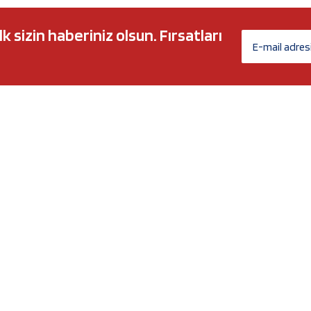
sizin haberiniz olsun. Fırsatları
AĞ MARKALARI
ÜYELİK
c 5w30
Biz Kimiz?
l-Tech
İletişim Formu
anium
İletişim Bilgileri
Nergy
Yeni Üyelik
Üye Girişi
Şifremi Unuttum