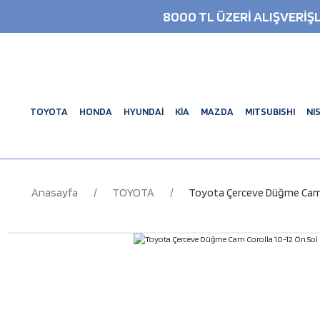
8000 TL ÜZERİ ALIŞVERİ
TOYOTA
HONDA
HYUNDAİ
KİA
MAZDA
MITSUBISHI
NI
Anasayfa
TOYOTA
Toyota Çerceve Düğme Cam C