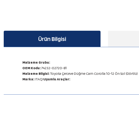
Ürün Bilgisi
Malzeme Grubu:
OEM Kodu:
74232-02720-B1
Malzeme Bilgisi:
Toyota Çerceve Düğme Cam Corolla 10-12 Ön Sol (Dörtlü)
Marka:
ITAQI
Uyumlu Araçlar:
Bu ürünün fiyat bilgisi, resim, ürün açıklamalarında ve diğer konulard
Görüş ve önerileriniz için teşekkür ederiz.
Ürün resmi kalitesiz, bozuk veya görüntülenemiyor.