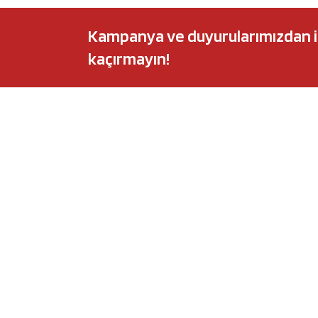
Kampanya ve duyurularımızdan ilk 
kaçırmayın!
POPÜLER MARKALAR
POPÜLER Y
Audi
Castrol Magnate
BMW
Elf Evolution Ful
Citroën
Castrol Edge Tit
Fiat
Motul 8100 Eco-
Ford
Elf Sporti TXI
Honda
Eneos Sustina