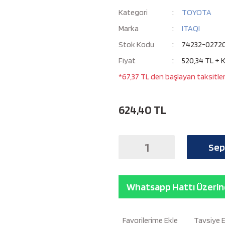
Kategori
TOYOTA
Marka
ITAQI
Stok Kodu
74232-0272
Fiyat
520,34 TL + 
*67,37 TL den başlayan taksitler
624,40 TL
Sep
Whatsapp Hattı Üzerind
Tavsiye 