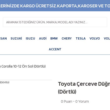
ŞLERİNİZDE KARGO ÜCRETSİZ.KAPORTA,KAROSER VE TO
SSAN
SUZUKİ
ISUZU
AUDİ
BMW
CHERY
TESLA
VOLVO
VO
ACCENT
orolla 10-12 Ön Sol (Dörtlü)
Toyota Çerceve Düğm
(Dörtlü)
0 Puan - 0 Yorum