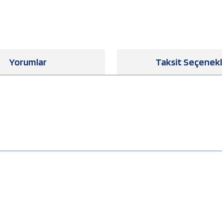
Yorumlar
Taksit Seçenekl
a yetersiz gördüğünüz noktaları öneri formunu kullanarak tarafımıza iletebilirsiniz
Bu ürüne ilk yorumu siz yapın!