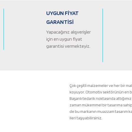
Ürün açıklamasında eksik bilgiler bulunuyor.
Ürün bilgilerinde hatalar bulunuyor.
UYGUN FİYAT
Ürün fiyatı diğer sitelerden daha pahalı.
GARANTİSİ
Bu ürüne benzer farklı alternatifler olmalı.
Yapacağınız alışverişler
için en uygun fiyat
garantisi vermekteyiz.
Çok çeşitli malzemeler ve her bir ma
koyuyor. Otomotiv sektörünün en büyü
Başarılı tedarik noktasında attığımız
zaman mükemmel bir tasarıma sahip b
de bu markanın muazzam tasarım kali
ileri taşıyabilirsiniz.