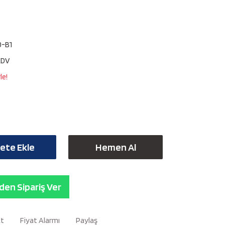
0-B1
KDV
le!
ete Ekle
Hemen Al
en Sipariş Ver
Et
Fiyat Alarmı
Paylaş