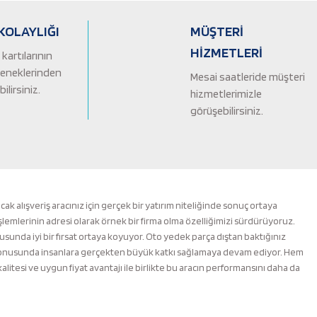
KOLAYLIĞI
MÜŞTERİ
HİZMETLERİ
kartılarının
çeneklerinden
Mesai saatleride müşteri
ilirsiniz.
hizmetlerimizle
görüşebilirsiniz.
alışveriş aracınız için gerçek bir yatırım niteliğinde sonuç ortaya
şlemlerinin adresi olarak örnek bir firma olma özelliğimizi sürdürüyoruz.
nusunda iyi bir fırsat ortaya koyuyor. Oto yedek parça dıştan baktığınız
m konusunda insanlara gerçekten büyük katkı sağlamaya devam ediyor. Hem
esi ve uygun fiyat avantajı ile birlikte bu aracın performansını daha da