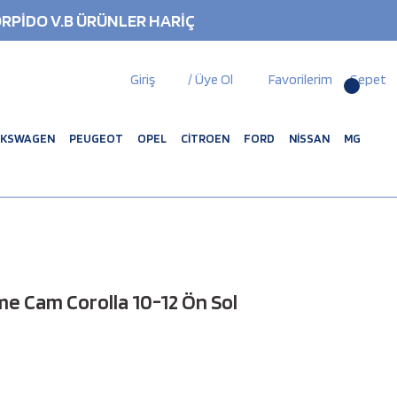
RPİDO V.B ÜRÜNLER HARİÇ
Giriş
/ Üye Ol
Favorilerim
Sepet
LKSWAGEN
PEUGEOT
OPEL
CİTROEN
FORD
NİSSAN
MG
e Cam Corolla 10-12 Ön Sol