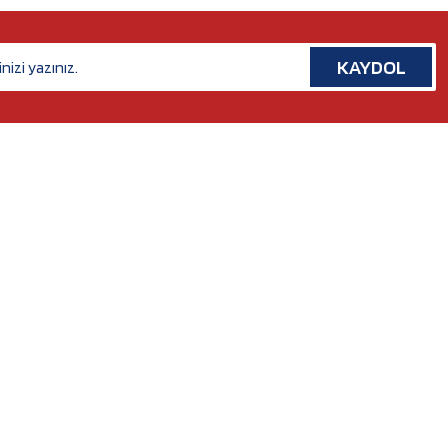
KAYDOL
İLETİŞİM
Rafet Paşa Mh. 5038 Sk. No:14/A Bornova, İZMİR
Tel. :
0554 379 53 07
Whatsapp. :
0554 379 53 07
Mail :
nilserotokurumsal@gmail.com