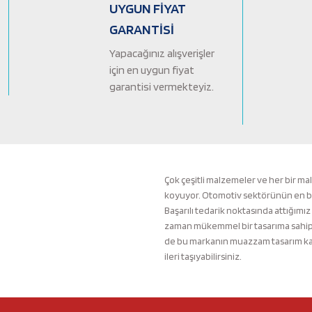
Ürün bilgilerinde hatalar bulunuyor.
UYGUN FİYAT
Ürün fiyatı diğer sitelerden daha pahalı.
GARANTİSİ
Bu ürüne benzer farklı alternatifler olmalı.
Yapacağınız alışverişler
için en uygun fiyat
garantisi vermekteyiz.
Çok çeşitli malzemeler ve her bir ma
koyuyor. Otomotiv sektörünün en büyü
Başarılı tedarik noktasında attığımız
zaman mükemmel bir tasarıma sahip b
de bu markanın muazzam tasarım kali
ileri taşıyabilirsiniz.