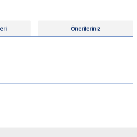
eri
Önerileriniz
.