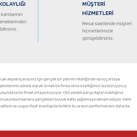
KOLAYLIĞI
MÜŞTERİ
HİZMETLERİ
kartılarının
çeneklerinden
Mesai saatleride müşteri
ilirsiniz.
hizmetlerimizle
görüşebilirsiniz.
alışveriş aracınız için gerçek bir yatırım niteliğinde sonuç ortaya
şlemlerinin adresi olarak örnek bir firma olma özelliğimizi sürdürüyoruz.
nusunda iyi bir fırsat ortaya koyuyor. Oto yedek parça dıştan baktığınız
m konusunda insanlara gerçekten büyük katkı sağlamaya devam ediyor. Hem
esi ve uygun fiyat avantajı ile birlikte bu aracın performansını daha da