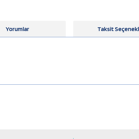
Yorumlar
Taksit Seçenekl
a yetersiz gördüğünüz noktaları öneri formunu kullanarak tarafımıza iletebilirsiniz
Bu ürüne ilk yorumu siz yapın!
Yorum Yaz