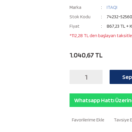
Marka
ITAQI
Stok Kodu
74232-5256
Fiyat
867,23 TL + 
*112,28 TL den başlayan taksitler
1.040,67 TL
Sep
Whatsapp Hattı Üzerind
Tavsiye 