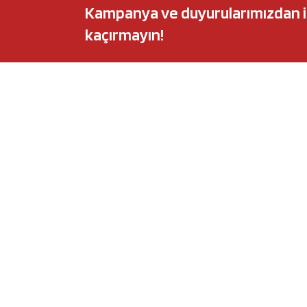
Kampanya ve duyurularımızdan ilk 
kaçırmayın!
POPÜLER MARKALAR
POPÜLER Y
Audi
Castrol Magnate
BMW
Elf Evolution Ful
Citroën
Castrol Edge Tit
Fiat
Motul 8100 Eco-
Ford
Elf Sporti TXI
Honda
Eneos Sustina
Hyundai
Uberlub Excell E