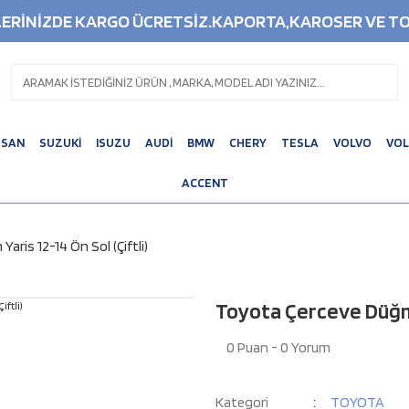
ŞLERİNİZDE KARGO ÜCRETSİZ.KAPORTA,KAROSER VE TO
SSAN
SUZUKİ
ISUZU
AUDİ
BMW
CHERY
TESLA
VOLVO
VO
ACCENT
ris 12-14 Ön Sol (Çiftli)
Toyota Çerceve Düğme 
0 Puan - 0 Yorum
Kategori
TOYOTA