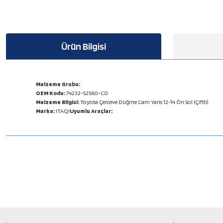
Ürün Bilgisi
Malzeme Grubu:
OEM Kodu:
74232-52560-C0
Malzeme Bilgisi:
Toyota Çerceve Düğme Cam Yaris 12-14 Ön Sol (Çiftli)
Marka:
ITAQI
Uyumlu Araçlar:
Bu ürünün fiyat bilgisi, resim, ürün açıklamalarında ve diğer konulard
Görüş ve önerileriniz için teşekkür ederiz.
Ürün resmi kalitesiz, bozuk veya görüntülenemiyor.
Ürün açıklamasında eksik bilgiler bulunuyor.