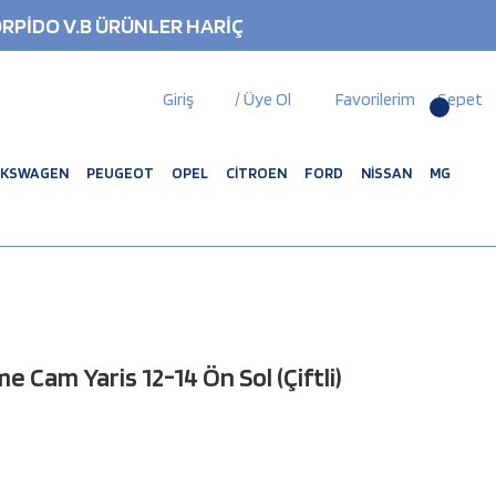
RPİDO V.B ÜRÜNLER HARİÇ
Giriş
/ Üye Ol
Favorilerim
Sepet
LKSWAGEN
PEUGEOT
OPEL
CİTROEN
FORD
NİSSAN
MG
Cam Yaris 12-14 Ön Sol (Çiftli)