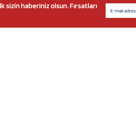
sizin haberiniz olsun. Fırsatları
AĞ MARKALARI
ÜYELİK
c 5w30
Biz Kimiz?
l-Tech
İletişim Formu
anium
İletişim Bilgileri
Nergy
Yeni Üyelik
Üye Girişi
Şifremi Unuttum
xtreme
Havale Bildirim Formu