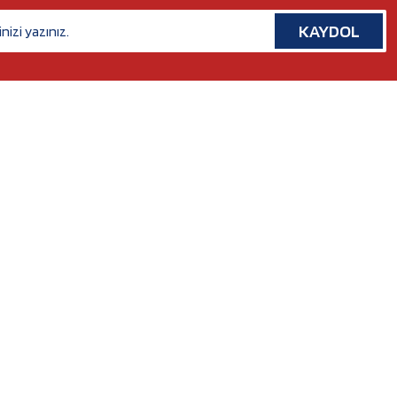
KAYDOL
İLETİŞİM
Rafet Paşa Mh. 5038 Sk. No:14/A Bornova, İZMİR
Tel. :
0554 379 53 07
Whatsapp. :
0554 379 53 07
Mail :
nilserotokurumsal@gmail.com