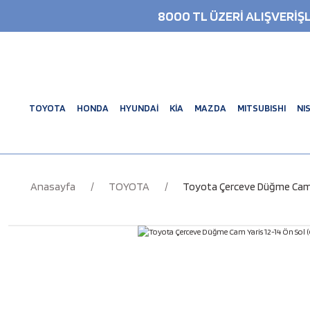
8000 TL ÜZERİ ALIŞVERİ
TOYOTA
HONDA
HYUNDAİ
KİA
MAZDA
MITSUBISHI
NI
Anasayfa
TOYOTA
Toyota Çerceve Düğme Cam Ya