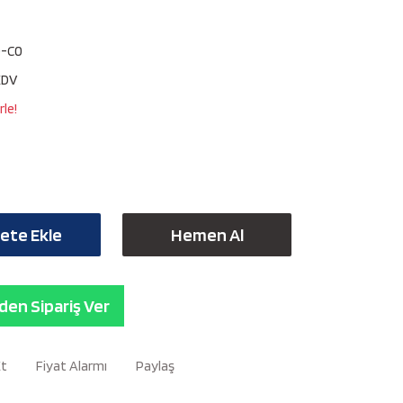
0-C0
KDV
le!
ete Ekle
Hemen Al
en Sipariş Ver
Et
Fiyat Alarmı
Paylaş