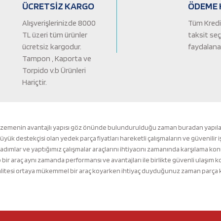
ÜCRETSİZ KARGO
ÖDEME 
Alışverişlerinizde 8000
Tüm Kredi 
TL üzeri tüm ürünler
taksit se
ücretsiz kargodur.
faydalanab
Tampon , Kaporta ve
Torpido v.b Ürünleri
Hariçtir.
Gönder
lzemenin avantajlı yapısı göz önünde bulundurulduğu zaman buradan yapılacak 
k destekçisi olan yedek parça fiyatları hareketli çalışmaların ve güvenilir i
 adımlar ve yaptığımız çalışmalar araçlarını ihtiyacını zamanında karşılama ko
ir araç aynı zamanda performansı ve avantajları ile birlikte güvenli ulaşı
tesi ortaya mükemmel bir araç koyarken ihtiyaç duyduğunuz zaman parça kalit