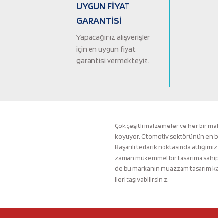
Ürün bilgilerinde hatalar bulunuyor.
UYGUN FİYAT
Ürün fiyatı diğer sitelerden daha pahalı.
GARANTİSİ
Bu ürüne benzer farklı alternatifler olmalı.
Yapacağınız alışverişler
için en uygun fiyat
garantisi vermekteyiz.
Çok çeşitli malzemeler ve her bir ma
koyuyor. Otomotiv sektörünün en büyü
Başarılı tedarik noktasında attığımız
zaman mükemmel bir tasarıma sahip b
de bu markanın muazzam tasarım kali
ileri taşıyabilirsiniz.