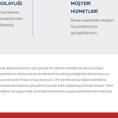
KOLAYLIĞI
MÜŞTERİ
HİZMETLERİ
kartılarının
çeneklerinden
Mesai saatleride müşteri
ilirsiniz.
hizmetlerimizle
görüşebilirsiniz.
alışveriş aracınız için gerçek bir yatırım niteliğinde sonuç ortaya
şlemlerinin adresi olarak örnek bir firma olma özelliğimizi sürdürüyoruz.
nusunda iyi bir fırsat ortaya koyuyor. Oto yedek parça dıştan baktığınız
m konusunda insanlara gerçekten büyük katkı sağlamaya devam ediyor. Hem
esi ve uygun fiyat avantajı ile birlikte bu aracın performansını daha da