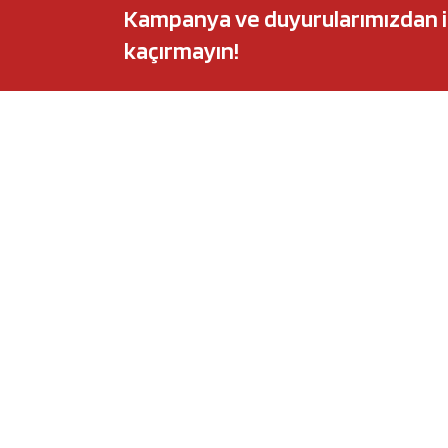
Kampanya ve duyurularımızdan ilk 
kaçırmayın!
POPÜLER MARKALAR
POPÜLER Y
Audi
Castrol Magnate
BMW
Elf Evolution Ful
Citroën
Castrol Edge Tit
Fiat
Motul 8100 Eco-
Ford
Elf Sporti TXI
Honda
Eneos Sustina
Hyundai
Uberlub Excell E