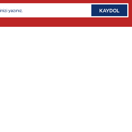
KAYDOL
İLETİŞİM
Rafet Paşa Mh. 5038 Sk. No:14/A Bornova, İZMİR
Tel. :
0554 379 53 07
Whatsapp. :
0554 379 53 07
Mail :
nilserotokurumsal@gmail.com