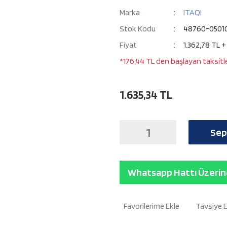
Marka
ITAQI
Stok Kodu
48760-0501
Fiyat
1.362,78 TL 
*176,44 TL den başlayan taksitle
1.635,34 TL
Sep
Whatsapp Hattı Üzerind
Tavsiye 