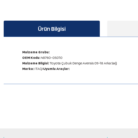
Ürün Bilgisi
Malzeme Grubu:
OEM Kodu:
48760-05010
Malzeme Bilgisi:
Toyota Çubuk Denge Avensis 09-18 Arka Sağ
Marka:
ITAQI
Uyumlu Araçlar:
Bu ürünün fiyat bilgisi, resim, ürün açıklamalarında ve diğer konulard
Görüş ve önerileriniz için teşekkür ederiz.
Ürün resmi kalitesiz, bozuk veya görüntülenemiyor.
Ürün açıklamasında eksik bilgiler bulunuyor.