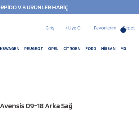
RPİDO V.B ÜRÜNLER HARİÇ
Giriş
/ Üye Ol
Favorilerim
Sepet
LKSWAGEN
PEUGEOT
OPEL
CİTROEN
FORD
NİSSAN
MG
Avensis 09-18 Arka Sağ