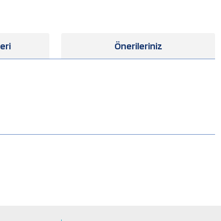
eri
Önerileriniz
.