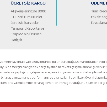
ÜCRETSİZ KARGO
ÖDEME 
Alışverişlerinizde 8000
Tüm Kredi 
TL üzeri tüm ürünler
taksit se
ücretsiz kargodur.
faydalanab
Tampon , Kaporta ve
Torpido v.b Ürünleri
Hariçtir.
Gönder
lzemenin avantajlı yapısı göz önünde bulundurulduğu zaman buradan yapılacak 
k destekçisi olan yedek parça fiyatları hareketli çalışmaların ve güvenilir i
 adımlar ve yaptığımız çalışmalar araçlarını ihtiyacını zamanında karşılama ko
ir araç aynı zamanda performansı ve avantajları ile birlikte güvenli ulaşı
tesi ortaya mükemmel bir araç koyarken ihtiyaç duyduğunuz zaman parça kalit