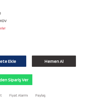
0
+ KDV
rle!
ete Ekle
Hemen Al
en Sipariş Ver
Et
Fiyat Alarmı
Paylaş