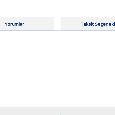
Yorumlar
Taksit Seçenekl
a yetersiz gördüğünüz noktaları öneri formunu kullanarak tarafımıza iletebilirsiniz
Bu ürüne ilk yorumu siz yapın!
Yorum Yaz