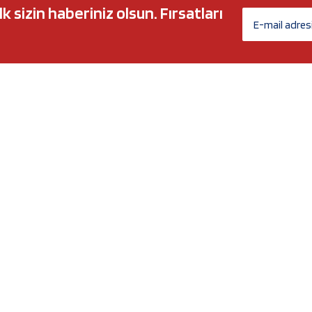
sizin haberiniz olsun. Fırsatları
AĞ MARKALARI
ÜYELİK
c 5w30
Biz Kimiz?
l-Tech
İletişim Formu
anium
İletişim Bilgileri
Nergy
Yeni Üyelik
Üye Girişi
Şifremi Unuttum
xtreme
Havale Bildirim Formu