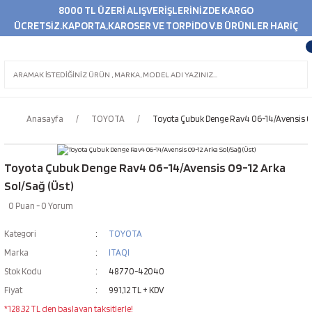
8000 TL ÜZERİ ALIŞVERİŞLERİNİZDE KARGO
ÜCRETSİZ.KAPORTA,KAROSER VE TORPİDO V.B ÜRÜNLER HARİÇ
Anasayfa
TOYOTA
Toyota Çubuk Denge Rav4 06-14/Avensis 09
Toyota Çubuk Denge Rav4 06-14/Avensis 09-12 Arka
Sol/Sağ (Üst)
0 Puan - 0 Yorum
Kategori
TOYOTA
Marka
ITAQI
Stok Kodu
48770-42040
Fiyat
991,12 TL + KDV
*128,32 TL den başlayan taksitlerle!