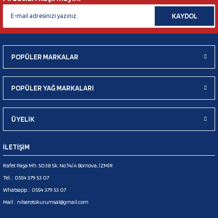
KAYDOL
POPÜLER MARKALAR
POPÜLER YAĞ MARKALARI
ÜYELİK
İLETİŞİM
Rafet Paşa Mh. 5038 Sk. No:14/A Bornova, İZMİR
Tel. :
0554 379 53 07
Whatsapp. :
0554 379 53 07
Mail :
nilserotokurumsal@gmail.com