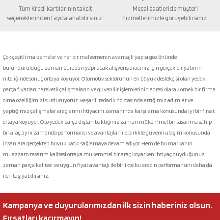
Tüm Kredi kartılarının taksit
Mesai saatleride müşteri
seçeneklerinden faydalanabilirsiniz.
hizmetlerimizle görüşebilirsiniz.
Gönder
Çok çeşitli malzemeler ve her bir malzemenin avantajlı yapısı göz önünde
bulundurulduğu zaman buradan yapılacak alışveriş aracınız için gerçek bir yatırım
niteliğinde sonuç ortaya koyuyor. Otomotiv sektörünün en büyük destekçisi olan yedek
parça fiyatları hareketli çalışmaların ve güvenilir işlemlerinin adresi olarak örnek bir firma
olma özelliğimizi sürdürüyoruz. Başarılı tedarik noktasında attığımız adımlar ve
yaptığımız çalışmalar araçlarını ihtiyacını zamanında karşılama konusunda iyi bir fırsat
ortaya koyuyor. Oto yedek parça dıştan baktığınız zaman mükemmel bir tasarıma sahip
bir araç aynı zamanda performansı ve avantajları ile birlikte güvenli ulaşım konusunda
insanlara gerçekten büyük katkı sağlamaya devam ediyor. Hem de bu markanın
muazzam tasarım kalitesi ortaya mükemmel bir araç koyarken ihtiyaç duyduğunuz
zaman parça kalitesi ve uygun fiyat avantajı ile birlikte bu aracın performansını daha da
ileri taşıyabilirsiniz.
Kampanya ve duyurularımızdan ilk sizin haberiniz olsun.
Fırsatları kaçırmayın!