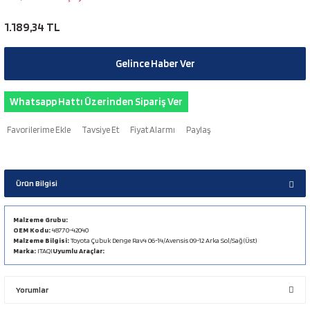
1.189,34 TL
Gelince Haber Ver
Whatsapp Hattı Üzerinden Sipariş Ver
Tavsiye Et
Fiyat Alarmı
Paylaş
Ürün Bilgisi
Malzeme Grubu:
OEM Kodu:
48770-42040
Malzeme Bilgisi:
Toyota Çubuk Denge Rav4 06-14/Avensis 09-12 Arka Sol/Sağ (Üst)
Marka:
ITAQI
Uyumlu Araçlar:
Yorumlar