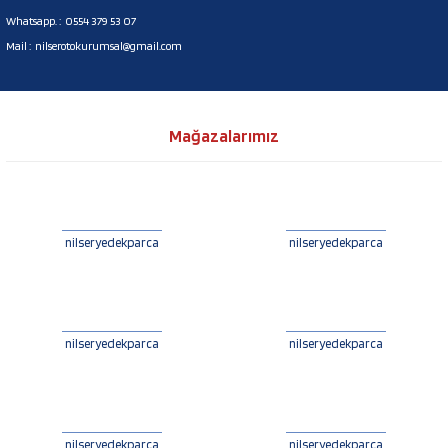
Whatsapp. :
0554 379 53 07
Mail :
nilserotokurumsal@gmail.com
Mağazalarımız
nilseryedekparca
nilseryedekparca
nilseryedekparca
nilseryedekparca
nilseryedekparca
nilseryedekparca