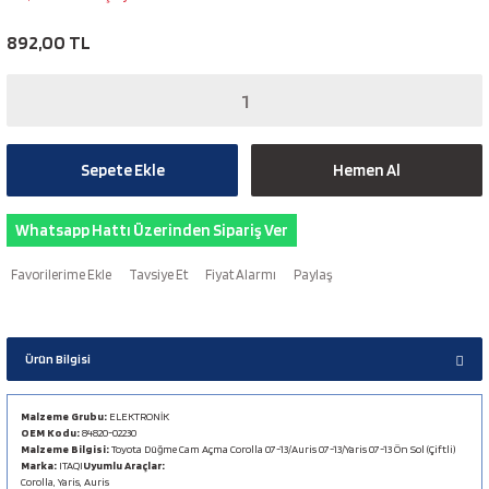
892,00 TL
Sepete Ekle
Hemen Al
Whatsapp Hattı Üzerinden Sipariş Ver
Tavsiye Et
Fiyat Alarmı
Paylaş
Ürün Bilgisi
Malzeme Grubu:
ELEKTRONİK
OEM Kodu:
84820-02230
Malzeme Bilgisi:
Toyota Düğme Cam Açma Corolla 07-13/Auris 07-13/Yaris 07-13 Ön Sol (Çiftli)
Marka:
ITAQI
Uyumlu Araçlar:
Corolla, Yaris, Auris