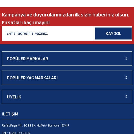
Kampanya ve duyurularımızdan ilk sizin haberiniz olsun.
Fırsatları kaçırmayın!
KAYDOL
POPÜLER MARKALAR
POPÜLER YAĞ MARKALARI
ÜYELİK
İLETİŞİM
Rafet Paşa Mh. 5038 Sk. No:14/A Bornova, İZMİR
Tel. :
0554 379 53 07