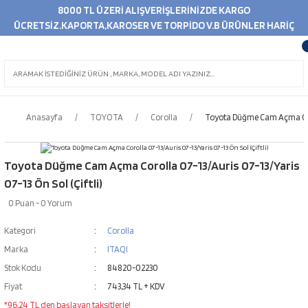
8000 TL ÜZERİ ALIŞVERİŞLERİNİZDE KARGO
ÜCRETSİZ.KAPORTA,KAROSER VE TORPİDO V.B ÜRÜNLER HARİÇ
Anasayfa
TOYOTA
Corolla
Toyota Düğme Cam Açma Corol
Toyota Düğme Cam Açma Corolla 07-13/Auris 07-13/Yaris
07-13 Ön Sol (Çiftli)
0 Puan - 0 Yorum
Kategori
Corolla
Marka
ITAQI
Stok Kodu
84820-02230
Fiyat
743,34 TL + KDV
*96,24 TL den başlayan taksitlerle!