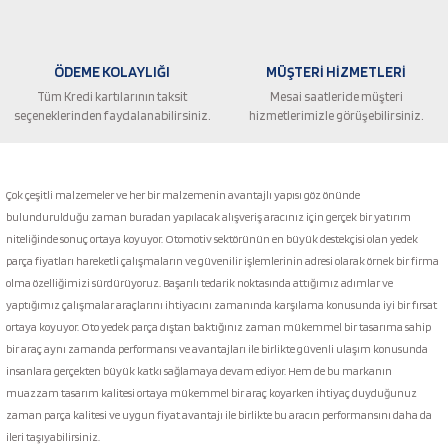
ÖDEME KOLAYLIĞI
MÜŞTERİ HİZMETLERİ
Tüm Kredi kartılarının taksit
Mesai saatleride müşteri
seçeneklerinden faydalanabilirsiniz.
hizmetlerimizle görüşebilirsiniz.
Gönder
Çok çeşitli malzemeler ve her bir malzemenin avantajlı yapısı göz önünde
bulundurulduğu zaman buradan yapılacak alışveriş aracınız için gerçek bir yatırım
niteliğinde sonuç ortaya koyuyor. Otomotiv sektörünün en büyük destekçisi olan yedek
parça fiyatları hareketli çalışmaların ve güvenilir işlemlerinin adresi olarak örnek bir firma
olma özelliğimizi sürdürüyoruz. Başarılı tedarik noktasında attığımız adımlar ve
yaptığımız çalışmalar araçlarını ihtiyacını zamanında karşılama konusunda iyi bir fırsat
ortaya koyuyor. Oto yedek parça dıştan baktığınız zaman mükemmel bir tasarıma sahip
bir araç aynı zamanda performansı ve avantajları ile birlikte güvenli ulaşım konusunda
insanlara gerçekten büyük katkı sağlamaya devam ediyor. Hem de bu markanın
muazzam tasarım kalitesi ortaya mükemmel bir araç koyarken ihtiyaç duyduğunuz
zaman parça kalitesi ve uygun fiyat avantajı ile birlikte bu aracın performansını daha da
ileri taşıyabilirsiniz.