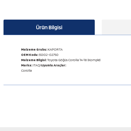
Ürün Bilgisi
Malzeme Grubu:
KAPORTA
OEM Kodu:
55302-02750
Malzeme Bilgisi:
Toyota Göğüs Corolla 14-18 (Komple)
Marka:
ITAQI
Uyumlu Araçlar:
Corolla
Bu ürünün fiyat bilgisi, resim, ürün açıklamalarında ve diğer konulard
Görüş ve önerileriniz için teşekkür ederiz.
Ürün resmi kalitesiz, bozuk veya görüntülenemiyor.
Ürün açıklamasında eksik bilgiler bulunuyor.