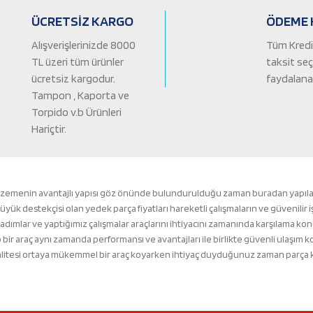
ÜCRETSİZ KARGO
ÖDEME 
Alışverişlerinizde 8000
Tüm Kredi 
TL üzeri tüm ürünler
taksit se
ücretsiz kargodur.
faydalanab
Tampon , Kaporta ve
Torpido v.b Ürünleri
Hariçtir.
Gönder
lzemenin avantajlı yapısı göz önünde bulundurulduğu zaman buradan yapılacak 
k destekçisi olan yedek parça fiyatları hareketli çalışmaların ve güvenilir i
 adımlar ve yaptığımız çalışmalar araçlarını ihtiyacını zamanında karşılama ko
ir araç aynı zamanda performansı ve avantajları ile birlikte güvenli ulaşı
tesi ortaya mükemmel bir araç koyarken ihtiyaç duyduğunuz zaman parça kalit