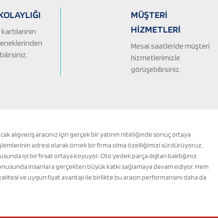
KOLAYLIĞI
MÜŞTERİ
HİZMETLERİ
kartılarının
çeneklerinden
Mesai saatleride müşteri
ilirsiniz.
hizmetlerimizle
görüşebilirsiniz.
alışveriş aracınız için gerçek bir yatırım niteliğinde sonuç ortaya
şlemlerinin adresi olarak örnek bir firma olma özelliğimizi sürdürüyoruz.
nusunda iyi bir fırsat ortaya koyuyor. Oto yedek parça dıştan baktığınız
m konusunda insanlara gerçekten büyük katkı sağlamaya devam ediyor. Hem
esi ve uygun fiyat avantajı ile birlikte bu aracın performansını daha da