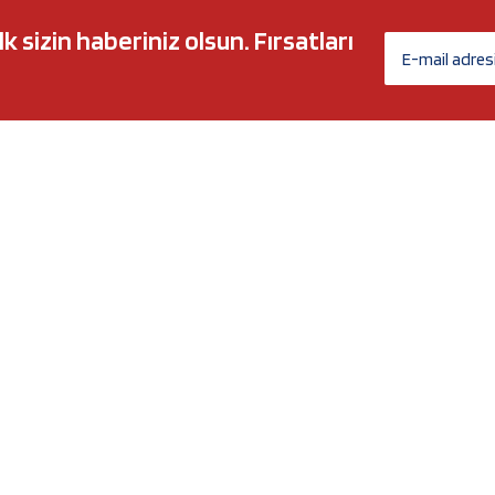
sizin haberiniz olsun. Fırsatları
AĞ MARKALARI
ÜYELİK
c 5w30
Biz Kimiz?
l-Tech
İletişim Formu
anium
İletişim Bilgileri
Nergy
Yeni Üyelik
Üye Girişi
Şifremi Unuttum
xtreme
Havale Bildirim Formu