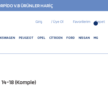
RPİDO V.B ÜRÜNLER HARİÇ
Giriş
/ Üye Ol
Favorilerim
Sepet
LKSWAGEN
PEUGEOT
OPEL
CİTROEN
FORD
NİSSAN
MG
 14-18 (Komple)