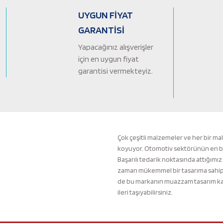
Ürün bilgilerinde hatalar bulunuyor.
UYGUN FİYAT
Ürün fiyatı diğer sitelerden daha pahalı.
GARANTİSİ
Bu ürüne benzer farklı alternatifler olmalı.
Yapacağınız alışverişler
için en uygun fiyat
garantisi vermekteyiz.
Çok çeşitli malzemeler ve her bir ma
koyuyor. Otomotiv sektörünün en büyü
Başarılı tedarik noktasında attığımız
zaman mükemmel bir tasarıma sahip b
de bu markanın muazzam tasarım kali
ileri taşıyabilirsiniz.