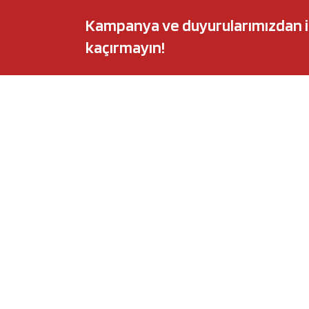
Kampanya ve duyurularımızdan ilk 
kaçırmayın!
POPÜLER MARKALAR
POPÜLER Y
Audi
Castrol Magnate
BMW
Elf Evolution Ful
Citroën
Castrol Edge Tit
Fiat
Motul 8100 Eco-
Ford
Elf Sporti TXI
Honda
Eneos Sustina
Hyundai
Uberlub Excell E