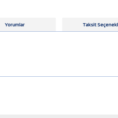
Yorumlar
Taksit Seçenekl
a yetersiz gördüğünüz noktaları öneri formunu kullanarak tarafımıza iletebilirsiniz
Bu ürüne ilk yorumu siz yapın!
Yorum Yaz