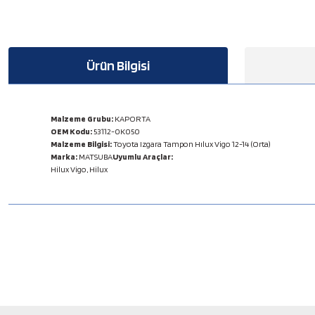
Ürün Bilgisi
Malzeme Grubu:
KAPORTA
OEM Kodu:
53112-0K050
Malzeme Bilgisi:
Toyota Izgara Tampon Hılux Vigo 12-14 (Orta)
Marka:
MATSUBA
Uyumlu Araçlar:
Hilux Vigo, Hilux
Bu ürünün fiyat bilgisi, resim, ürün açıklamalarında ve diğer konulard
Görüş ve önerileriniz için teşekkür ederiz.
Ürün resmi kalitesiz, bozuk veya görüntülenemiyor.
Ürün açıklamasında eksik bilgiler bulunuyor.