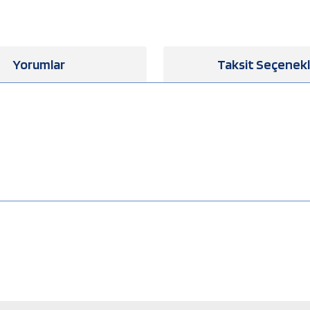
Yorumlar
Taksit Seçenekl
a yetersiz gördüğünüz noktaları öneri formunu kullanarak tarafımıza iletebilirsiniz
Bu ürüne ilk yorumu siz yapın!
Yorum Yaz