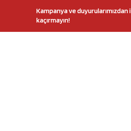
Kampanya ve duyurularımızdan ilk 
kaçırmayın!
POPÜLER MARKALAR
POPÜLER Y
Audi
Castrol Magnate
BMW
Elf Evolution Ful
Citroën
Castrol Edge Tit
Fiat
Motul 8100 Eco-
Ford
Elf Sporti TXI
Honda
Eneos Sustina
Hyundai
Uberlub Excell E