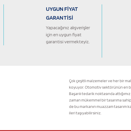
Ürün bilgilerinde hatalar bulunuyor.
UYGUN FİYAT
Ürün fiyatı diğer sitelerden daha pahalı.
GARANTİSİ
Bu ürüne benzer farklı alternatifler olmalı.
Yapacağınız alışverişler
için en uygun fiyat
garantisi vermekteyiz.
Çok çeşitli malzemeler ve her bir ma
koyuyor. Otomotiv sektörünün en büyü
Başarılı tedarik noktasında attığımız
zaman mükemmel bir tasarıma sahip b
de bu markanın muazzam tasarım kali
ileri taşıyabilirsiniz.