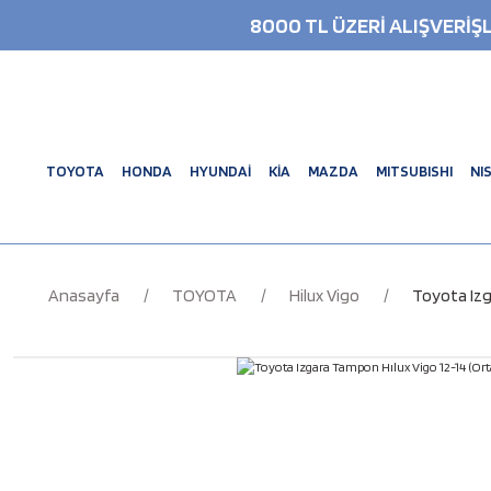
8000 TL ÜZERİ ALIŞVERİ
TOYOTA
HONDA
HYUNDAİ
KİA
MAZDA
MITSUBISHI
NI
Anasayfa
TOYOTA
Hilux Vigo
Toyota Izg