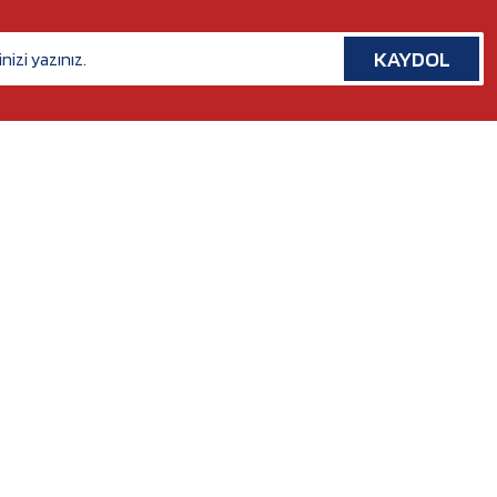
KAYDOL
İLETİŞİM
Rafet Paşa Mh. 5038 Sk. No:14/A Bornova, İZMİR
Tel. :
0554 379 53 07
Whatsapp. :
0554 379 53 07
Mail :
nilserotokurumsal@gmail.com