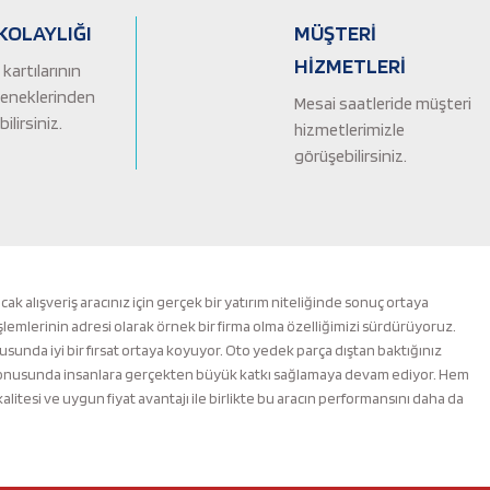
KOLAYLIĞI
MÜŞTERİ
HİZMETLERİ
kartılarının
çeneklerinden
Mesai saatleride müşteri
ilirsiniz.
hizmetlerimizle
görüşebilirsiniz.
alışveriş aracınız için gerçek bir yatırım niteliğinde sonuç ortaya
şlemlerinin adresi olarak örnek bir firma olma özelliğimizi sürdürüyoruz.
nusunda iyi bir fırsat ortaya koyuyor. Oto yedek parça dıştan baktığınız
m konusunda insanlara gerçekten büyük katkı sağlamaya devam ediyor. Hem
esi ve uygun fiyat avantajı ile birlikte bu aracın performansını daha da