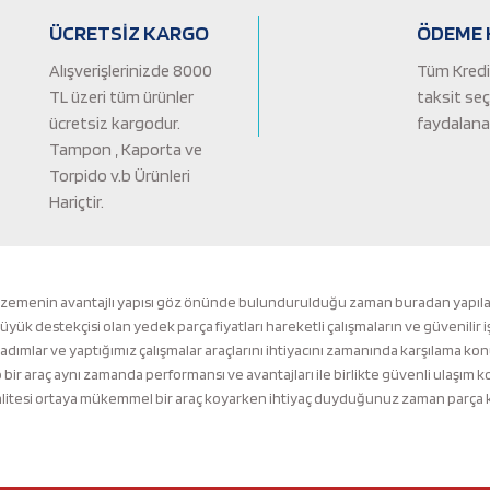
ÜCRETSİZ KARGO
ÖDEME 
Alışverişlerinizde 8000
Tüm Kredi 
TL üzeri tüm ürünler
taksit se
ücretsiz kargodur.
faydalanab
Tampon , Kaporta ve
Torpido v.b Ürünleri
Hariçtir.
Gönder
lzemenin avantajlı yapısı göz önünde bulundurulduğu zaman buradan yapılacak 
k destekçisi olan yedek parça fiyatları hareketli çalışmaların ve güvenilir i
 adımlar ve yaptığımız çalışmalar araçlarını ihtiyacını zamanında karşılama ko
ir araç aynı zamanda performansı ve avantajları ile birlikte güvenli ulaşı
tesi ortaya mükemmel bir araç koyarken ihtiyaç duyduğunuz zaman parça kalit