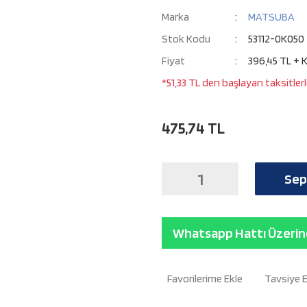
Marka
MATSUBA
Stok Kodu
53112-0K050
Fiyat
396,45 TL + 
*51,33 TL den başlayan taksitlerl
475,74 TL
Sep
Whatsapp Hattı Üzerind
Tavsiye 