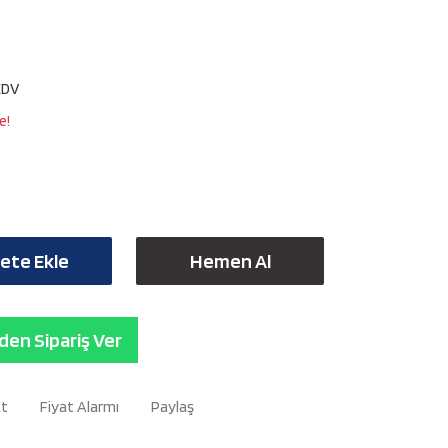
KDV
e!
ete Ekle
Hemen Al
en Sipariş Ver
Et
Fiyat Alarmı
Paylaş