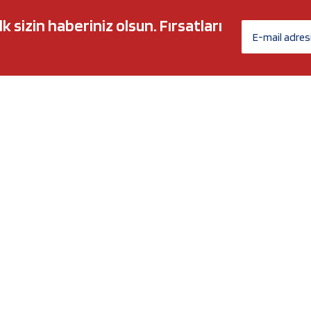
sizin haberiniz olsun. Fırsatları
AĞ MARKALARI
ÜYELİK
c 5w30
Biz Kimiz?
l-Tech
İletişim Formu
anium
İletişim Bilgileri
Nergy
Yeni Üyelik
Üye Girişi
Şifremi Unuttum
xtreme
Havale Bildirim Formu