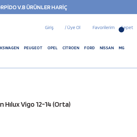
RPİDO V.B ÜRÜNLER HARİÇ
Giriş
/ Üye Ol
Favorilerim
Sepet
LKSWAGEN
PEUGEOT
OPEL
CİTROEN
FORD
NİSSAN
MG
Hılux Vigo 12-14 (Orta)