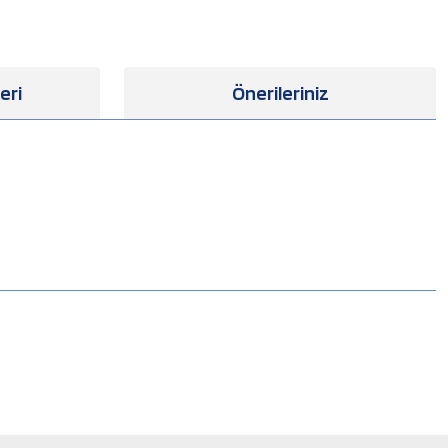
eri
Önerileriniz
.