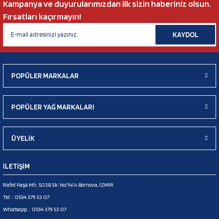
Kampanya ve duyurularımızdan ilk sizin haberiniz olsun.
Fırsatları kaçırmayın!
KAYDOL
POPÜLER MARKALAR
POPÜLER YAĞ MARKALARI
ÜYELİK
İLETİŞİM
Rafet Paşa Mh. 5038 Sk. No:14/A Bornova, İZMİR
Tel. :
0554 379 53 07
Whatsapp. :
0554 379 53 07