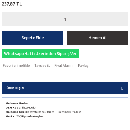
237,87 TL
Sepete Ekle
Hemen Al
Whatsapp Hattı Üzerinden Sipariş Ver
Tavsiye Et
Fiyat Alarmı
Paylaş
Ürün Bilgisi
Malzeme Grubu:
OEM Kodu:
11322-30010
Malzeme Bilgisi:
Toyota Kapak Triger Hılux Vigo 07-14 Arka
Marka:
ITAQI
Uyumlu Araçlar: