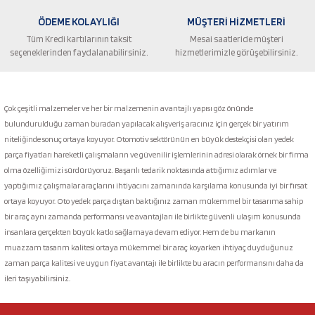
ÖDEME KOLAYLIĞI
MÜŞTERİ HİZMETLERİ
Tüm Kredi kartılarının taksit
Mesai saatleride müşteri
seçeneklerinden faydalanabilirsiniz.
hizmetlerimizle görüşebilirsiniz.
Gönder
Çok çeşitli malzemeler ve her bir malzemenin avantajlı yapısı göz önünde
bulundurulduğu zaman buradan yapılacak alışveriş aracınız için gerçek bir yatırım
niteliğinde sonuç ortaya koyuyor. Otomotiv sektörünün en büyük destekçisi olan yedek
parça fiyatları hareketli çalışmaların ve güvenilir işlemlerinin adresi olarak örnek bir firma
olma özelliğimizi sürdürüyoruz. Başarılı tedarik noktasında attığımız adımlar ve
yaptığımız çalışmalar araçlarını ihtiyacını zamanında karşılama konusunda iyi bir fırsat
ortaya koyuyor. Oto yedek parça dıştan baktığınız zaman mükemmel bir tasarıma sahip
bir araç aynı zamanda performansı ve avantajları ile birlikte güvenli ulaşım konusunda
insanlara gerçekten büyük katkı sağlamaya devam ediyor. Hem de bu markanın
muazzam tasarım kalitesi ortaya mükemmel bir araç koyarken ihtiyaç duyduğunuz
zaman parça kalitesi ve uygun fiyat avantajı ile birlikte bu aracın performansını daha da
ileri taşıyabilirsiniz.