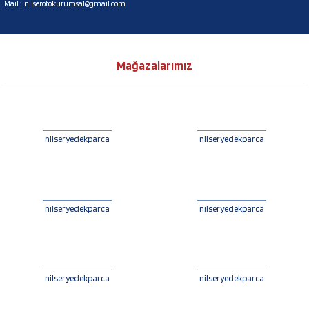
Mail :
nilserotokurumsal@gmail.com
Mağazalarımız
nilseryedekparca
nilseryedekparca
nilseryedekparca
nilseryedekparca
nilseryedekparca
nilseryedekparca