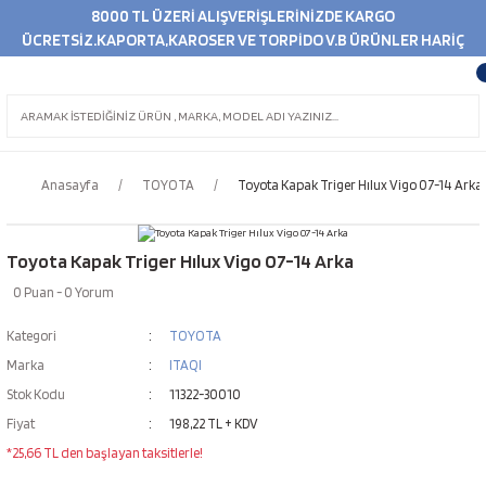
8000 TL ÜZERİ ALIŞVERİŞLERİNİZDE KARGO
ÜCRETSİZ.KAPORTA,KAROSER VE TORPİDO V.B ÜRÜNLER HARİÇ
Anasayfa
TOYOTA
Toyota Kapak Triger Hılux Vigo 07-14 Arka
Toyota Kapak Triger Hılux Vigo 07-14 Arka
0 Puan - 0 Yorum
Kategori
TOYOTA
Marka
ITAQI
Stok Kodu
11322-30010
Fiyat
198,22 TL + KDV
*25,66 TL den başlayan taksitlerle!