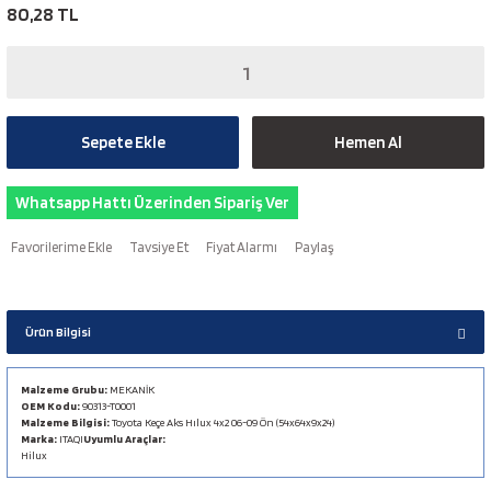
80,28 TL
Sepete Ekle
Hemen Al
Whatsapp Hattı Üzerinden Sipariş Ver
Tavsiye Et
Fiyat Alarmı
Paylaş
Ürün Bilgisi
Malzeme Grubu:
MEKANİK
OEM Kodu:
90313-T0001
Malzeme Bilgisi:
Toyota Keçe Aks Hılux 4x2 06-09 Ön (54x64x9x24)
Marka:
ITAQI
Uyumlu Araçlar:
Hilux