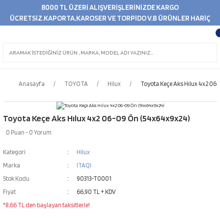
8000 TL ÜZERİ ALIŞVERİŞLERİNİZDE KARGO
ÜCRETSİZ.KAPORTA,KAROSER VE TORPİDO V.B ÜRÜNLER HARİÇ
Anasayfa
TOYOTA
Hilux
Toyota Keçe Aks Hılux 4x2 06
Toyota Keçe Aks Hılux 4x2 06-09 Ön (54x64x9x24)
0 Puan - 0 Yorum
Kategori
Hilux
Marka
ITAQI
Stok Kodu
90313-T0001
Fiyat
66,90 TL + KDV
*8,66 TL den başlayan taksitlerle!