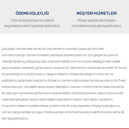
ÖDEME KOLAYLIĞI
MÜŞTERİ HİZMETLERİ
Tüm Kredi kartılarının taksit
Mesai saatleride müşteri
seçeneklerinden faydalanabilirsiniz.
hizmetlerimizle görüşebilirsiniz.
Gönder
Çok çeşitli malzemeler ve her bir malzemenin avantajlı yapısı göz önünde
bulundurulduğu zaman buradan yapılacak alışveriş aracınız için gerçek bir yatırım
niteliğinde sonuç ortaya koyuyor. Otomotiv sektörünün en büyük destekçisi olan yedek
parça fiyatları hareketli çalışmaların ve güvenilir işlemlerinin adresi olarak örnek bir firma
olma özelliğimizi sürdürüyoruz. Başarılı tedarik noktasında attığımız adımlar ve
yaptığımız çalışmalar araçlarını ihtiyacını zamanında karşılama konusunda iyi bir fırsat
ortaya koyuyor. Oto yedek parça dıştan baktığınız zaman mükemmel bir tasarıma sahip
bir araç aynı zamanda performansı ve avantajları ile birlikte güvenli ulaşım konusunda
insanlara gerçekten büyük katkı sağlamaya devam ediyor. Hem de bu markanın
muazzam tasarım kalitesi ortaya mükemmel bir araç koyarken ihtiyaç duyduğunuz
zaman parça kalitesi ve uygun fiyat avantajı ile birlikte bu aracın performansını daha da
ileri taşıyabilirsiniz.