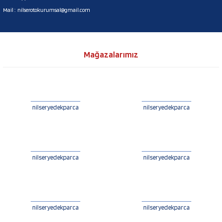
Mail :
nilserotokurumsal@gmail.com
Mağazalarımız
nilseryedekparca
nilseryedekparca
nilseryedekparca
nilseryedekparca
nilseryedekparca
nilseryedekparca