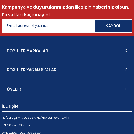
Kampanya ve duyurularımızdan ilk sizin haberiniz olsun.
Fırsatları kaçırmayın!
KAYDOL
POPÜLER MARKALAR
POPÜLER YAĞ MARKALARI
ÜYELİK
İLETİŞİM
Rafet Paşa Mh. 5038 Sk. No:14/A Bornova, İZMİR
Tel. :
0554 379 53 07
Whatsapp. :
0554 379 53 07