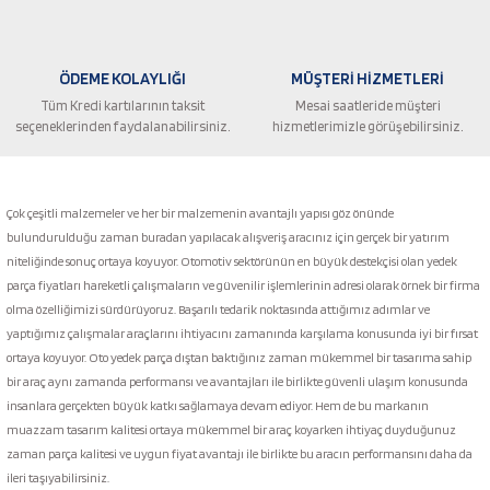
ÖDEME KOLAYLIĞI
MÜŞTERİ HİZMETLERİ
Tüm Kredi kartılarının taksit
Mesai saatleride müşteri
seçeneklerinden faydalanabilirsiniz.
hizmetlerimizle görüşebilirsiniz.
Gönder
Çok çeşitli malzemeler ve her bir malzemenin avantajlı yapısı göz önünde
bulundurulduğu zaman buradan yapılacak alışveriş aracınız için gerçek bir yatırım
niteliğinde sonuç ortaya koyuyor. Otomotiv sektörünün en büyük destekçisi olan yedek
parça fiyatları hareketli çalışmaların ve güvenilir işlemlerinin adresi olarak örnek bir firma
olma özelliğimizi sürdürüyoruz. Başarılı tedarik noktasında attığımız adımlar ve
yaptığımız çalışmalar araçlarını ihtiyacını zamanında karşılama konusunda iyi bir fırsat
ortaya koyuyor. Oto yedek parça dıştan baktığınız zaman mükemmel bir tasarıma sahip
bir araç aynı zamanda performansı ve avantajları ile birlikte güvenli ulaşım konusunda
insanlara gerçekten büyük katkı sağlamaya devam ediyor. Hem de bu markanın
muazzam tasarım kalitesi ortaya mükemmel bir araç koyarken ihtiyaç duyduğunuz
zaman parça kalitesi ve uygun fiyat avantajı ile birlikte bu aracın performansını daha da
ileri taşıyabilirsiniz.