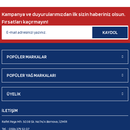
Kampanya ve duyurularımızdan ilk sizin haberiniz olsun.
Fırsatları kaçırmayın!
KAYDOL
POPÜLER MARKALAR
POPÜLER YAĞ MARKALARI
ÜYELİK
İLETİŞİM
Rafet Paşa Mh. 5038 Sk. No:14/A Bornova, İZMİR
Tel. :
0554 379 53 07