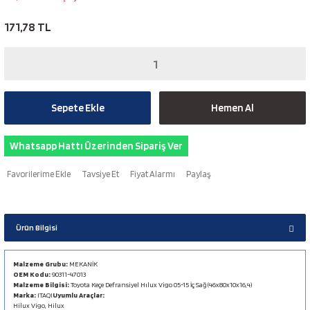
171,78 TL
Sepete Ekle
Hemen Al
Whatsapp Hattı Üzerinden Sipariş Ver
Tavsiye Et
Fiyat Alarmı
Paylaş
Ürün Bilgisi
Malzeme Grubu:
MEKANİK
OEM Kodu:
90311-47013
Malzeme Bilgisi:
Toyota Keçe Defransiyel Hılux Vigo 05-15 İç Sağ (46x80x10x16,4)
Marka:
ITAQI
Uyumlu Araçlar:
Hilux Vigo, Hilux