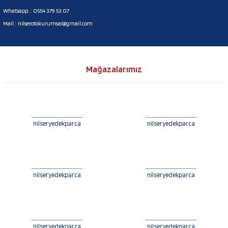
Whatsapp. :
0554 379 53 07
Mail :
nilserotokurumsal@gmail.com
Mağazalarımız
nilseryedekparca
nilseryedekparca
nilseryedekparca
nilseryedekparca
nilseryedekparca
nilseryedekparca