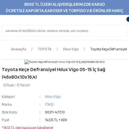
8000 TL ÜZERİ ALIŞVERİŞLERİNİZDE KARGO
ÜCRETSİZ.KAPORTA,KAROSER VE TORPİDO V.B ÜRÜNLER HARİÇ
Anasayfa
TOYOTA
Hilux Vigo
Toyota Keçe Defransiyel H
Toyota Keçe Defransiyel Hılux Vigo 05-15 İç Sağ
(46x80x10x16,4)
0 Puan - 0 Yorum
Kategori
Hilux Vigo
Marka
ITAQI
Stok Kodu
90311-47013
Fiyat
143,15 TL + KDV
*18,53 TL den başlayan taksitlerle!