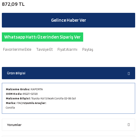
872,09 TL
Gelince Haber Ver
Whatsapp Hattı Üzerinden Sipariş Ver
Tavsiye Et
Fiyat Alarmı
Paylaş
Ürün Bilgisi
Malzeme Grubu:
KAPORTA
OEM Kodu:
85221-02120
Malzeme Bilgisi:
Toyota Kol Silecek Corolla 02-06 Sol
Marka:
ITAQI
Uyumlu Araçlar:
Corolla
Yorumlar