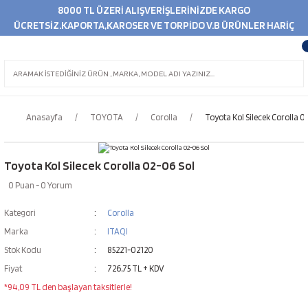
8000 TL ÜZERİ ALIŞVERİŞLERİNİZDE KARGO
ÜCRETSİZ.KAPORTA,KAROSER VE TORPİDO V.B ÜRÜNLER HARİÇ
Anasayfa
TOYOTA
Corolla
Toyota Kol Silecek Corolla 0
Toyota Kol Silecek Corolla 02-06 Sol
0 Puan - 0 Yorum
Kategori
Corolla
Marka
ITAQI
Stok Kodu
85221-02120
Fiyat
726,75 TL + KDV
*94,09 TL den başlayan taksitlerle!