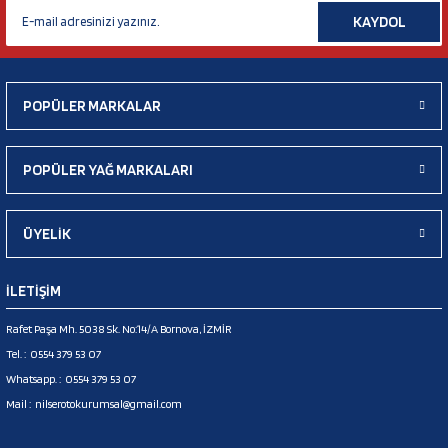
KAYDOL
POPÜLER MARKALAR
POPÜLER YAĞ MARKALARI
ÜYELİK
İLETİŞİM
Rafet Paşa Mh. 5038 Sk. No:14/A Bornova, İZMİR
Tel. :
0554 379 53 07
Whatsapp. :
0554 379 53 07
Mail :
nilserotokurumsal@gmail.com