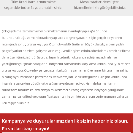
Tüm Kredi kartılarının taksit
Mesai saatleride müşteri
seçeneklerinden faydalanabilirsiniz.
hizmetlerimizle görüşebilirsiniz.
Gönder
Çok çeşitli malzemeler ve her bir malzemenin avantajlı yapısı göz önünde
bulundurulduğu zaman buradan yapılacak alışveriş aracınız için gerçek bir yatırım
niteliğinde sonuç ortaya koyuyor. Otomotiv sektörünün en büyük destekçisi olan yedek
parça fiyatları hareketli çalışmaların ve güvenilir işlemlerinin adresi olarak örnek bir firma
olma özelliğimizi sürdürüyoruz. Başarılı tedarik noktasında attığımız adımlar ve
yaptığımız çalışmalar araçlarını ihtiyacını zamanında karşılama konusunda iyi bir fırsat
ortaya koyuyor. Oto yedek parça dıştan baktığınız zaman mükemmel bir tasarıma sahip
bir araç aynı zamanda performansı ve avantajları ile birlikte güvenli ulaşım konusunda
insanlara gerçekten büyük katkı sağlamaya devam ediyor. Hem de bu markanın
muazzam tasarım kalitesi ortaya mükemmel bir araç koyarken ihtiyaç duyduğunuz
zaman parça kalitesi ve uygun fiyat avantajı ile birlikte bu aracın performansını daha da
ileri taşıyabilirsiniz.
Kampanya ve duyurularımızdan ilk sizin haberiniz olsun.
Fırsatları kaçırmayın!