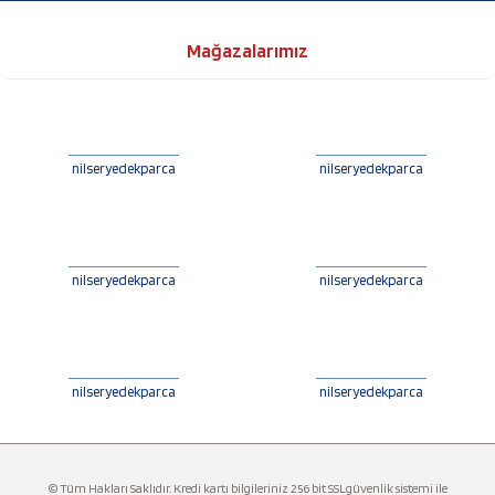
Mağazalarımız
nilseryedekparca
nilseryedekparca
nilseryedekparca
nilseryedekparca
nilseryedekparca
nilseryedekparca
© Tüm Hakları Saklıdır. Kredi kartı bilgileriniz 256 bit SSLgüvenlik sistemi ile