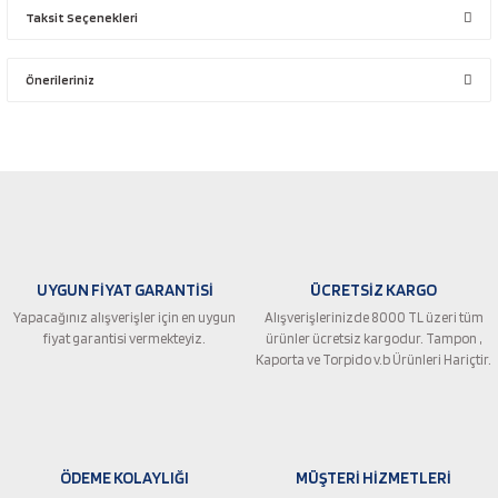
Taksit Seçenekleri
Bu ürüne ilk yorumu siz yapın!
Önerileriniz
Yorum Yaz
Bu ürünün fiyat bilgisi, resim, ürün açıklamalarında ve diğer konularda
yetersiz gördüğünüz noktaları öneri formunu kullanarak tarafımıza
iletebilirsiniz.
Görüş ve önerileriniz için teşekkür ederiz.
Ürün resmi kalitesiz, bozuk veya görüntülenemiyor.
UYGUN FİYAT GARANTİSİ
ÜCRETSİZ KARGO
Ürün açıklamasında eksik bilgiler bulunuyor.
Yapacağınız alışverişler için en uygun
Alışverişlerinizde 8000 TL üzeri tüm
Ürün bilgilerinde hatalar bulunuyor.
fiyat garantisi vermekteyiz.
ürünler ücretsiz kargodur. Tampon ,
Ürün fiyatı diğer sitelerden daha pahalı.
Kaporta ve Torpido v.b Ürünleri Hariçtir.
Bu ürüne benzer farklı alternatifler olmalı.
ÖDEME KOLAYLIĞI
MÜŞTERİ HİZMETLERİ