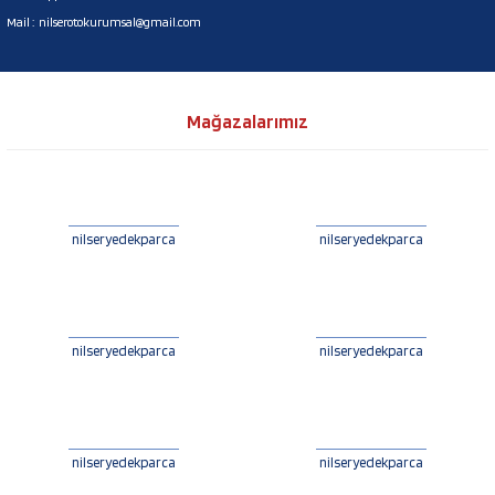
Mail :
nilserotokurumsal@gmail.com
Mağazalarımız
nilseryedekparca
nilseryedekparca
nilseryedekparca
nilseryedekparca
nilseryedekparca
nilseryedekparca