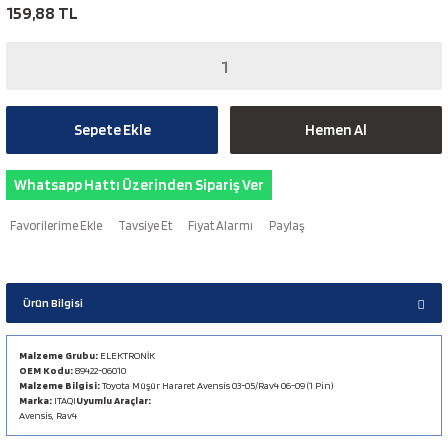
159,88 TL
Sepete Ekle
Hemen Al
Whatsapp Hattı Üzerinden Sipariş Ver
Tavsiye Et
Fiyat Alarmı
Paylaş
Ürün Bilgisi
Malzeme Grubu:
ELEKTRONİK
OEM Kodu:
89422-06010
Malzeme Bilgisi:
Toyota Müşür Hararet Avensis 03-05/Rav4 06-09 (1 Pin)
Marka:
ITAQI
Uyumlu Araçlar:
Avensis, Rav4