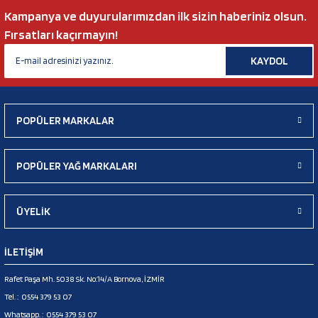
Kampanya ve duyurularımızdan ilk sizin haberiniz olsun.
Fırsatları kaçırmayın!
KAYDOL
POPÜLER MARKALAR
POPÜLER YAĞ MARKALARI
ÜYELİK
İLETİŞİM
Rafet Paşa Mh. 5038 Sk. No:14/A Bornova, İZMİR
Tel. :
0554 379 53 07
Whatsapp. :
0554 379 53 07