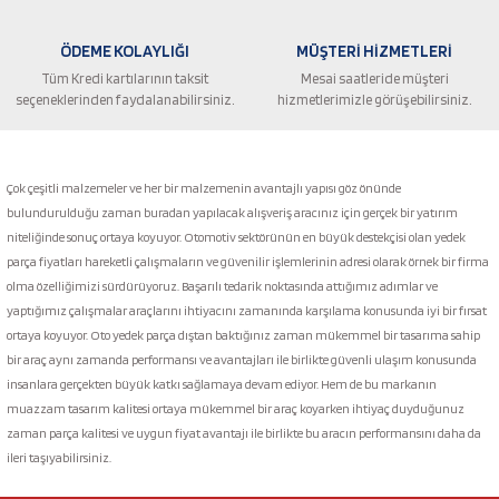
ÖDEME KOLAYLIĞI
MÜŞTERİ HİZMETLERİ
Tüm Kredi kartılarının taksit
Mesai saatleride müşteri
seçeneklerinden faydalanabilirsiniz.
hizmetlerimizle görüşebilirsiniz.
Gönder
Çok çeşitli malzemeler ve her bir malzemenin avantajlı yapısı göz önünde
bulundurulduğu zaman buradan yapılacak alışveriş aracınız için gerçek bir yatırım
niteliğinde sonuç ortaya koyuyor. Otomotiv sektörünün en büyük destekçisi olan yedek
parça fiyatları hareketli çalışmaların ve güvenilir işlemlerinin adresi olarak örnek bir firma
olma özelliğimizi sürdürüyoruz. Başarılı tedarik noktasında attığımız adımlar ve
yaptığımız çalışmalar araçlarını ihtiyacını zamanında karşılama konusunda iyi bir fırsat
ortaya koyuyor. Oto yedek parça dıştan baktığınız zaman mükemmel bir tasarıma sahip
bir araç aynı zamanda performansı ve avantajları ile birlikte güvenli ulaşım konusunda
insanlara gerçekten büyük katkı sağlamaya devam ediyor. Hem de bu markanın
muazzam tasarım kalitesi ortaya mükemmel bir araç koyarken ihtiyaç duyduğunuz
zaman parça kalitesi ve uygun fiyat avantajı ile birlikte bu aracın performansını daha da
ileri taşıyabilirsiniz.