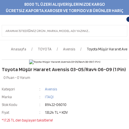
8000 TL ÜZERİ ALIŞVERİŞLERİNİZDE KARGO
ÜCRETSİZ.KAPORTA,KAROSER VE TORPİDO V.B ÜRÜNLER HARİÇ
Anasayfa
TOYOTA
Avensis
Toyota Müşür Hararet Avens
Toyota Müşür Hararet Avensis 03-05/Rav4 06-09 (1 Pin)
0 Puan - 0 Yorum
Kategori
Avensis
Marka
ITAQI
Stok Kodu
89422-06010
Fiyat
133,24 TL + KDV
*17,25 TL den başlayan taksitlerle!