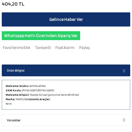
404,20 TL
Gelince Haber Ver
Whatsapp Hattı Üzerinden Sipariş Ver
Tavsiye Et
Fiyat Alarmı
Paylaş
Ürün Bilgisi
Malzeme Grubu:
AYDINLATMA
OEM Kodu:
81740-0D011/81740-0D010
Malzeme Bilgisi:
Toyota Sinyal Çamurluk Yaris 99-05 Sol
Marka:
MATSUBA
Uyumlu Araçlar:
Yaris
Yorumlar