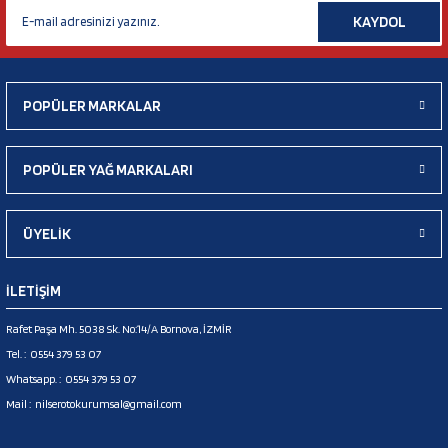
KAYDOL
POPÜLER MARKALAR
POPÜLER YAĞ MARKALARI
ÜYELİK
İLETİŞİM
Rafet Paşa Mh. 5038 Sk. No:14/A Bornova, İZMİR
Tel. :
0554 379 53 07
Whatsapp. :
0554 379 53 07
Mail :
nilserotokurumsal@gmail.com