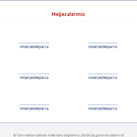
Mağazalarımız
nilseryedekparca
nilseryedekparca
nilseryedekparca
nilseryedekparca
nilseryedekparca
nilseryedekparca
© Tüm Hakları Saklıdır. Kredi kartı bilgileriniz 256 bit SSLgüvenlik sistemi ile