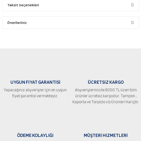
Taksit Seçenekleri
Bu ürüne ilk yorumu siz yapın!
Önerileriniz
Yorum Yaz
Bu ürünün fiyat bilgisi, resim, ürün açıklamalarında ve diğer konularda
yetersiz gördüğünüz noktaları öneri formunu kullanarak tarafımıza
iletebilirsiniz.
Görüş ve önerileriniz için teşekkür ederiz.
Ürün resmi kalitesiz, bozuk veya görüntülenemiyor.
UYGUN FİYAT GARANTİSİ
ÜCRETSİZ KARGO
Ürün açıklamasında eksik bilgiler bulunuyor.
Yapacağınız alışverişler için en uygun
Alışverişlerinizde 8000 TL üzeri tüm
Ürün bilgilerinde hatalar bulunuyor.
fiyat garantisi vermekteyiz.
ürünler ücretsiz kargodur. Tampon ,
Ürün fiyatı diğer sitelerden daha pahalı.
Kaporta ve Torpido v.b Ürünleri Hariçtir.
Bu ürüne benzer farklı alternatifler olmalı.
ÖDEME KOLAYLIĞI
MÜŞTERİ HİZMETLERİ