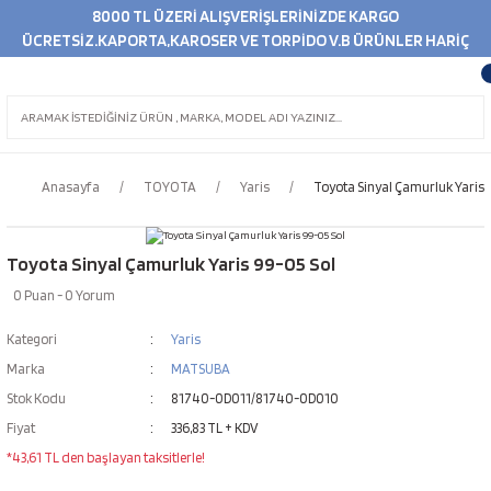
8000 TL ÜZERİ ALIŞVERİŞLERİNİZDE KARGO
ÜCRETSİZ.KAPORTA,KAROSER VE TORPİDO V.B ÜRÜNLER HARİÇ
Anasayfa
TOYOTA
Yaris
Toyota Sinyal Çamurluk Yaris 
Toyota Sinyal Çamurluk Yaris 99-05 Sol
0 Puan - 0 Yorum
Kategori
Yaris
Marka
MATSUBA
Stok Kodu
81740-0D011/81740-0D010
Fiyat
336,83 TL + KDV
*43,61 TL den başlayan taksitlerle!