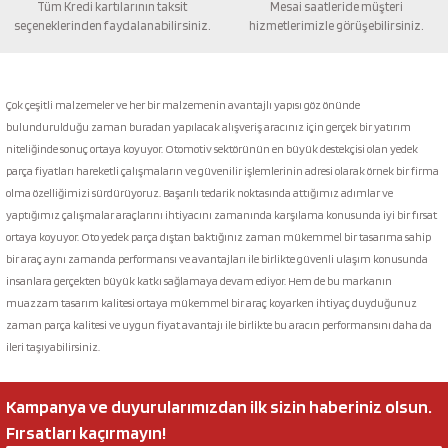
Tüm Kredi kartılarının taksit
Mesai saatleride müşteri
seçeneklerinden faydalanabilirsiniz.
hizmetlerimizle görüşebilirsiniz.
Gönder
Çok çeşitli malzemeler ve her bir malzemenin avantajlı yapısı göz önünde
bulundurulduğu zaman buradan yapılacak alışveriş aracınız için gerçek bir yatırım
niteliğinde sonuç ortaya koyuyor. Otomotiv sektörünün en büyük destekçisi olan yedek
parça fiyatları hareketli çalışmaların ve güvenilir işlemlerinin adresi olarak örnek bir firma
olma özelliğimizi sürdürüyoruz. Başarılı tedarik noktasında attığımız adımlar ve
yaptığımız çalışmalar araçlarını ihtiyacını zamanında karşılama konusunda iyi bir fırsat
ortaya koyuyor. Oto yedek parça dıştan baktığınız zaman mükemmel bir tasarıma sahip
bir araç aynı zamanda performansı ve avantajları ile birlikte güvenli ulaşım konusunda
insanlara gerçekten büyük katkı sağlamaya devam ediyor. Hem de bu markanın
muazzam tasarım kalitesi ortaya mükemmel bir araç koyarken ihtiyaç duyduğunuz
zaman parça kalitesi ve uygun fiyat avantajı ile birlikte bu aracın performansını daha da
ileri taşıyabilirsiniz.
Kampanya ve duyurularımızdan ilk sizin haberiniz olsun.
Fırsatları kaçırmayın!