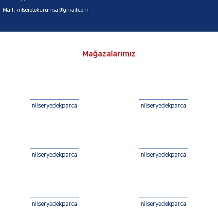
Mail :
nilserotokurumsal@gmail.com
Mağazalarımız
nilseryedekparca
nilseryedekparca
nilseryedekparca
nilseryedekparca
nilseryedekparca
nilseryedekparca