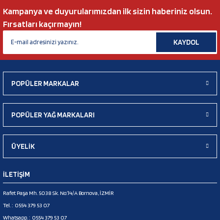
Kampanya ve duyurularımızdan ilk sizin haberiniz olsun.
Fırsatları kaçırmayın!
KAYDOL
POPÜLER MARKALAR
POPÜLER YAĞ MARKALARI
ÜYELİK
İLETİŞİM
Rafet Paşa Mh. 5038 Sk. No:14/A Bornova, İZMİR
Tel. :
0554 379 53 07
Whatsapp. :
0554 379 53 07