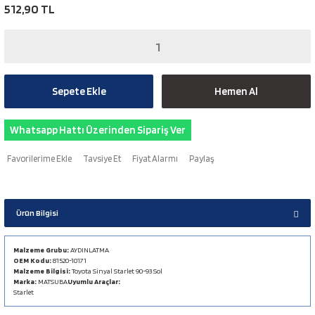
512,90 TL
Sepete Ekle
Hemen Al
Whatsapp Hattı Üzerinden Sipariş Ver
Tavsiye Et
Fiyat Alarmı
Paylaş
Ürün Bilgisi
Malzeme Grubu:
AYDINLATMA
OEM Kodu:
81520-10171
Malzeme Bilgisi:
Toyota Sinyal Starlet 90-93 Sol
Marka:
MATSUBA
Uyumlu Araçlar:
Starlet