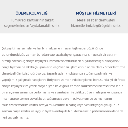
ÖDEME KOLAYLIĞI
MÜŞTERİ HİZMETLERİ
Tüm Kredi kartılarının taksit
Mesai saatleride müşteri
seçeneklerinden faydalanabilirsiniz.
hizmetlerimizle görüşebilirsiniz.
Gönder
Çok çeşitli malzemeler ve her bir malzemenin avantajlı yapısı göz önünde
bulundurulduğu zaman buradan yapılacak alışveriş aracınız için gerçek bir yatırım
niteliğinde sonuç ortaya koyuyor. Otomotiv sektörünün en büyük destekçisi olan yedek
parça fiyatları hareketli çalışmaların ve güvenilir işlemlerinin adresi olarak örnek bir firma
olma özelliğimizi sürdürüyoruz. Başarılı tedarik noktasında attığımız adımlar ve
yaptığımız çalışmalar araçlarını ihtiyacını zamanında karşılama konusunda iyi bir fırsat
ortaya koyuyor. Oto yedek parça dıştan baktığınız zaman mükemmel bir tasarıma sahip
bir araç aynı zamanda performansı ve avantajları ile birlikte güvenli ulaşım konusunda
insanlara gerçekten büyük katkı sağlamaya devam ediyor. Hem de bu markanın
muazzam tasarım kalitesi ortaya mükemmel bir araç koyarken ihtiyaç duyduğunuz
zaman parça kalitesi ve uygun fiyat avantajı ile birlikte bu aracın performansını daha da
ileri taşıyabilirsiniz.