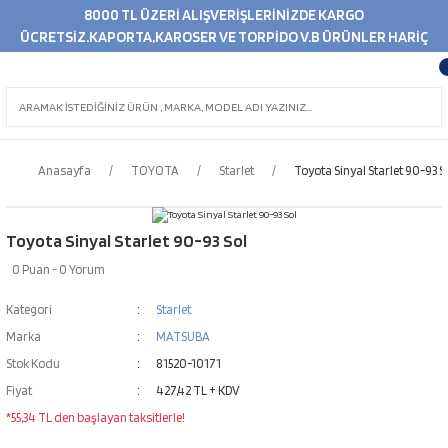
8000 TL ÜZERİ ALIŞVERİŞLERİNİZDE KARGO
ÜCRETSİZ.KAPORTA,KAROSER VE TORPİDO V.B ÜRÜNLER HARİÇ
Anasayfa
TOYOTA
Starlet
Toyota Sinyal Starlet 90-93 S
Toyota Sinyal Starlet 90-93 Sol
0 Puan - 0 Yorum
Kategori
Starlet
Marka
MATSUBA
Stok Kodu
81520-10171
Fiyat
427,42 TL + KDV
*55,34 TL den başlayan taksitlerle!