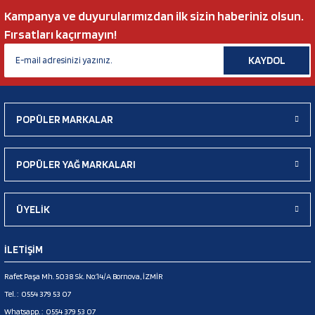
Kampanya ve duyurularımızdan ilk sizin haberiniz olsun.
Fırsatları kaçırmayın!
KAYDOL
POPÜLER MARKALAR
POPÜLER YAĞ MARKALARI
ÜYELİK
İLETİŞİM
Rafet Paşa Mh. 5038 Sk. No:14/A Bornova, İZMİR
Tel. :
0554 379 53 07
Whatsapp. :
0554 379 53 07