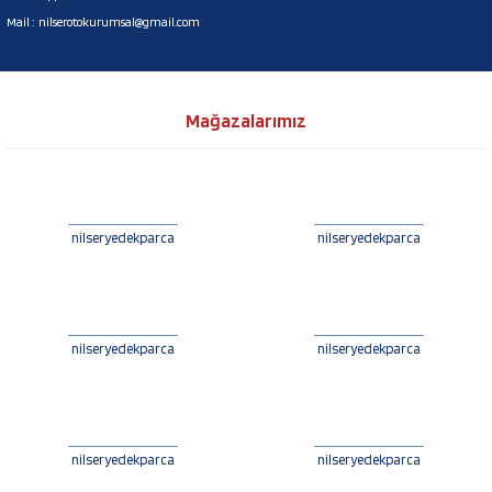
Mail :
nilserotokurumsal@gmail.com
Mağazalarımız
nilseryedekparca
nilseryedekparca
nilseryedekparca
nilseryedekparca
nilseryedekparca
nilseryedekparca