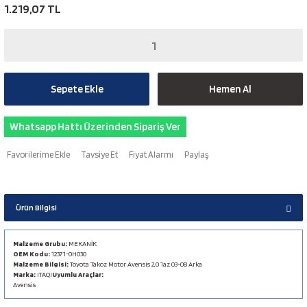
1.219,07 TL
Sepete Ekle
Hemen Al
Whatsapp Hattı Üzerinden Sipariş Ver
Tavsiye Et
Fiyat Alarmı
Paylaş
Ürün Bilgisi
Malzeme Grubu:
MEKANİK
OEM Kodu:
12371-0H030
Malzeme Bilgisi:
Toyota Takoz Motor Avensis 2,0 1az 03-08 Arka
Marka:
ITAQI
Uyumlu Araçlar:
Avensis