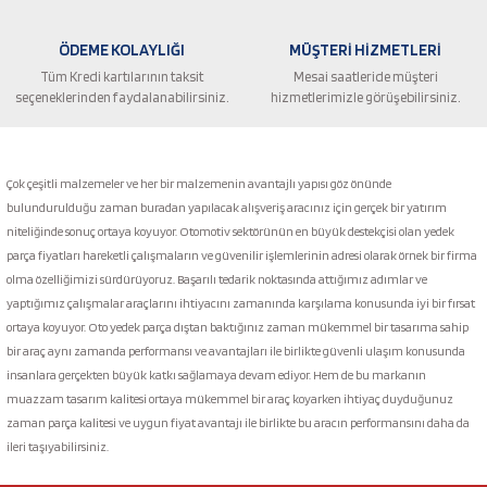
ÖDEME KOLAYLIĞI
MÜŞTERİ HİZMETLERİ
Tüm Kredi kartılarının taksit
Mesai saatleride müşteri
seçeneklerinden faydalanabilirsiniz.
hizmetlerimizle görüşebilirsiniz.
Gönder
Çok çeşitli malzemeler ve her bir malzemenin avantajlı yapısı göz önünde
bulundurulduğu zaman buradan yapılacak alışveriş aracınız için gerçek bir yatırım
niteliğinde sonuç ortaya koyuyor. Otomotiv sektörünün en büyük destekçisi olan yedek
parça fiyatları hareketli çalışmaların ve güvenilir işlemlerinin adresi olarak örnek bir firma
olma özelliğimizi sürdürüyoruz. Başarılı tedarik noktasında attığımız adımlar ve
yaptığımız çalışmalar araçlarını ihtiyacını zamanında karşılama konusunda iyi bir fırsat
ortaya koyuyor. Oto yedek parça dıştan baktığınız zaman mükemmel bir tasarıma sahip
bir araç aynı zamanda performansı ve avantajları ile birlikte güvenli ulaşım konusunda
insanlara gerçekten büyük katkı sağlamaya devam ediyor. Hem de bu markanın
muazzam tasarım kalitesi ortaya mükemmel bir araç koyarken ihtiyaç duyduğunuz
zaman parça kalitesi ve uygun fiyat avantajı ile birlikte bu aracın performansını daha da
ileri taşıyabilirsiniz.