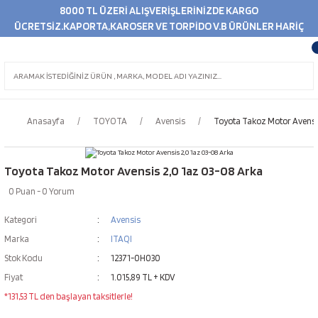
8000 TL ÜZERİ ALIŞVERİŞLERİNİZDE KARGO
ÜCRETSİZ.KAPORTA,KAROSER VE TORPİDO V.B ÜRÜNLER HARİÇ
Anasayfa
TOYOTA
Avensis
Toyota Takoz Motor Avensi
Toyota Takoz Motor Avensis 2,0 1az 03-08 Arka
0 Puan - 0 Yorum
Kategori
Avensis
Marka
ITAQI
Stok Kodu
12371-0H030
Fiyat
1.015,89 TL + KDV
*131,53 TL den başlayan taksitlerle!