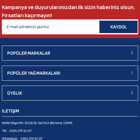
Kampanya ve duyurularımızdan ilk sizin haberiniz olsun.
Fırsatları kaçırmayın!
KAYDOL
POPÜLER MARKALAR
POPÜLER YAĞ MARKALARI
ÜYELİK
İLETİŞİM
Rafet Paşa Mh. 5038 Sk. No:14/A Bornova, İZMİR
Tel. :
0554 379 53 07
Whatsapp. :
0554 379 53 07