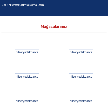
Mail :
nilserotokurumsal@gmail.com
Mağazalarımız
nilseryedekparca
nilseryedekparca
nilseryedekparca
nilseryedekparca
nilseryedekparca
nilseryedekparca