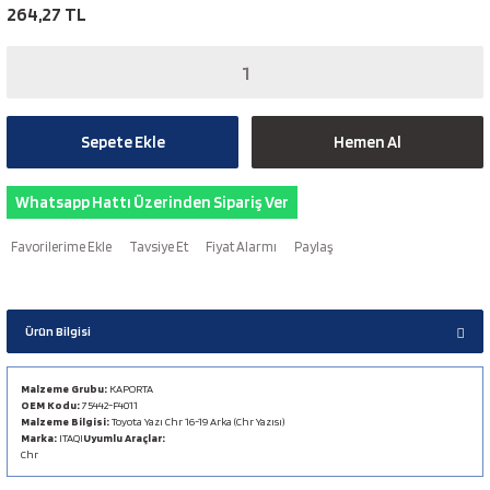
264,27 TL
Sepete Ekle
Hemen Al
Whatsapp Hattı Üzerinden Sipariş Ver
Tavsiye Et
Fiyat Alarmı
Paylaş
Ürün Bilgisi
Malzeme Grubu:
KAPORTA
OEM Kodu:
75442-F4011
Malzeme Bilgisi:
Toyota Yazı Chr 16-19 Arka (Chr Yazısı)
Marka:
ITAQI
Uyumlu Araçlar:
Chr