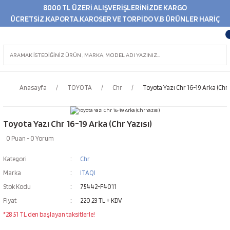
8000 TL ÜZERİ ALIŞVERİŞLERİNİZDE KARGO
ÜCRETSİZ.KAPORTA,KAROSER VE TORPİDO V.B ÜRÜNLER HARİÇ
Anasayfa
TOYOTA
Chr
Toyota Yazı Chr 16-19 Arka (Chr 
Toyota Yazı Chr 16-19 Arka (Chr Yazısı)
0 Puan - 0 Yorum
Kategori
Chr
Marka
ITAQI
Stok Kodu
75442-F4011
Fiyat
220,23 TL + KDV
*28,51 TL den başlayan taksitlerle!