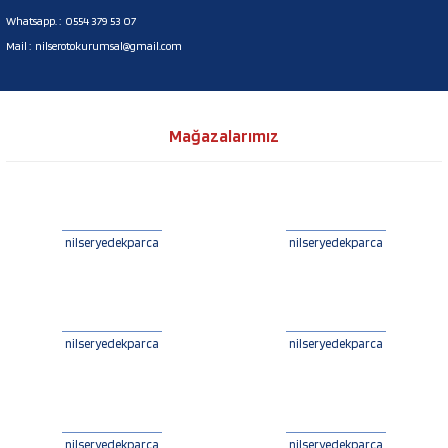
Whatsapp. :
0554 379 53 07
Mail :
nilserotokurumsal@gmail.com
Mağazalarımız
nilseryedekparca
nilseryedekparca
nilseryedekparca
nilseryedekparca
nilseryedekparca
nilseryedekparca