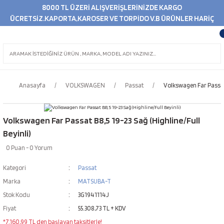
8000 TL ÜZERİ ALIŞVERİŞLERİNİZDE KARGO
ÜCRETSİZ.KAPORTA,KAROSER VE TORPİDO V.B ÜRÜNLER HARİÇ
Anasayfa
VOLKSWAGEN
Passat
Volkswagen Far Passat B
Volkswagen Far Passat B8,5 19-23 Sağ (Highline/Full
Beyinli)
0 Puan - 0 Yorum
Kategori
Passat
Marka
MATSUBA-T
Stok Kodu
3G1941114J
Fiyat
55.308,73 TL + KDV
*7.160,99 TL den başlayan taksitlerle!