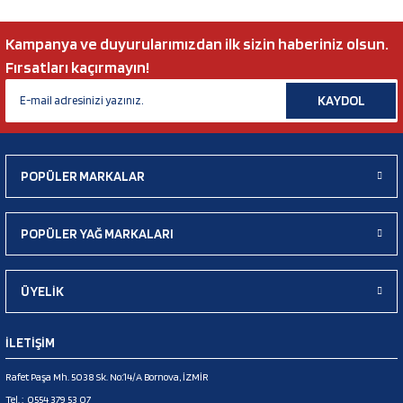
Kampanya ve duyurularımızdan ilk sizin haberiniz olsun.
Fırsatları kaçırmayın!
KAYDOL
POPÜLER MARKALAR
POPÜLER YAĞ MARKALARI
ÜYELİK
İLETİŞİM
Rafet Paşa Mh. 5038 Sk. No:14/A Bornova, İZMİR
Tel. :
0554 379 53 07