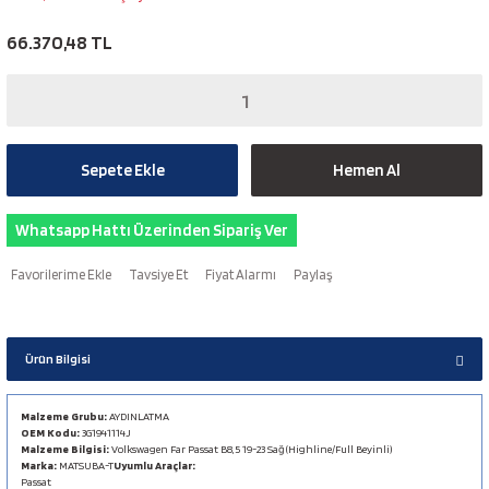
66.370,48 TL
Sepete Ekle
Hemen Al
Whatsapp Hattı Üzerinden Sipariş Ver
Tavsiye Et
Fiyat Alarmı
Paylaş
Ürün Bilgisi
Malzeme Grubu:
AYDINLATMA
OEM Kodu:
3G1941114J
Malzeme Bilgisi:
Volkswagen Far Passat B8,5 19-23 Sağ (Highline/Full Beyinli)
Marka:
MATSUBA-T
Uyumlu Araçlar:
Passat