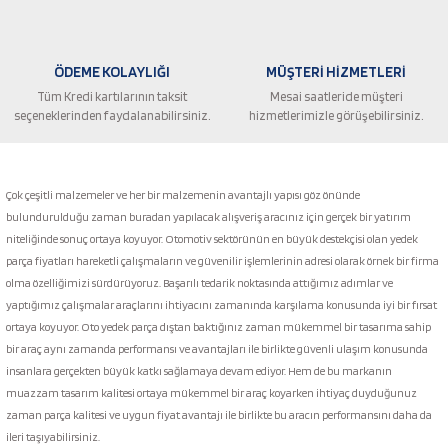
ÖDEME KOLAYLIĞI
MÜŞTERİ HİZMETLERİ
Tüm Kredi kartılarının taksit
Mesai saatleride müşteri
seçeneklerinden faydalanabilirsiniz.
hizmetlerimizle görüşebilirsiniz.
Gönder
Çok çeşitli malzemeler ve her bir malzemenin avantajlı yapısı göz önünde
bulundurulduğu zaman buradan yapılacak alışveriş aracınız için gerçek bir yatırım
niteliğinde sonuç ortaya koyuyor. Otomotiv sektörünün en büyük destekçisi olan yedek
parça fiyatları hareketli çalışmaların ve güvenilir işlemlerinin adresi olarak örnek bir firma
olma özelliğimizi sürdürüyoruz. Başarılı tedarik noktasında attığımız adımlar ve
yaptığımız çalışmalar araçlarını ihtiyacını zamanında karşılama konusunda iyi bir fırsat
ortaya koyuyor. Oto yedek parça dıştan baktığınız zaman mükemmel bir tasarıma sahip
bir araç aynı zamanda performansı ve avantajları ile birlikte güvenli ulaşım konusunda
insanlara gerçekten büyük katkı sağlamaya devam ediyor. Hem de bu markanın
muazzam tasarım kalitesi ortaya mükemmel bir araç koyarken ihtiyaç duyduğunuz
zaman parça kalitesi ve uygun fiyat avantajı ile birlikte bu aracın performansını daha da
ileri taşıyabilirsiniz.